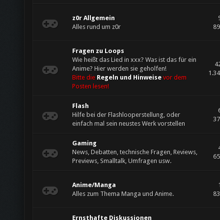
z0r Allgemein
Alles rund um z0r
89
Fragen zu Loops
Wie heißt das Lied in xxx? Was ist das für ein
4
Anime? Hier werden sie geholfen!
1.34
Bitte die
Regeln und Hinweise
vor dem
Posten lesen!
Flash
Hilfe bei der Flashlooperstellung, oder
37
einfach mal sein neustes Werk vorstellen
Gaming
News, Debatten, technische Fragen, Reviews,
65
Previews, Smalltalk, Umfragen usw.
Anime/Manga
Alles zum Thema Manga und Anime.
83
Ernsthafte Diskussionen