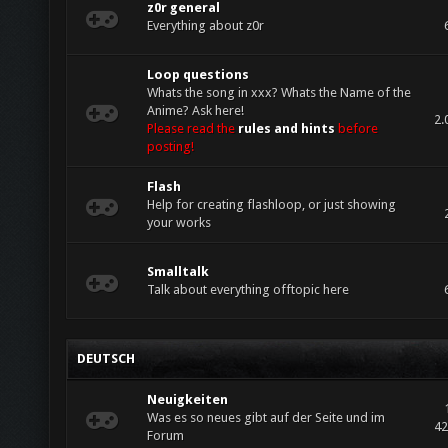
z0r general
Everything about z0r
Loop questions
Whats the song in xxx? Whats the Name of the
Anime? Ask here!
2.
Please read the
rules and hints
before
posting!
Flash
Help for creating flashloop, or just showing
your works
Smalltalk
Talk about everything offtopic here
DEUTSCH
Neuigkeiten
Was es so neues gibt auf der Seite und im
42
Forum