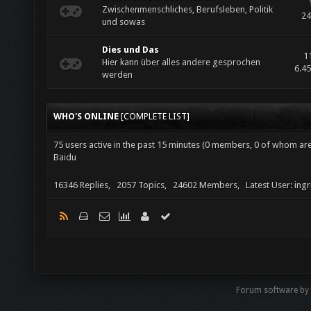
Zwischenmenschliches, Berufsleben, Politik
24
und sowas
Dies und Das
1
Hier kann über alles andere gesprochen
6.45
werden
WHO'S ONLINE
[
COMPLETE LIST
]
75 users active in the past 15 minutes (0 members, 0 of whom are 
Baidu
16346 Replies, 2057 Topics, 24602 Members, Latest User: ing
Forum software by