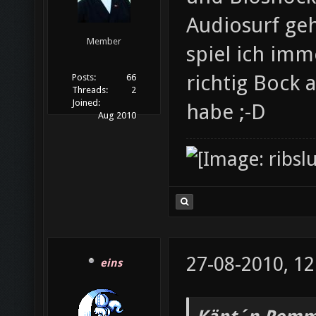
Audiosurf ge
Member
spiel ich imm
richtig Bock 
Posts:
66
Threads:
2
Joined:
habe ;-D
Aug 2010
27-08-2010, 12
eins