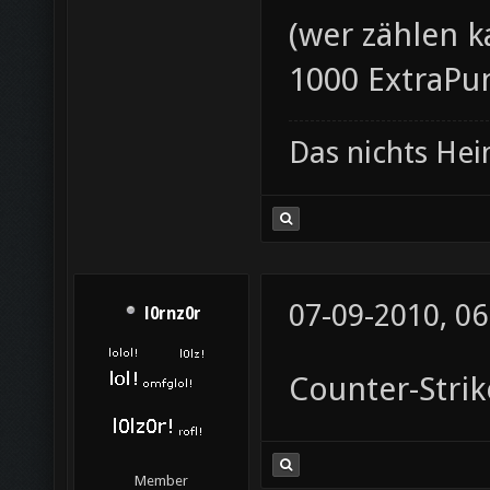
(wer zählen k
1000 ExtraPu
Das nichts He
07-09-2010, 06
l0rnz0r
Counter-Stri
Member