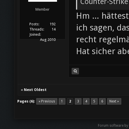
Counter-Strik
Member
Hm ... hättes
Posts:
192
ich sagen, das
Threads:
14
Joined:
recht regelmä
Aug 2010
Hat sicher ab
«
Next Oldest
Pages (6):
« Previous
1
2
3
4
5
6
Next »
Forum software by