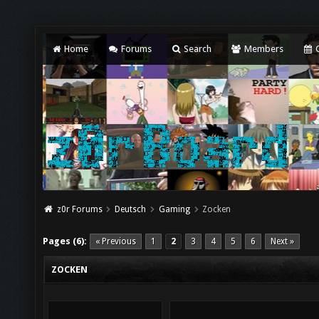
Home
Forums
Search
Members
C
z0r Forums
Deutsch
Gaming
Zocken
Pages (6):
« Previous
1
2
3
4
5
6
Next »
ZOCKEN