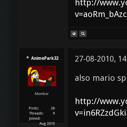
http://www.
v=aoRm_bAz
27-08-2010, 14
AnimePark32
also mario sp
Member
http://www.
Posts:
26
v=in6RZzdGki
Threads:
9
Joined:
Aug 2010