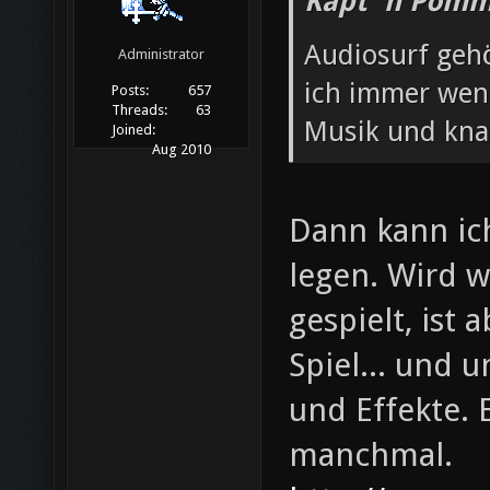
Käpt´n Pomm
Audiosurf gehö
Administrator
ich immer wenn
Posts:
657
Threads:
63
Musik und knal
Joined:
Aug 2010
Dann kann ich
legen. Wird w
gespielt, ist 
Spiel... und 
und Effekte. E
manchmal.