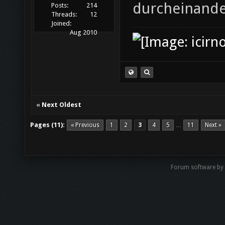
durcheinande
Posts:
214
Threads:
12
Joined:
Aug 2010
«
Next Oldest
Pages (11):
« Previous
1
2
3
4
5
11
Next »
…
Forum software by