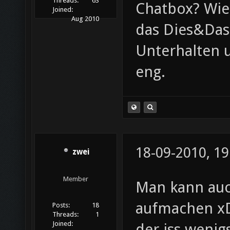
Threads:
63
Chatbox? Wie 
Joined:
Aug 2010
das Dies&Das.
Unterhalten 
eng.
18-09-2010, 19
zwei
Member
Man kann auc
aufmachen x
Posts:
18
Threads:
1
Joined:
der iss wenig