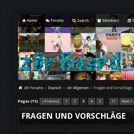
Home
Forums
Search
Members
C
z0r Forums
Deutsch
z0r Allgemein
Fragen und Vorschläge
Pages (11):
« Previous
1
2
3
4
5
11
Next »
…
FRAGEN UND VORSCHLÄGE