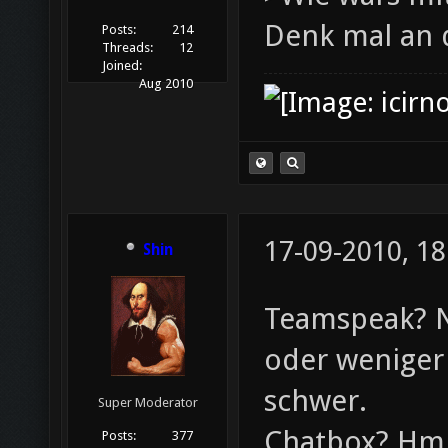
Denk mal an d
Posts:
214
Threads:
12
Joined:
Aug 2010
17-09-2010, 18
Shin
Teamspeak? N
oder weniger
schwer.
Super Moderator
Chatbox? Hmm
Posts:
377