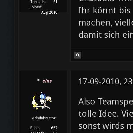
Threads:
51
Joined:
Ihr könnt bis
Aug 2010
machen, viell
damit sich ei
17-09-2010, 23
eins
Also Teamspea
tolle Idee. Vi
Administrator
sonst wirds me
Posts:
657