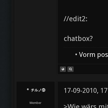
//edit2:
chatbox?
•
Vorm post
17-09-2010, 17
チルノ⑨
Member
>Wie wärs mi