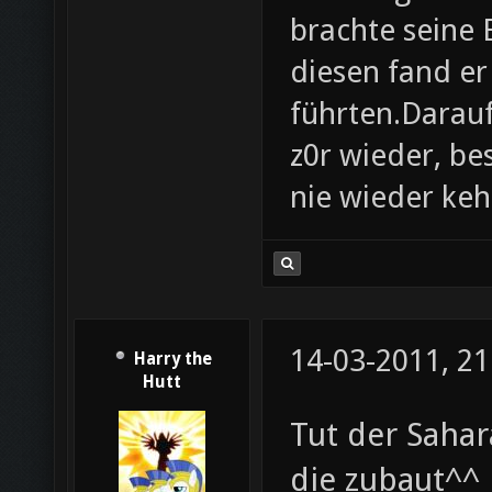
brachte seine
diesen fand er
führten.Darau
z0r wieder, be
nie wieder ke
14-03-2011, 21
Harry the
Hutt
Tut der Sahar
die zubaut^^