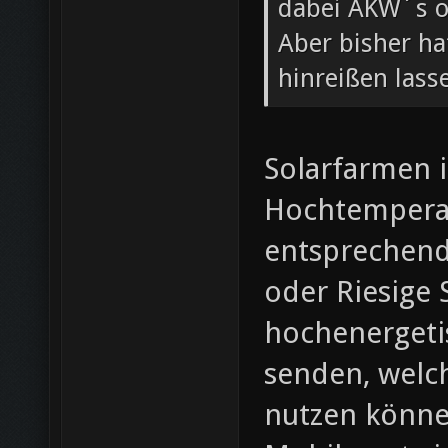
dabei AKW´s o
Aber bisher ha
hinreißen lass
Solarfarmen i
Hochtemperat
entsprechend
oder Riesige 
hochenergeti
senden, welch
nutzen könne