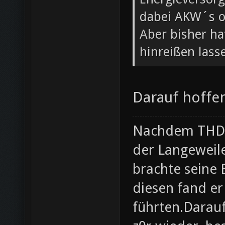
dabei AKW´s o
Aber bisher ha
hinreißen lass
Darauf hoffen
Nachdem THD i
der Langeweil
brachte seine
diesen fand er
führten.Darau