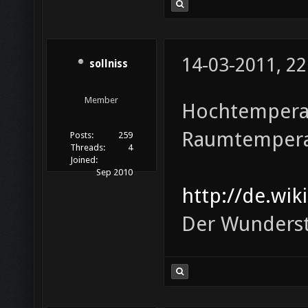
14-03-2011, 22
sollniss
Member
Hochtemperat
Raumtempera
Posts:
259
Threads:
4
Joined:
Sep 2010
http://de.wik
Der Wunderst