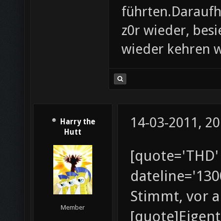
führten.Daraufh
z0r wieder, besi
wieder kehren 
14-03-2011, 20
Harry the
Hutt
[quote='THD' 
dateline='130
Stimmt, vor a
Member
[quote]Eigent