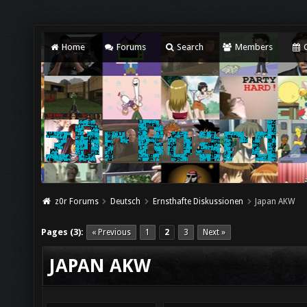
Home
Forums
Search
Members
C
z0r Forums
Deutsch
Ernsthafte Diskussionen
Japan AKW
Pages (3):
« Previous
1
2
3
Next »
JAPAN AKW