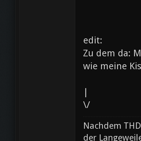
edit:
Zu dem da: M
wie meine Kis
|
\/
Nachdem THD i
der Langeweil