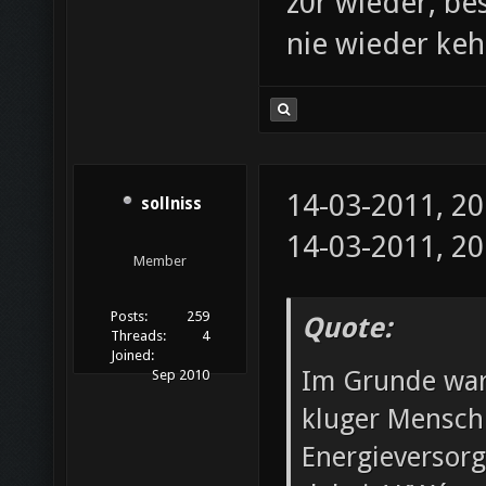
z0r wieder, be
nie wieder ke
14-03-2011, 2
sollniss
14-03-2011, 2
Member
Posts:
259
Quote:
Threads:
4
Joined:
Im Grunde wart
Sep 2010
kluger Mensch 
Energieversorg