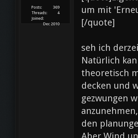
um mit 'Erne
Posts:
369
Threads:
4
Joined:
[/quote]
Dec 2010
seh ich derze
Natürlich ka
theoretisch 
decken und w
gezwungen we
anzunehmen, 
den planunge
Aber Wind un