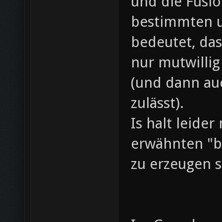
und die Fusio
bestimmten u
bedeutet, das
nur mutwilli
(und dann au
zulässt).
Is halt leide
erwähnten "
zu erzeugen s