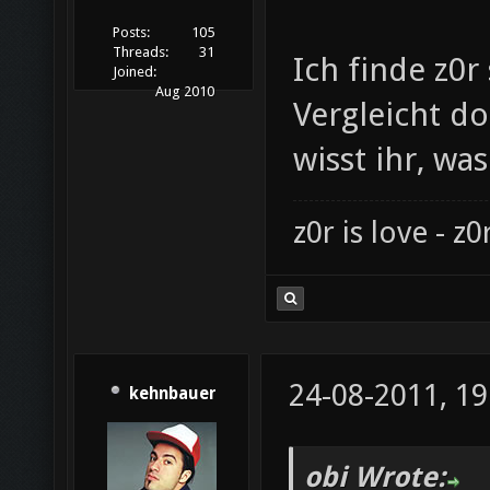
Posts:
105
Threads:
31
Ich finde z0r
Joined:
Aug 2010
Vergleicht d
wisst ihr, wa
z0r is love - z0r
24-08-2011, 19
kehnbauer
obi Wrote: