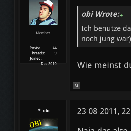
obi Wrote:
Ich benutze da
Member
noch jung war)
Posts:
44
Threads:
9
Joined:
Wie meinst d
Dec 2010
23-08-2011, 22
obi
Naja das alte 