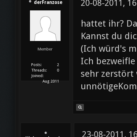
20-08-2011, 16
derFranzose
hattet ihr? D
Kannst du di
(Ich würd's m
Member
Ich bezweifle
Posts:
2
Threads:
0
sehr zerstört
Joined:
Aug 2011
unnötigeKomm
23-08-2011, 1