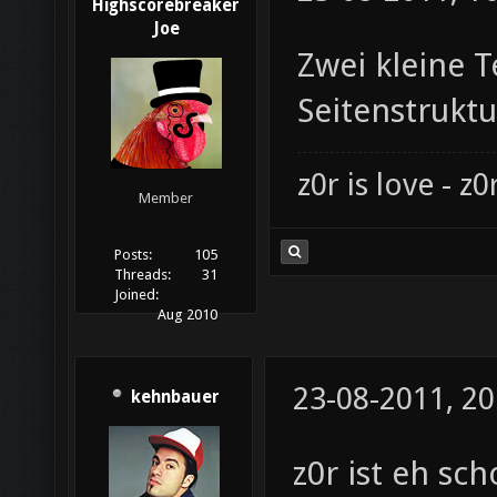
Highscorebreaker
Joe
Zwei kleine 
Seitenstruktu
z0r is love - z0r
Member
Posts:
105
Threads:
31
Joined:
Aug 2010
23-08-2011, 20
kehnbauer
z0r ist eh sc