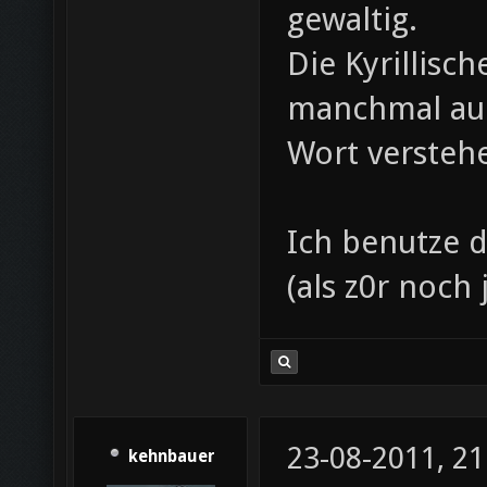
gewaltig.
Die Kyrillisc
manchmal auc
Wort versteh
Ich benutze d
(als z0r noch
23-08-2011, 21
kehnbauer