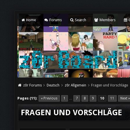
Home
Forums
Search
Members
C
z0r Forums
Deutsch
z0r Allgemein
Fragen und Vorschläge
Pages (11):
« Previous
1
7
8
9
10
11
Next »
…
FRAGEN UND VORSCHLÄGE