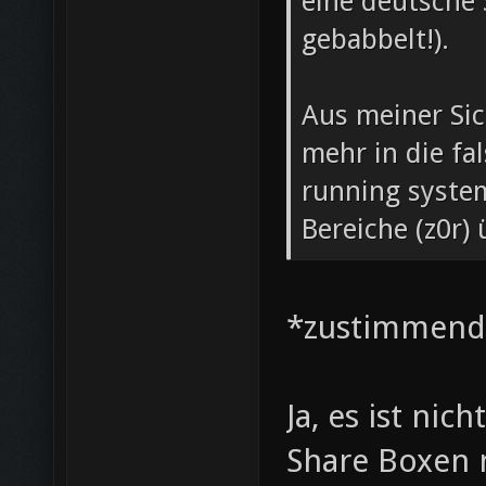
eine deutsche 
gebabbelt!).
Aus meiner Sic
mehr in die fa
running syste
Bereiche (z0r)
*zustimmend
Ja, es ist nic
Share Boxen