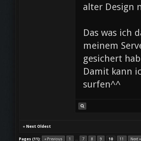
alter Design
Das was ich da
meinem Serve
gesichert hab
Damit kann i
surfen^^
«
Next Oldest
Pages (11):
« Previous
1
7
8
9
10
11
Next »
…