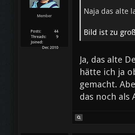
Naja das alte l
Member
Bild ist zu gr
Posts:
44
Threads:
9
Joined:
Dec 2010
Ja, das alte D
hätte ich ja 
gemacht. Aber
das noch als 