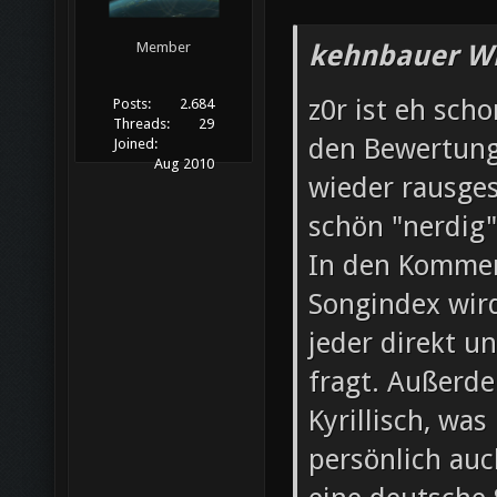
kehnbauer Wr
Member
z0r ist eh sch
Posts:
2.684
Threads:
29
den Bewertung
Joined:
Aug 2010
wieder rausges
schön "nerdig"
In den Kommen
Songindex wir
jeder direkt u
fragt. Außerde
Kyrillisch, was
persönlich auc