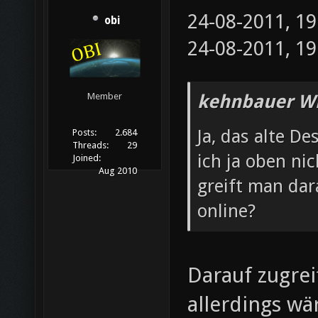
24-08-2011, 1
obi
24-08-2011, 1
kehnbauer Wr
Member
Ja, das alte De
Posts:
2.684
Threads:
29
ich ja oben ni
Joined:
Aug 2010
greift man dar
online?
Darauf zugre
allerdings wä