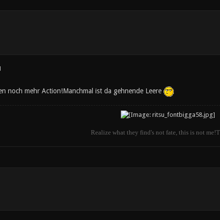
1
en noch mehr Action!Manchmal ist da gehnende Leere
Realize what they find's not fate, this is not me!T