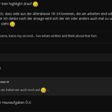
r kein highlight drauf
ch, dass viele aus der altersklasse 18-24 kommen, die am arbeiten sind o
r ich denke nach der ansage wird sich der ein oder andere auch mal zu 
 steht
 name, Katze my second... See whats written and think about that fact.
8
ote:
n etc haben wir auch noch auf
...
n Hausaufgaben Ô.ô