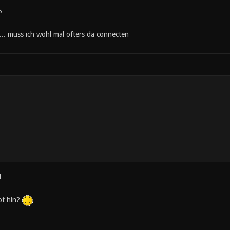
6
. muss ich wohl mal öfters da connecten
1
ot hin?