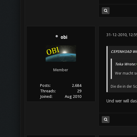
31-12-2010, 12:5
obi
CEPINH3AD Wr
Teka Wrote:
Member
Wer macht s
Posts:
2.684
Die die in der 
Threads:
29
Joined:
Aug 2010
Und wer will da