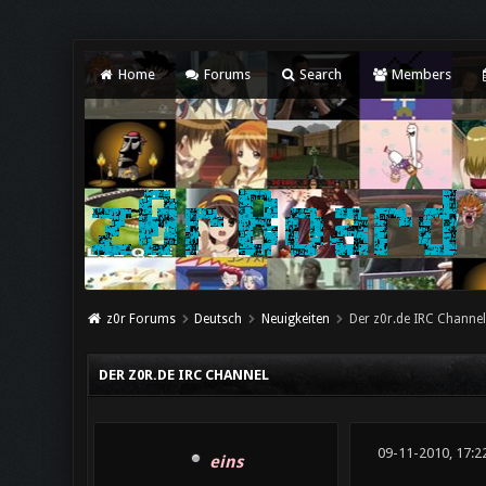
Home
Forums
Search
Members
z0r Forums
Deutsch
Neuigkeiten
Der z0r.de IRC Channel
DER Z0R.DE IRC CHANNEL
09-11-2010, 17:2
eins