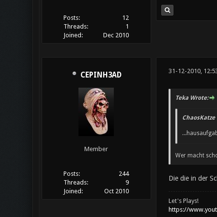
Posts:
12
Threads:
1
Joined:
Dec 2010
31-12-2010, 12:5
CEPINH3AD
Teka Wrote:
ChaosKatze 
...hausaufga
Member
Wer macht sch
Posts:
244
Die die in der 
Threads:
9
Joined:
Oct 2010
Let's Plays!
https://www.you