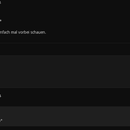
8
*
einfach mal vorbei schauen.
4
m*