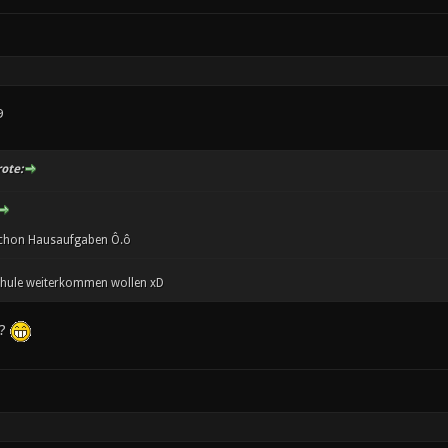
9
ote:
chon Hausaufgaben Ô.ô
Schule weiterkommen wollen xD
s?