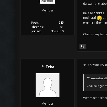
da war jetzt abe
Member
naja bedenkt au
noch auf
abe
ernstere themen
Posts:
645
Threads:
51
Joined:
Nov 2010
Chaos is my first
31-12-2010, 05:4
Teka
ChaosKatze Wr
...hausaufgabe
Wer macht scho
Member