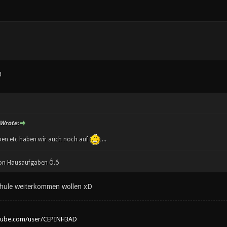
3
Wrote:
ben etc haben wir auch noch auf
...
on Hausaufgaben Ô.ô
Schule weiterkommen wollen xD
tube.com/user/CEPINH3AD