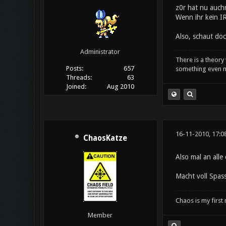
z0r hat nu auch
Wenn ihr kein I
Also, schaut doc
Administrator
There is a theory 
Posts:
657
something even m
Threads:
63
Joined:
Aug 2010
16-11-2010, 17:0
ChaosKatze
Also mal an all
Macht voll Spas
Chaos is my first
Member