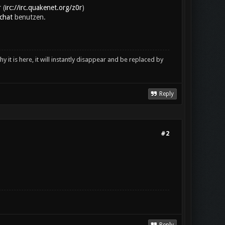
 (
irc://irc.quakenet.org/z0r
)
chat
benutzen.
y it is here, it will instantly disappear and be replaced by
Reply
#2