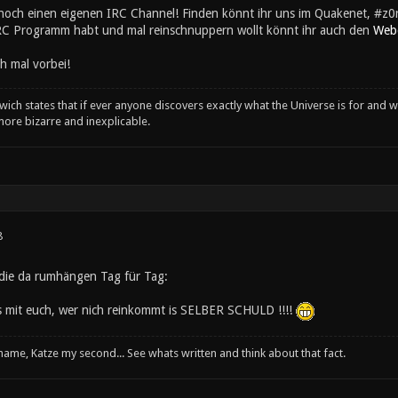
noch einen eigenen IRC Channel! Finden könnt ihr uns im Quakenet, #z0r
RC Programm habt und mal reinschnuppern wollt könnt ihr auch den
Web
h mal vorbei!
wich states that if ever anyone discovers exactly what the Universe is for and wh
ore bizarre and inexplicable.
8
e die da rumhängen Tag für Tag:
s mit euch, wer nich reinkommt is SELBER SCHULD !!!!
 name, Katze my second... See whats written and think about that fact.