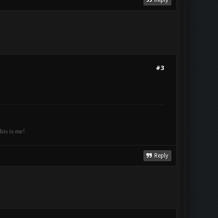
Reply
#3
his is me!
Reply