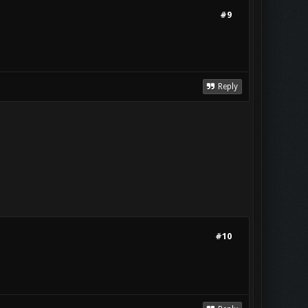
#9
Reply
#10