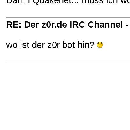
Damn Quakenet... muss ich wo
RE: Der z0r.de IRC Channel
wo ist der z0r bot hin?