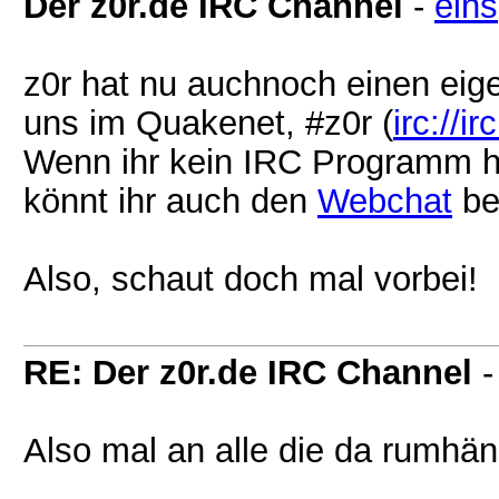
Der z0r.de IRC Channel
-
eins
z0r hat nu auchnoch einen eig
uns im Quakenet, #z0r (
irc://i
Wenn ihr kein IRC Programm ha
könnt ihr auch den
Webchat
be
Also, schaut doch mal vorbei!
RE: Der z0r.de IRC Channel
Also mal an alle die da rumhän