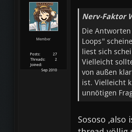
Nerv-Faktor 
Die Antworten 
Loops" scheine
Member
liest sich sche
Posts:
27
Threads:
2
Vielleicht sol
Joined:
von außen klar
Sep 2010
ist. Vielleich
unnötigen Frag
Sososo ,also 
thread völlig