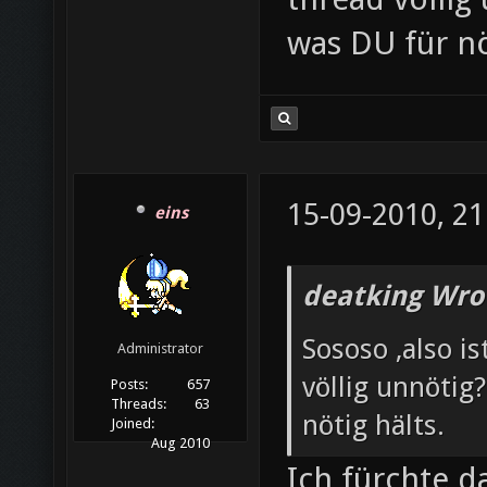
was DU für nö
15-09-2010, 21
eins
deatking Wro
Sososo ,also i
Administrator
völlig unnötig
Posts:
657
Threads:
63
nötig hälts.
Joined:
Aug 2010
Ich fürchte d