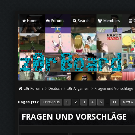
Home
Forums
Search
Members
C
z0r Forums
Deutsch
z0r Allgemein
Fragen und Vorschläge
Pages (11):
« Previous
1
2
3
4
5
11
Next »
…
FRAGEN UND VORSCHLÄGE