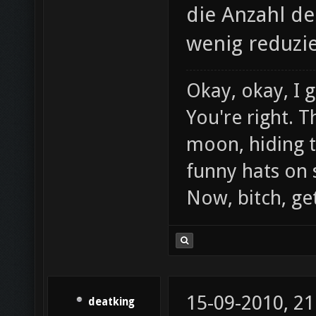
die Anzahl de
wenig reduzi
Okay, okay, I g
You're right. T
moon, hiding t
funny hats on st
Now, bitch, ge
15-09-2010, 21
deatking