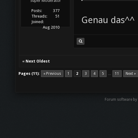
Super Moderator
Posts:
377
Threads:
51
Genau das^^
Joined:
Aug 2010
«
Next Oldest
Pages (11):
« Previous
1
2
3
4
5
11
Next »
…
Forum software by