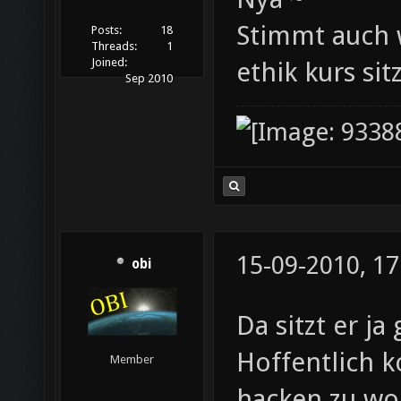
Stimmt auch w
Posts:
18
Threads:
1
Joined:
ethik kurs sitz
Sep 2010
15-09-2010, 17
obi
Da sitzt er ja
Hoffentlich k
Member
hacken zu wo