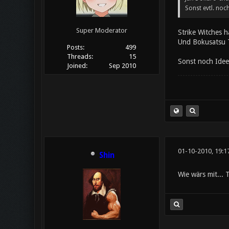
Sonst evtl. noch
Super Moderator
Strike Witches 
Und Bokusatsu T
Posts:
499
Threads:
15
Sonst noch Ide
Joined:
Sep 2010
01-10-2010, 19:1
Shin
Wie wärs mit... 