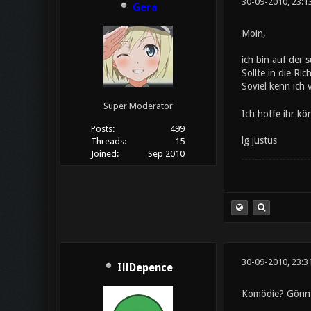
30-09-2010, 23:1
Gera
Moin,
ich bin auf der
Sollte in die Ri
Soviel kenn ich
Super Moderator
Ich hoffe ihr kö
Posts:
499
lg justus
Threads:
15
Joined:
Sep 2010
30-09-2010, 23:3
IllDepence
Komödie? Gönn D