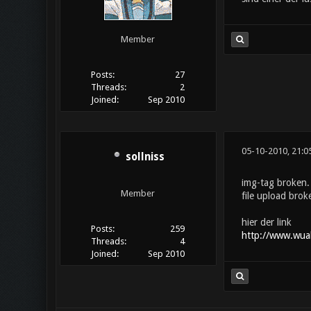
Member
Posts:
27
Threads:
2
Joined:
Sep 2010
05-10-2010, 21:0
sollniss
img-tag broken
Member
file upload bro
hier der link
Posts:
259
http://www.wuala
Threads:
4
Joined:
Sep 2010