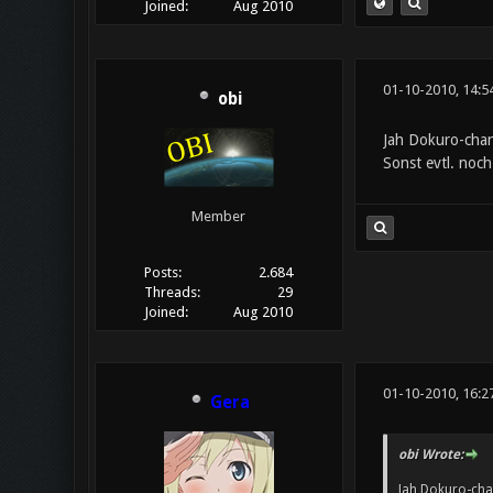
Joined:
Aug 2010
01-10-2010, 14:5
obi
Jah Dokuro-chan
Sonst evtl. noch
Member
Posts:
2.684
Threads:
29
Joined:
Aug 2010
01-10-2010, 16:2
Gera
obi Wrote:
Jah Dokuro-chan