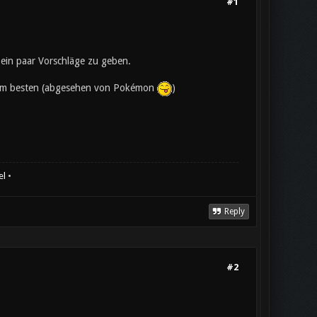
#1
 ein paar Vorschläge zu geben.
h am besten (abgesehen von Pokémon
)
el
•
Reply
#2