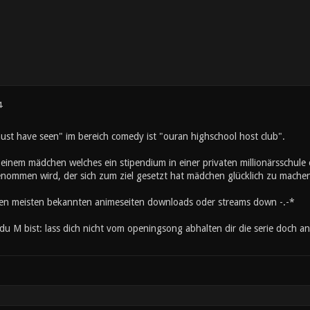
4
ust have seen" im bereich comedy ist "ouran highschool host club".
einem mädchen welches ein stipendium in einer privaten millionärsschule 
enommen wird, der sich zum ziel gesetzt hat mädchen glücklich zu machen
 den meisten bekannten animeseiten downloads oder streams down -.-*
 du M bist: lass dich nicht vom openingsong abhalten dir die serie doch 