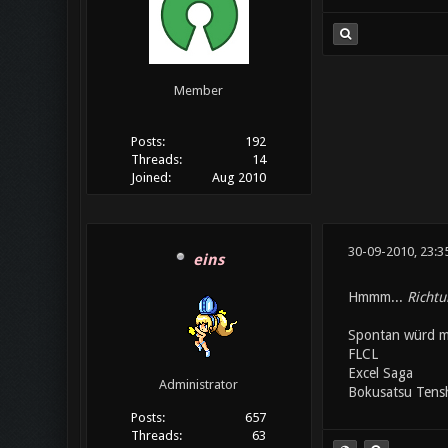
Member
Posts:
192
Threads:
14
Joined:
Aug 2010
30-09-2010, 23:3
eins
Hmmm...
Richtu
Spontan würd mir
FLCL
Excel Saga
Administrator
Bokusatsu Tens
Posts:
657
Threads:
63