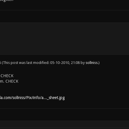
5
(This post was last modified: 05-10-2010, 21:08 by
sollniss
.)
. CHECK
ken. CHECK
.com/sollniss/Pix/info/a..._sheet.jpg