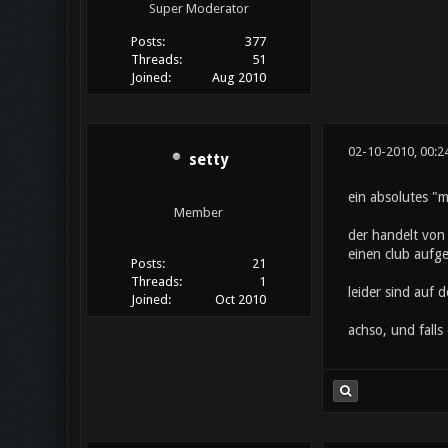
Super Moderator
Posts:
377
Threads:
51
Joined:
Aug 2010
02-10-2010, 00:2
setty
ein absolutes "m
Member
der handelt von 
einen club aufg
Posts:
21
Threads:
1
leider sind auf
Joined:
Oct 2010
achso, und falls