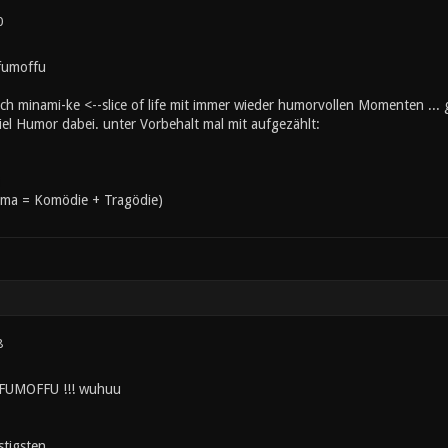
0
 fumoffu
noch minami-ke <--slice of life mit immer wieder humorvollen Momenten .
el Humor dabei. unter Vorbehalt mal mit aufgezählt:
ama = Komödie + Tragödie)
8
c FUMOFFU !!! wuhuu
stigsten