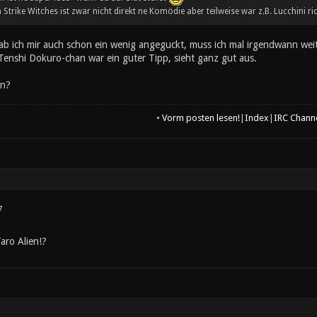
 Strike Witches ist zwar nicht direkt ne Komödie aber teilweise war z.B. Lucchini r
hab ich mir auch schon ein wenig angeguckt, muss ich mal irgendwann wei
enshi Dokuro-chan war ein guter Tipp, sieht ganz gut aus.
en?
•
Vorm posten lesen!
|
Index
|
IRC Chann
7
Taro Alien!?