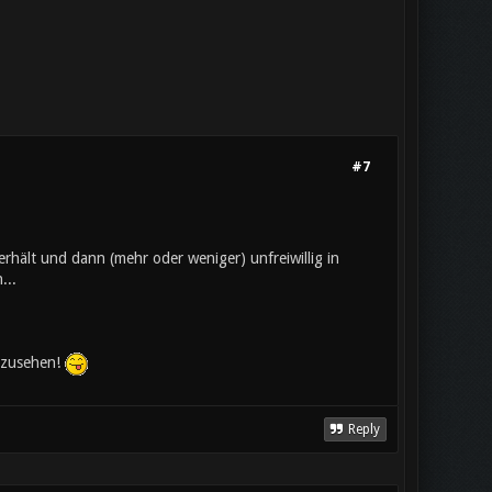
#7
erhält und dann (mehr oder weniger) unfreiwillig in
...
anzusehen!
Reply