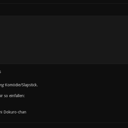
5
ng
Komödie/Slapstick.
 so einfallen:
hi Dokuro-chan