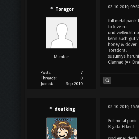
02-10-2010, 09:3
Toragor
full metal panic
to love-ru
und vielleicht 
kenn auch gut vi
honey & clover
Toradora!
suzumiya haruhi
Member
Clannad (=> Dr
Posts:
7
Threads:
0
Joined:
Sep 2010
05-10-2010, 15:5
deatking
Full metal pani
B gata H kei !
sind einer der lu