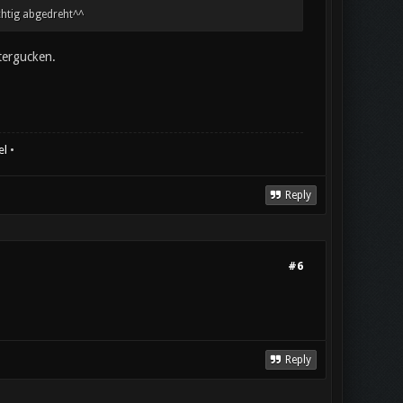
ichtig abgedreht^^
tergucken.
el
•
Reply
#6
Reply