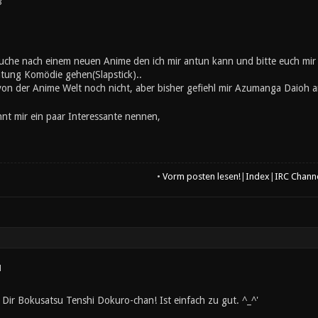
3
 suche nach einem neuen Anime den ich mir antun kann und bitte euch mir
chtung Komödie gehen(Slapstick)..
 von der Anime Welt noch nicht, aber bisher gefiehl mir Azumanga Daio
nnt mir ein paar Interessante nennen,
•
Vorm posten lesen!
|
Index
|
IRC Chann
1
ir Bokusatsu Tenshi Dokuro-chan! Ist einfach zu gut. ^_^'