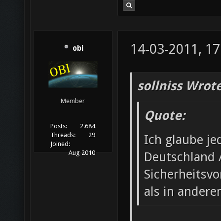
14-03-2011, 17
obi
sollniss Wrote
Member
Quote:
Posts:
2.684
Threads:
29
Ich glaube je
Joined:
Aug 2010
Deutschland 
Sicherheitsvo
als in andere