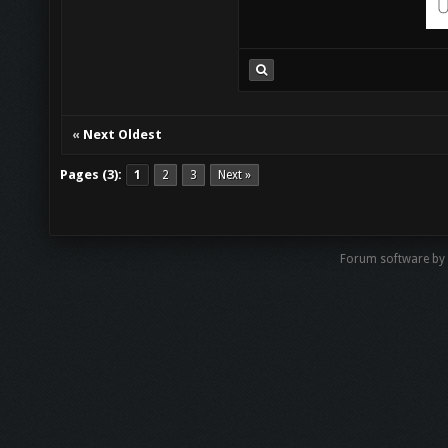
«
Next Oldest
Pages (3):
1
2
3
Next »
Forum software by