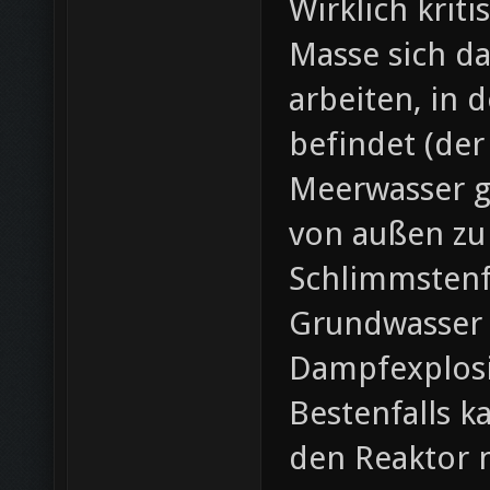
Wirklich krit
Masse sich d
arbeiten, in 
befindet (der
Meerwasser g
von außen zu 
Schlimmstenfa
Grundwasser 
Dampfexplosio
Bestenfalls 
den Reaktor 