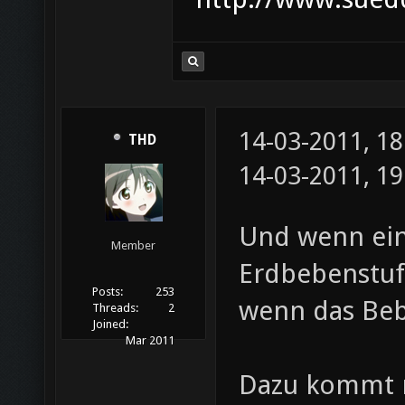
14-03-2011, 1
THD
14-03-2011, 1
Und wenn ein
Member
Erdbebenstufe
Posts:
253
wenn das Beb
Threads:
2
Joined:
Mar 2011
Dazu kommt n