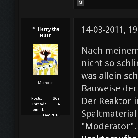
14-03-2011, 19
Harry the
Hutt
Nach meinem 
nicht so schl
was allein sc
Member
Bauweise der 
Der Reaktor i
Posts:
369
Threads:
4
Joined:
Spaltmaterial
Dec 2010
"Moderator".