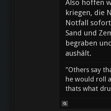
Also hoffen w
kriegen, die
Notfall sofor
Sand und Zeme
begraben und
aushält.
"Others say tha
he would roll 
thats what drui