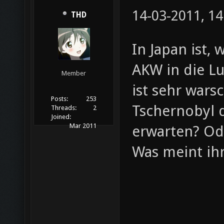
14-03-2011, 14
THD
In Japan ist, 
AKW in die L
Member
ist sehr wars
Posts:
253
Tschernobyl d
Threads:
2
Joined:
Mar 2011
erwarten? Od
Was meint ih