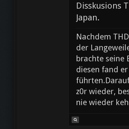
Disskusions 
Japan.
Nachdem THD i
der Langeweil
brachte seine
diesen fand er
führten.Darau
z0r wieder, be
nie wieder ke