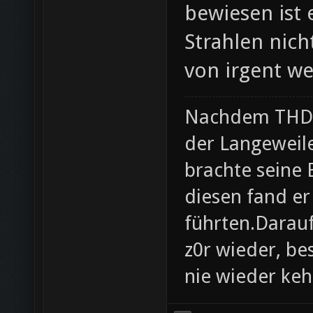
bewiesen ist 
Strahlen nich
von irgent we
Nachdem THD i
der Langeweil
brachte seine
diesen fand er
führten.Darau
z0r wieder, be
nie wieder ke