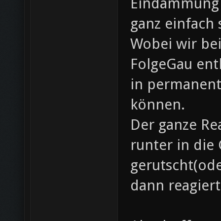
Eindämmung 
ganz einfach 
Wobei wir be
FolgeGau ent
in permanent
können.
Der ganze Re
runter in di
gerutscht(od
dann reagie