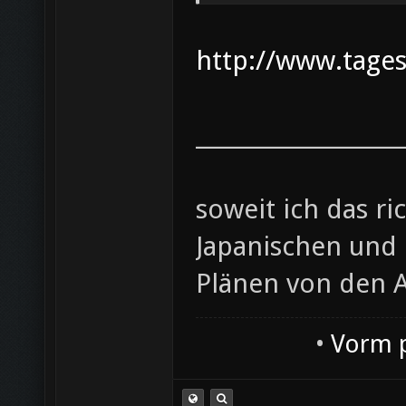
http://www.tage
___________________
soweit ich das r
Japanischen und
Plänen von den 
•
Vorm p