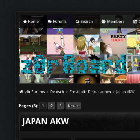
Home
Forums
Search
Members
C
z0r Forums
Deutsch
Ernsthafte Diskussionen
Japan AKW
Pages (3):
1
2
3
Next »
JAPAN AKW