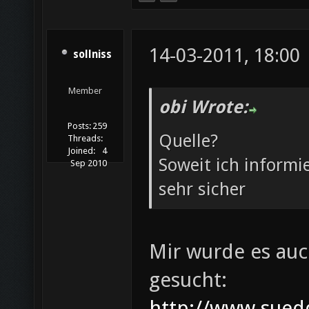
14-03-2011, 18:00
sollniss
Member
obi Wrote:
Posts:
259
Quelle?
Threads:
Joined:
4
Soweit ich informi
Sep 2010
sehr sicher
Mir wurde es auc
gesucht:
http://www.suedd