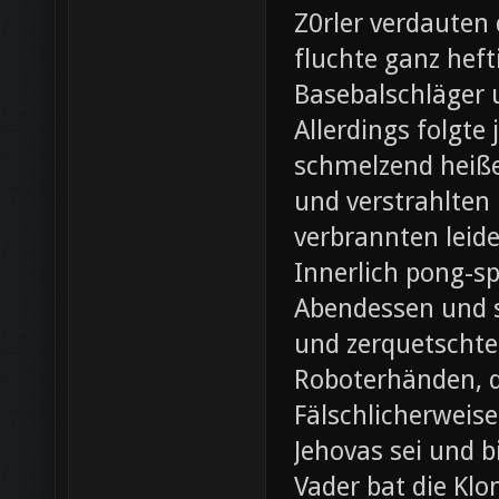
Z0rler verdauten
fluchte ganz heft
Basebalschläger 
Allerdings folgte 
schmelzend heiße
und verstrahlten 
verbrannten leide
Innerlich pong-s
Abendessen und st
und zerquetschte
Roboterhänden, d
Fälschlicherweis
Jehovas sei und b
Vader bat die Klo