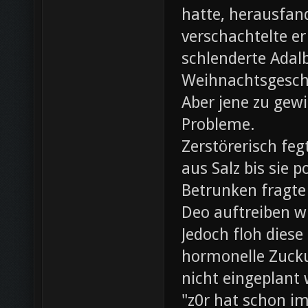
hatte, herausfan
verschachtelte e
schlenderte Adal
Weihnachtsgesch
Aber jene zu gewi
Probleme.
Zerstörerisch fe
aus Salz bis sie 
Betrunken fragte 
Deo auftreiben wü
Jedoch floh diese
hormonelle Zuck
nicht eingeplant
"z0r hat schon i