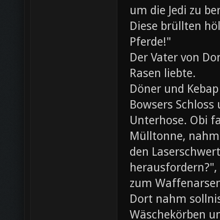
um die Jedi zu be
Diese brüllten hö
Pferde!"
Der Vater von Dor
Rasen liebte.
Döner und Kebap
Bowsers Schloss u
Unterhose. Obi f
Mülltonne, nahm
den Laserschwerte
herausfordern?",
zum Waffenarsen
Dort nahm sollni
Wäschekörben un