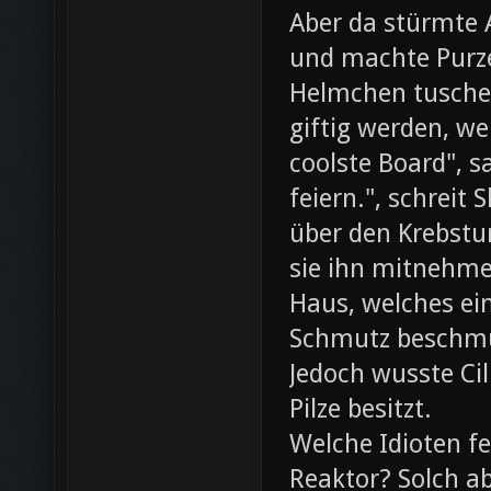
Aber da stürmte 
und machte Purze
Helmchen tusche
giftig werden, we
coolste Board", s
feiern.", schreit
über den Krebst
sie ihn mitnehme
Haus, welches ein
Schmutz beschmut
Jedoch wusste Cil
Pilze besitzt.
Welche Idioten f
Reaktor? Solch ab