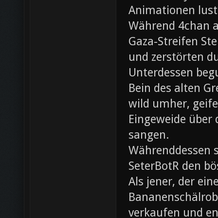
Animationen lust
Während 4chan ak
Gaza-Streifen Ste
und zerstörten du
Unterdessen beg
Bein des alten Gre
wild umher, geif
Eingeweide über d
sangen.
Währenddessen sc
SeterBotR den bö
Als jener, der e
Bananenschälrobo
verkaufen und ent