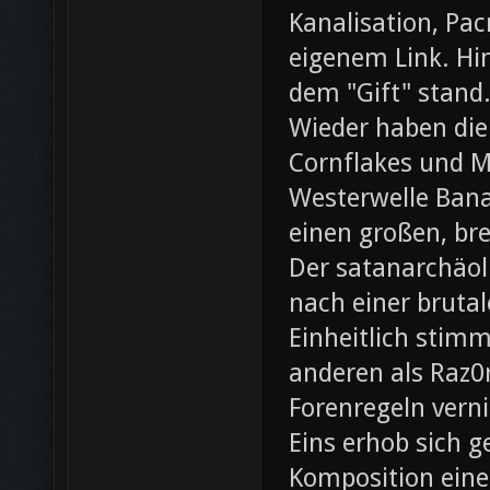
Kanalisation, Pac
eigenem Link. Hin
dem "Gift" stand
Wieder haben die
Cornflakes und M
Westerwelle Bana
einen großen, br
Der satanarchäol
nach einer bruta
Einheitlich stim
anderen als Raz0r
Forenregeln vern
Eins erhob sich 
Komposition eines