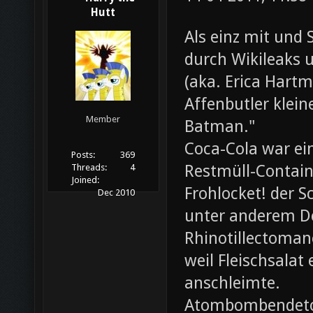
Hutt
Als einz mit und 
durch Wikileaks 
(aka. Erica Hartm
Affenbutler klein
Member
Batman."
Coca-Cola war ei
Posts:
369
Restmüll-Containe
Threads:
4
Joined:
Frohlocket! der S
Dec 2010
unter anderem D
Rhinotillectoman
weil Fleischsala
anschleimte.
Atombombendeto