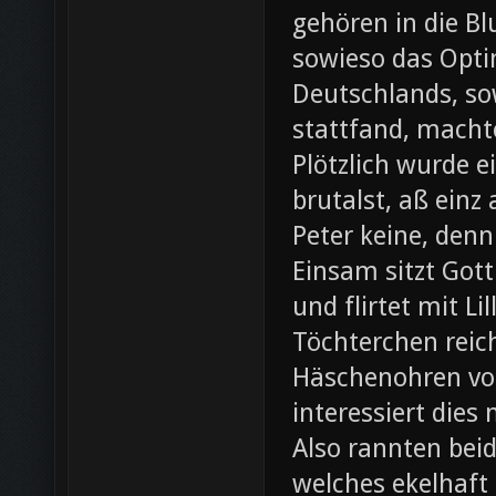
gehören in die B
sowieso das Opti
Deutschlands, so
stattfand, machte
Plötzlich wurde e
brutalst, aß einz
Peter keine, denn
Einsam sitzt Gott
und flirtet mit L
Töchterchen reic
Häschenohren vom
interessiert dies
Also rannten beid
welches ekelhaft