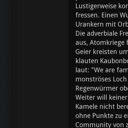
Lustigerweise ko
fressen. Einen W
Urankern mit Orb
Die adverbiale Fr
aus, Atomkriege h
Geier kreisten um
klauten Kaubonbo
laut: "We are fami
monströses Loch i
Regenwürmer obe
Weiter will keine
Kamele nicht bere
ohne Punkte zu e
Community von z0