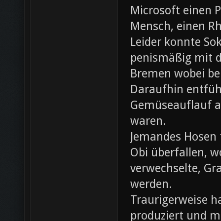
Microsoft einen 
Mensch, einen Rh
Leider konnte Sok
penismäßig mit d
Bremen wobei bei
Daraufhin entfü
Gemüseauflauf au
waren.
Jemandes Hosen f
Obi überfallen, w
verwechselte, Gr
werden.
Traurigerweise ha
produziert und m