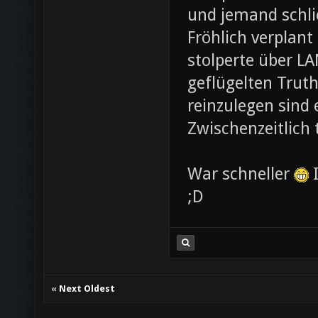
und jemand schli
Fröhlich verplant
stolperte über L
geflügelten Trut
reinzulegen sind
Zwischenzeitlich
War schneller
I
;D
«
Next Oldest