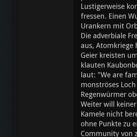
Lustigerweise ko
fressen. Einen W
Urankern mit Orb
Die adverbiale Fr
aus, Atomkriege h
Geier kreisten um
klauten Kaubonbo
laut: "We are fami
monströses Loch i
Regenwürmer obe
Weiter will keine
Kamele nicht bere
ohne Punkte zu e
Community von z0