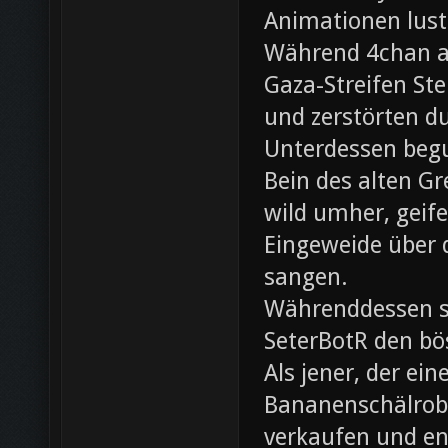
Animationen lust
Während 4chan ak
Gaza-Streifen Ste
und zerstörten du
Unterdessen beg
Bein des alten Gre
wild umher, geif
Eingeweide über d
sangen.
Währenddessen sc
SeterBotR den bö
Als jener, der e
Bananenschälrobo
verkaufen und ent