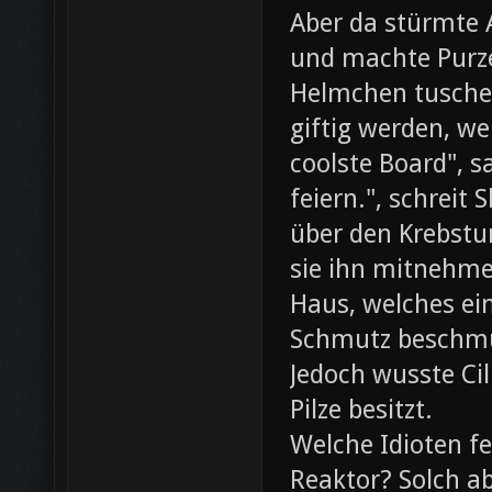
Aber da stürmte 
und machte Purze
Helmchen tusche
giftig werden, we
coolste Board", s
feiern.", schreit
über den Krebst
sie ihn mitnehme
Haus, welches ein
Schmutz beschmut
Jedoch wusste Cil
Pilze besitzt.
Welche Idioten f
Reaktor? Solch ab