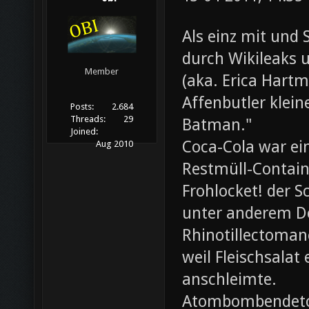
Als einz mit und 
durch Wikileaks 
Member
(aka. Erica Hartm
Affenbutler klein
Posts:
2.684
Threads:
29
Batman."
Joined:
Coca-Cola war ei
Aug 2010
Restmüll-Containe
Frohlocket! der S
unter anderem D
Rhinotillectoman
weil Fleischsala
anschleimte.
Atombombendeto