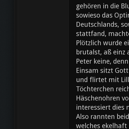
gehören in die B
sowieso das Opti
Deutschlands, so
stattfand, machte
Plötzlich wurde e
brutalst, aß einz
Peter keine, denn
Einsam sitzt Gott
und flirtet mit L
Töchterchen reic
Häschenohren vom
interessiert dies
Also rannten beid
welches ekelhaft