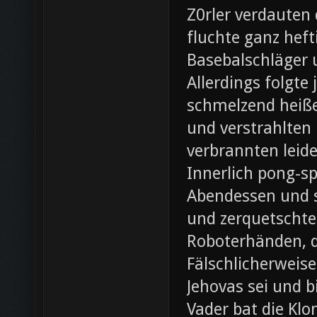
Z0rler verdauten
fluchte ganz heft
Basebalschläger 
Allerdings folgte 
schmelzend heiße
und verstrahlten 
verbrannten leide
Innerlich pong-s
Abendessen und st
und zerquetschte
Roboterhänden, d
Fälschlicherweis
Jehovas sei und b
Vader bat die Klo