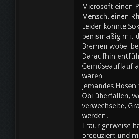
Microsoft einen 
Mensch, einen Rh
Leider konnte Sok
penismäßig mit d
Bremen wobei bei
Daraufhin entfü
Gemüseauflauf au
waren.
Jemandes Hosen f
Obi überfallen, w
verwechselte, Gr
werden.
Traurigerweise ha
produziert und m