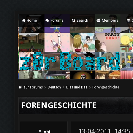
Home
Forums
Search
Members
C
z0r Forums
Deutsch
Dies und Das
Forengeschichte
FORENGESCHICHTE
13-04-2011, 14:35
obi