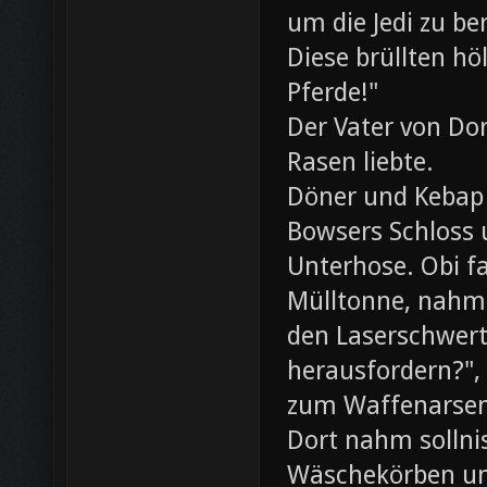
um die Jedi zu be
Diese brüllten hö
Pferde!"
Der Vater von Dor
Rasen liebte.
Döner und Kebap
Bowsers Schloss u
Unterhose. Obi f
Mülltonne, nahm
den Laserschwerte
herausfordern?",
zum Waffenarsen
Dort nahm sollni
Wäschekörben un