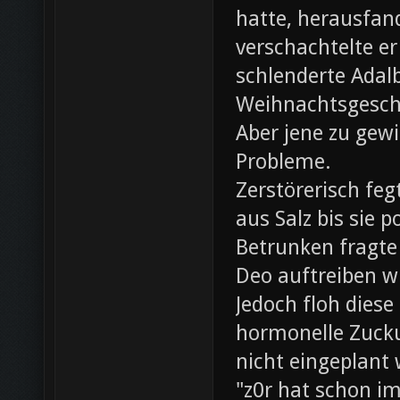
hatte, herausfan
verschachtelte e
schlenderte Adal
Weihnachtsgesch
Aber jene zu gewi
Probleme.
Zerstörerisch fe
aus Salz bis sie 
Betrunken fragte 
Deo auftreiben wü
Jedoch floh diese
hormonelle Zuck
nicht eingeplant
"z0r hat schon i