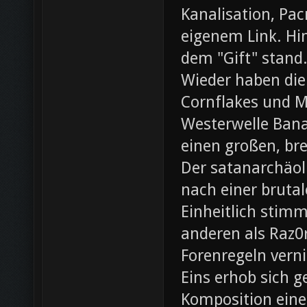
Kanalisation, Pac
eigenem Link. Hin
dem "Gift" stand
Wieder haben die
Cornflakes und M
Westerwelle Bana
einen großen, br
Der satanarchäol
nach einer bruta
Einheitlich stim
anderen als Raz0r
Forenregeln vern
Eins erhob sich 
Komposition eines