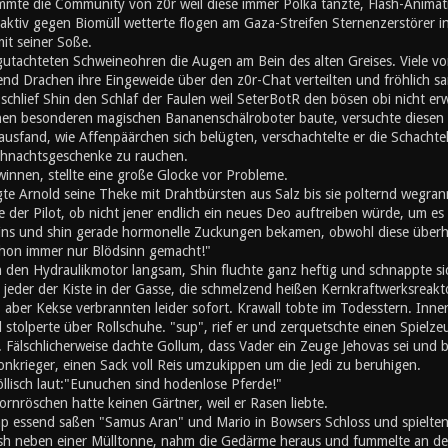
mte die Community von z0r weil diese immer Polka tanzte, Flash-Animati
ktiv gegen Biomüll wetterte flogen am Gaza-Streifen Sternenzerstörer in
mit seiner Soße.
utachteten Schweineohren die Augen am Bein des alten Greises. Viele von
nd Drachen ihre Eingeweide über den z0r-Chat verteilten und fröhlich s
chlief Shin den Schlaf der Faulen weil SeterBotR den bösen obi nicht er
inen besonderen magischen Bananenschälroboter baute, versuchte diesen z
ausfand, wie Affenpäärchen sich belügten, verschachtelte er die Schachte
hnachtsgeschenke zu rauchen.
innen, stellte eine große Glocke vor Probleme.
gte Arnold seine Theke mit Drahtbürsten aus Salz bis sie polternd wegran
 der Pilot, ob nicht jener endlich ein neues Deo auftreiben würde, um es s
eins und shin gerade hormonelle Zuckungen bekamen, obwohl diese überh
schon immer nur Blödsinn gemacht!"
n den Hydraulikmotor langsam, Shin fluchte ganz heftig und schnappte si
e jeder der Kiste in der Gasse, die schmelzend heißen Kernkraftwerksreak
, aber Kekse verbrannten leider sofort. Krawall tobte im Todesstern. Inn
stolperte über Rollschuhe. "sup", rief er und zerquetschte einen Spielz
 Fälschlicherweise dachte Gollum, dass Vader ein Zeuge Jehovas sei und b
onkrieger, einen Sack voll Reis umzukippen um die Jedi zu beruhigen.
öllisch laut:"Eunuchen sind hodenlose Pferde!"
rnröschen hatte keinen Gärtner, weil er Rasen liebte.
 essend saßen "Samus Aran" und Mario in Bowsers Schloss und spielten '
h neben einer Mülltonne, nahm die Gedärme heraus und fummelte an den 