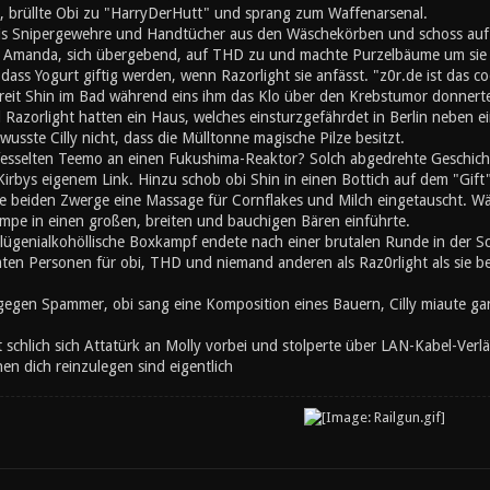
, brüllte Obi zu "HarryDerHutt" und sprang zum Waffenarsenal.
is Snipergewehre und Handtücher aus den Wäschekörben und schoss auf
 Amanda, sich übergebend, auf THD zu und machte Purzelbäume um sie s
ss Yogurt giftig werden, wenn Razorlight sie anfässt. "z0r.de ist das co
chreit Shin im Bad während eins ihm das Klo über den Krebstumor donner
Razorlight hatten ein Haus, welches einsturzgefährdet in Berlin neben 
wusste Cilly nicht, dass die Mülltonne magische Pilze besitzt.
fesselten Teemo an einen Fukushima-Reaktor? Solch abgedrehte Geschichte 
irbys eigenem Link. Hinzu schob obi Shin in einen Bottich auf dem "Gift"
e beiden Zwerge eine Massage für Cornflakes und Milch eingetauscht. Wä
mpe in einen großen, breiten und bauchigen Bären einführte.
lügenialkohöllische Boxkampf endete nach einer brutalen Runde in der 
mten Personen für obi, THD und niemand anderen als Raz0rlight als sie b
gegen Spammer, obi sang eine Komposition eines Bauern, Cilly miaute gan
t schlich sich Attatürk an Molly vorbei und stolperte über LAN-Kabel-Ve
n dich reinzulegen sind eigentlich