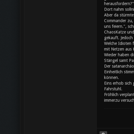
herausfordern?"
Dort nahm solln
Aber da stürmte
Commander zu, da
uns feiern.", s
ChaosKatze und 
gekauft. Jedoch 
Welche Idioten 
mit Netzen aus K
Wieder haben di
Stängel samt Pa
Der satanarchäo
Einheitlich stim
können.
Eins erhob sich 
Fahrstuhl.
Fröhlich verplan
immerzu versuche