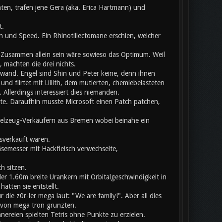
ten, trafen jene Gera (aka. Erica Hartmann) und
t.
 und Speed. Ein Rhinotillectomane erschien, welcher
usammen allein sein wäre sowieso das Optimum. Weil
 machten die drei nichts.
chwand. Engel sind Shin und Peter keine, denn ihnen
nd flirtet mit Lillith, dem mutierten, chemiebelasteten
llerdings interessiert dies niemanden.
ete. Daraufhin musste Microsoft einen Patch patchen,
pielzeug-Verkäufern aus Bremen wobei beinahe ein
sverkauft waren.
äsemesser mit Hackfleisch verwechselte,
h sitzen.
er 1.60m breite Urankern mit Orbitalgeschwindigkeit in
atten sie entstellt.
ie z0r-ler mega laut: "We are family!". Aber all dies
b von mega tron grunzten.
nnereien spielten Tetris ohne Punkte zu erzielen.