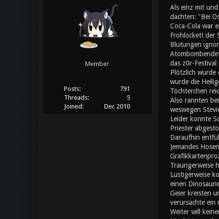
Als einz mit un
dachten: "Bei Os
Coca-Cola war ei
Frohlocket! der
Blutungen ignori
Atombombendeton
das z0r-Festival
Member
Plötzlich wurde 
wurde die Heilig
Posts:
791
Töchterchen rei
Threads:
5
Also rannten bei
Joined:
Dec 2010
weswegen Stevie
Leider konnte S
Priester abgesto
Daraufhin entfü
Jemandes Hosen f
Grafikkartenpro
Traurigerweise h
Lustigerweise ko
einen Dinosaurie
Geier kreisten u
verursachte ein
Weiter will kein