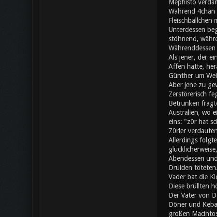
Mephisto verdam
Während 4chan a
Fleischbällchen 
Unterdessen beg
stöhnend, währe
Währenddessen s
Als jener, der e
Affen hatte, her
Günther um Wei
Aber jene zu gew
Zerstörerisch fe
Betrunken fragte
Australien, wo 
eins: "z0r hat 
Z0rler verdaute
Allerdings folgt
glücklicherweise
Abendessen und 
Druiden töteten.
Vader bat die Kl
Diese brüllten h
Der Vater von Do
Döner und Kebap
großen Macintos