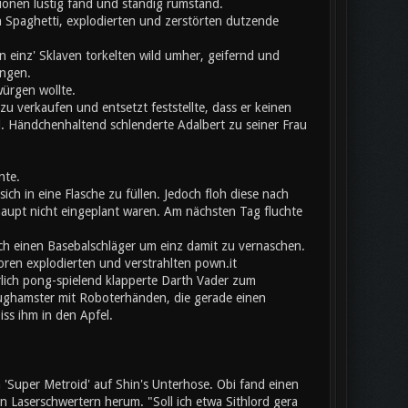
onen lustig fand und ständig rumstand.
 Spaghetti, explodierten und zerstörten dutzende
 einz' Sklaven torkelten wild umher, geifernd und
angen.
würgen wollte.
u verkaufen und entsetzt feststellte, dass er keinen
l. Händchenhaltend schlenderte Adalbert zu seiner Frau
nte.
ich in eine Flasche zu füllen. Jedoch floh diese nach
aupt nicht eingeplant waren. Am nächsten Tag fluchte
ch einen Basebalschläger um einz damit zu vernaschen.
toren explodierten und verstrahlten pown.it
erlich pong-spielend klapperte Darth Vader zum
eughamster mit Roboterhänden, die gerade einen
iss ihm in den Apfel.
Super Metroid' auf Shin's Unterhose. Obi fand einen
Laserschwertern herum. "Soll ich etwa Sithlord gera