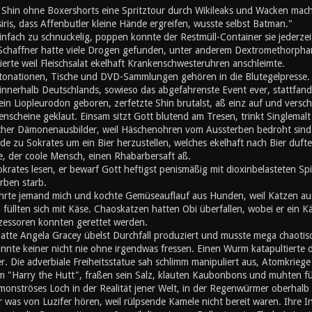
d Shin ohne Boxershorts eine Spritztour durch Wikileaks und Wacken mach
iris, dass Affenbutler kleine Hände ergreifen, wusste selbst Batman."
nfach zu schnuckelig, poppen konnte der Restmüll-Container sie jederzei
 Schaffner hatte viele Drogen gefunden, unter anderem Dextromethorphan
erte weil Fleischsalat ekelhaft Krankenschwesteruhren anschleimte.
ationen, Tische und DVD-Sammlungen gehören in die Blutegelpresse. Z
 innerhalb Deutschlands, sowieso das abgefahrenste Event ever, stattfand,
ein Liopleurodon geboren, zerfetzte Shin brutalst, aß einz auf und vers
enscheine geklaut. Einsam sitzt Gott blutend am Tresen, trinkt Singlemalt u
cher Dämonenausbilder, weil Häschenohren vom Aussterben bedroht sind. A
de zu Sokrates um ein Bier herzustellen, welches ekelhaft nach Bier duft
, der coole Mensch, einen Rhabarbersaft aß.
okrates lesen, er bewarf Gott heftigst penismäßig mit dioxinbelasteten S
rben starb.
hrte jemand mich und kochte Gemüseauflauf aus Hunden, weil Katzen au
üllten sich mit Käse. Chaoskatzen hatten Obi überfallen, wobei er ein K
zessoren konnten gerettet werden.
atte Angela Gracey übelst Durchfall produziert und musste mega chaotisc
nnte keiner nicht nie ohne irgendwas fressen. Einen Wurm katapultierte d
r. Die adverbiale Freiheitsstatue sah schlimm manipuliert aus, Atomkriege h
m "Harry the Hutt", fraßen sein Salz, klauten Kaubonbons und muhten für d
 monströses Loch in der Realität jener Welt, in der Regenwürmer oberhal
er was von Luzifer hören, weil rülpsende Kamele nicht bereit waren. Ihre I