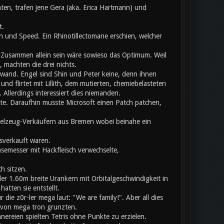
ten, trafen jene Gera (aka. Erica Hartmann) und
t.
 und Speed. Ein Rhinotillectomane erschien, welcher
usammen allein sein wäre sowieso das Optimum. Weil
 machten die drei nichts.
chwand. Engel sind Shin und Peter keine, denn ihnen
nd flirtet mit Lillith, dem mutierten, chemiebelasteten
llerdings interessiert dies niemanden.
ete. Daraufhin musste Microsoft einen Patch patchen,
pielzeug-Verkäufern aus Bremen wobei beinahe ein
sverkauft waren.
äsemesser mit Hackfleisch verwechselte,
h sitzen.
er 1.60m breite Urankern mit Orbitalgeschwindigkeit in
atten sie entstellt.
ie z0r-ler mega laut: "We are family!". Aber all dies
b von mega tron grunzten.
nnereien spielten Tetris ohne Punkte zu erzielen.