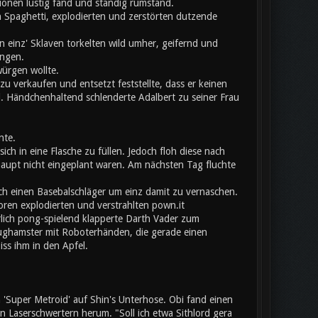
onen lustig fand und ständig rumstand.
 Spaghetti, explodierten und zerstörten dutzende
 einz' Sklaven torkelten wild umher, geifernd und
angen.
würgen wollte.
u verkaufen und entsetzt feststellte, dass er keinen
l. Händchenhaltend schlenderte Adalbert zu seiner Frau
nte.
ich in eine Flasche zu füllen. Jedoch floh diese nach
aupt nicht eingeplant waren. Am nächsten Tag fluchte
ch einen Basebalschläger um einz damit zu vernaschen.
toren explodierten und verstrahlten pown.it
erlich pong-spielend klapperte Darth Vader zum
eughamster mit Roboterhänden, die gerade einen
iss ihm in den Apfel.
Super Metroid' auf Shin's Unterhose. Obi fand einen
Laserschwertern herum. "Soll ich etwa Sithlord gera