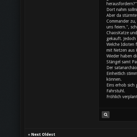
herausfordern?"
Dort nahm solln
Aber da stürmte
Commander zu, da
uns feiern.", s
ChaosKatze und 
gekauft. Jedoch 
Welche Idioten 
mit Netzen aus K
Wieder haben di
Stängel samt Pa
Der satanarchäo
Einheitlich stim
können.
Eins erhob sich 
Fahrstuhl.
Fröhlich verplan
«
Next Oldest