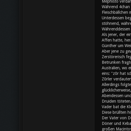
Mephisto verdam
Während 4chan a
Fleischbällchen 
Unterdessen beg
stöhnend, währe
Währenddessen s
Als jener, der e
Affen hatte, her
Günther um Wei
Aber jene zu gew
Zerstörerisch fe
Betrunken fragte
Australien, wo 
eins: "z0r hat 
Z0rler verdaute
Allerdings folgt
glücklicherweise
Abendessen und 
Druiden töteten.
Vader bat die Kl
Diese brüllten h
Der Vater von Do
Döner und Kebap
großen Macintos