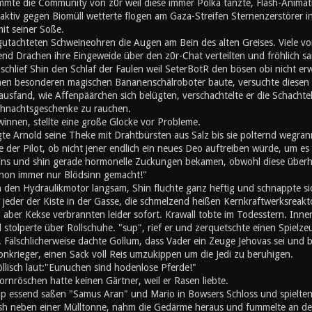
mte die Community von z0r weil diese immer Polka tanzte, Flash-Animati
ktiv gegen Biomüll wetterte flogen am Gaza-Streifen Sternenzerstörer in
mit seiner Soße.
utachteten Schweineohren die Augen am Bein des alten Greises. Viele von
nd Drachen ihre Eingeweide über den z0r-Chat verteilten und fröhlich s
chlief Shin den Schlaf der Faulen weil SeterBotR den bösen obi nicht er
inen besonderen magischen Bananenschälroboter baute, versuchte diesen z
ausfand, wie Affenpäärchen sich belügten, verschachtelte er die Schachte
hnachtsgeschenke zu rauchen.
innen, stellte eine große Glocke vor Probleme.
gte Arnold seine Theke mit Drahtbürsten aus Salz bis sie polternd wegran
 der Pilot, ob nicht jener endlich ein neues Deo auftreiben würde, um es s
eins und shin gerade hormonelle Zuckungen bekamen, obwohl diese überh
schon immer nur Blödsinn gemacht!"
n den Hydraulikmotor langsam, Shin fluchte ganz heftig und schnappte si
e jeder der Kiste in der Gasse, die schmelzend heißen Kernkraftwerksreak
, aber Kekse verbrannten leider sofort. Krawall tobte im Todesstern. Inn
stolperte über Rollschuhe. "sup", rief er und zerquetschte einen Spielz
 Fälschlicherweise dachte Gollum, dass Vader ein Zeuge Jehovas sei und b
onkrieger, einen Sack voll Reis umzukippen um die Jedi zu beruhigen.
öllisch laut:"Eunuchen sind hodenlose Pferde!"
rnröschen hatte keinen Gärtner, weil er Rasen liebte.
 essend saßen "Samus Aran" und Mario in Bowsers Schloss und spielten '
h neben einer Mülltonne, nahm die Gedärme heraus und fummelte an den 