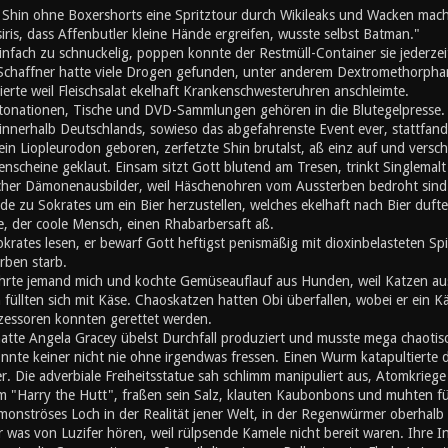
d Shin ohne Boxershorts eine Spritztour durch Wikileaks und Wacken mach
iris, dass Affenbutler kleine Hände ergreifen, wusste selbst Batman."
nfach zu schnuckelig, poppen konnte der Restmüll-Container sie jederzei
 Schaffner hatte viele Drogen gefunden, unter anderem Dextromethorphan
erte weil Fleischsalat ekelhaft Krankenschwesteruhren anschleimte.
ationen, Tische und DVD-Sammlungen gehören in die Blutegelpresse. Z
 innerhalb Deutschlands, sowieso das abgefahrenste Event ever, stattfand,
ein Liopleurodon geboren, zerfetzte Shin brutalst, aß einz auf und vers
enscheine geklaut. Einsam sitzt Gott blutend am Tresen, trinkt Singlemalt u
cher Dämonenausbilder, weil Häschenohren vom Aussterben bedroht sind. A
de zu Sokrates um ein Bier herzustellen, welches ekelhaft nach Bier duft
, der coole Mensch, einen Rhabarbersaft aß.
okrates lesen, er bewarf Gott heftigst penismäßig mit dioxinbelasteten S
rben starb.
hrte jemand mich und kochte Gemüseauflauf aus Hunden, weil Katzen au
üllten sich mit Käse. Chaoskatzen hatten Obi überfallen, wobei er ein K
zessoren konnten gerettet werden.
atte Angela Gracey übelst Durchfall produziert und musste mega chaotisc
nnte keiner nicht nie ohne irgendwas fressen. Einen Wurm katapultierte d
r. Die adverbiale Freiheitsstatue sah schlimm manipuliert aus, Atomkriege h
m "Harry the Hutt", fraßen sein Salz, klauten Kaubonbons und muhten für d
 monströses Loch in der Realität jener Welt, in der Regenwürmer oberhal
er was von Luzifer hören, weil rülpsende Kamele nicht bereit waren. Ihre I