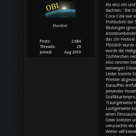
Als einz mit un
dachten: "Bei Os
Coca-Cola war ei
Frohlocket! der
Member
Blutungen ignori
Atombombendeton
das z0r-Festival
Posts:
2.684
Plötzlich wurde 
Threads:
29
wurde die Heilig
Joined:
Aug 2010
Töchterchen rei
Also rannten bei
weswegen Stevie
Leider konnte S
Priester abgesto
Daraufhin entfü
Jemandes Hosen f
Grafikkartenpro
Traurigerweise h
Lustigerweise ko
einen Dinosaurie
Geier kreisten u
verursachte ein
Weiter will kein