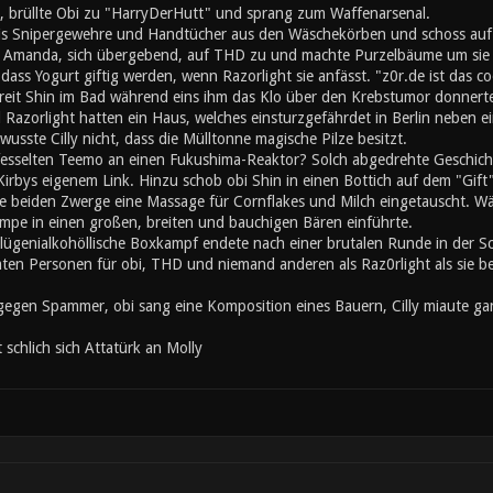
, brüllte Obi zu "HarryDerHutt" und sprang zum Waffenarsenal.
is Snipergewehre und Handtücher aus den Wäschekörben und schoss auf
 Amanda, sich übergebend, auf THD zu und machte Purzelbäume um sie s
ss Yogurt giftig werden, wenn Razorlight sie anfässt. "z0r.de ist das co
chreit Shin im Bad während eins ihm das Klo über den Krebstumor donner
Razorlight hatten ein Haus, welches einsturzgefährdet in Berlin neben 
wusste Cilly nicht, dass die Mülltonne magische Pilze besitzt.
fesselten Teemo an einen Fukushima-Reaktor? Solch abgedrehte Geschichte 
irbys eigenem Link. Hinzu schob obi Shin in einen Bottich auf dem "Gift"
e beiden Zwerge eine Massage für Cornflakes und Milch eingetauscht. Wä
mpe in einen großen, breiten und bauchigen Bären einführte.
lügenialkohöllische Boxkampf endete nach einer brutalen Runde in der 
mten Personen für obi, THD und niemand anderen als Raz0rlight als sie b
gegen Spammer, obi sang eine Komposition eines Bauern, Cilly miaute gan
t schlich sich Attatürk an Molly