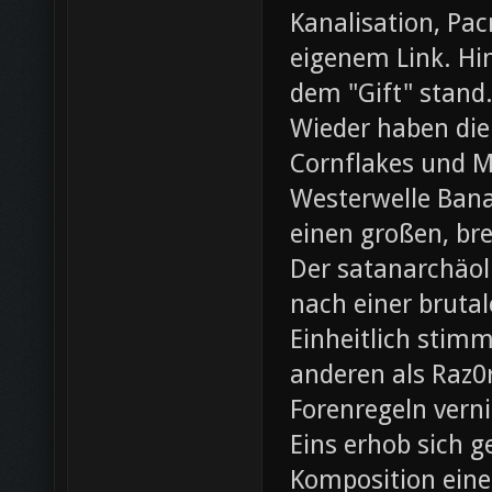
Kanalisation, Pac
eigenem Link. Hin
dem "Gift" stand
Wieder haben die
Cornflakes und M
Westerwelle Bana
einen großen, br
Der satanarchäol
nach einer bruta
Einheitlich stim
anderen als Raz0r
Forenregeln vern
Eins erhob sich 
Komposition eine