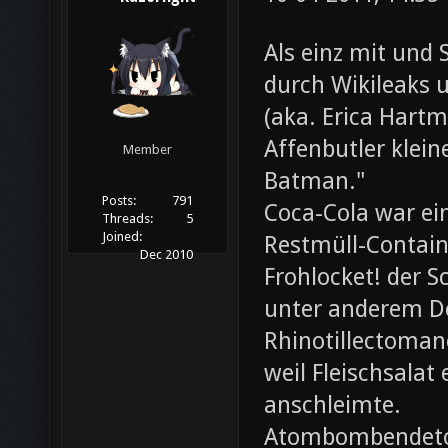
Als einz mit und 
durch Wikileaks 
(aka. Erica Hartm
Affenbutler klein
Member
Batman."
Posts:
791
Coca-Cola war ei
Threads:
5
Joined:
Restmüll-Containe
Dec 2010
Frohlocket! der S
unter anderem D
Rhinotillectoman
weil Fleischsala
anschleimte.
Atombombendeto