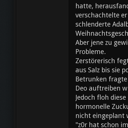
hatte, herausfan
verschachtelte e
schlenderte Adal
Weihnachtsgesch
Aber jene zu gewi
Probleme.
Zerstörerisch fe
aus Salz bis sie 
Betrunken fragte 
Deo auftreiben wü
Jedoch floh diese
hormonelle Zuck
nicht eingeplant
"z0r hat schon i