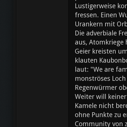
Lustigerweise ko
fressen. Einen W
Urankern mit Orb
Die adverbiale Fr
aus, Atomkriege h
Geier kreisten um
klauten Kaubonbo
laut: "We are fami
monströses Loch i
Regenwürmer obe
Weiter will keine
Kamele nicht bere
ohne Punkte zu e
Community von z0