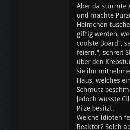
Aber da stürmte 
und machte Purze
Helmchen tusche
giftig werden, we
coolste Board", s
feiern.", schreit
über den Krebst
sie ihn mitnehme
Haus, welches ein
Schmutz beschmut
Jedoch wusste Cil
Pilze besitzt.
Welche Idioten f
Reaktor? Solch ab