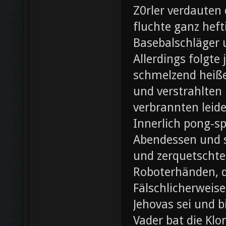
Z0rler verdauten
fluchte ganz heft
Basebalschläger 
Allerdings folgte 
schmelzend heiße
und verstrahlten 
verbrannten leide
Innerlich pong-s
Abendessen und st
und zerquetschte
Roboterhänden, d
Fälschlicherweis
Jehovas sei und b
Vader bat die Klo