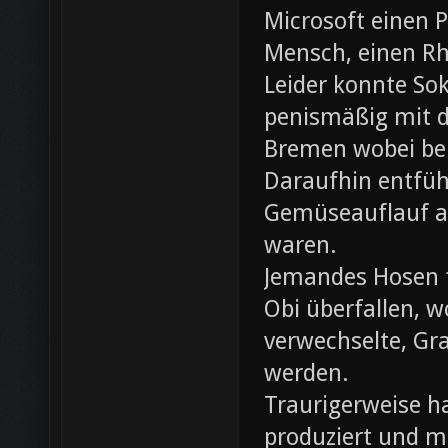
Microsoft einen 
Mensch, einen Rh
Leider konnte Sok
penismäßig mit d
Bremen wobei bei
Daraufhin entfü
Gemüseauflauf au
waren.
Jemandes Hosen f
Obi überfallen, w
verwechselte, Gr
werden.
Traurigerweise ha
produziert und m