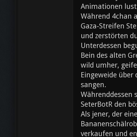
Animationen lust
Während 4chan ak
Gaza-Streifen Ste
und zerstörten du
Unterdessen beg
Bein des alten Gre
wild umher, geif
Eingeweide über d
sangen.
Währenddessen sc
SeterBotR den bö
Als jener, der e
Bananenschälrobo
verkaufen und ent