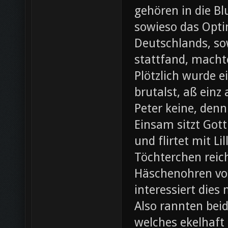
gehören in die B
sowieso das Opti
Deutschlands, so
stattfand, machte
Plötzlich wurde e
brutalst, aß einz
Peter keine, denn
Einsam sitzt Gott
und flirtet mit L
Töchterchen reic
Häschenohren vom
interessiert dies
Also rannten beid
welches ekelhaft