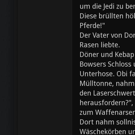
um die Jedi zu be
Diese brüllten hö
Pferde!"
Der Vater von Dor
Rasen liebte.
Döner und Kebap
Bowsers Schloss u
Unterhose. Obi f
Mülltonne, nahm
den Laserschwerte
herausfordern?",
zum Waffenarsen
Dort nahm sollni
Wäschekörben un