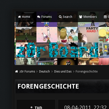
Home
Forums
Search
Members
C
z0r Forums
Deutsch
Dies und Das
Forengeschichte
FORENGESCHICHTE
08-04-2011, 22:32
THD