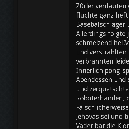
Z0rler verdauten
fluchte ganz heft
Basebalschläger 
Allerdings folgte 
schmelzend heiße
und verstrahlten 
verbrannten leide
Innerlich pong-s
Abendessen und st
und zerquetschte
Roboterhänden, d
Fälschlicherweis
Jehovas sei und b
Vader bat die Klo