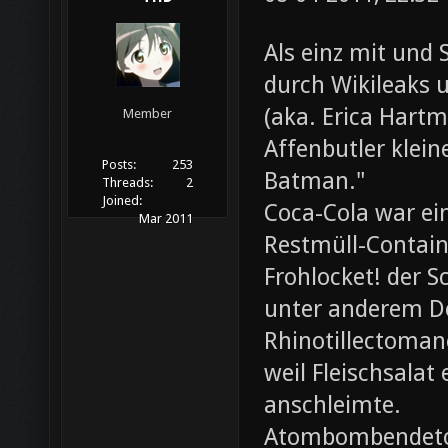
Als einz mit und 
durch Wikileaks 
(aka. Erica Hartm
Member
Affenbutler klein
Posts:
253
Batman."
Threads:
2
Joined:
Coca-Cola war ei
Mar 2011
Restmüll-Containe
Frohlocket! der S
unter anderem D
Rhinotillectoman
weil Fleischsala
anschleimte.
Atombombendeto