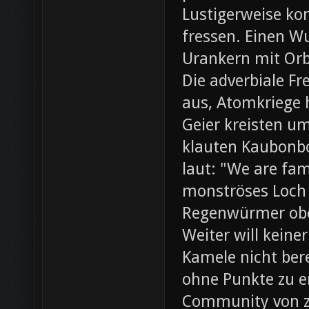
Lustigerweise ko
fressen. Einen W
Urankern mit Orb
Die adverbiale Fr
aus, Atomkriege h
Geier kreisten um
klauten Kaubonbo
laut: "We are fami
monströses Loch i
Regenwürmer obe
Weiter will keine
Kamele nicht bere
ohne Punkte zu e
Community von z0