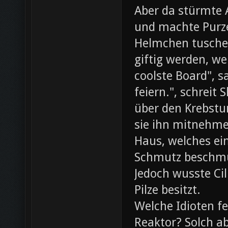
Aber da stürmte 
und machte Purze
Helmchen tusche
giftig werden, we
coolste Board", s
feiern.", schreit
über den Krebst
sie ihn mitnehme
Haus, welches ein
Schmutz beschmut
Jedoch wusste Cil
Pilze besitzt.
Welche Idioten f
Reaktor? Solch ab