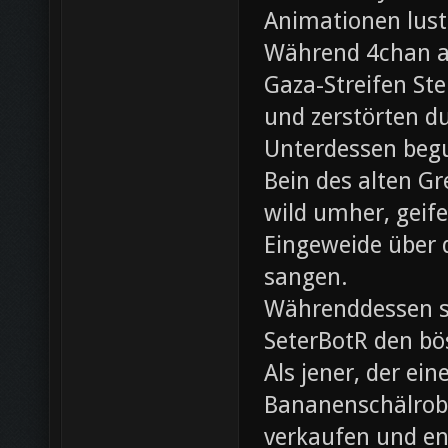
Animationen lust
Während 4chan ak
Gaza-Streifen Ste
und zerstörten du
Unterdessen beg
Bein des alten Gre
wild umher, geif
Eingeweide über d
sangen.
Währenddessen sc
SeterBotR den bö
Als jener, der e
Bananenschälrobo
verkaufen und ent