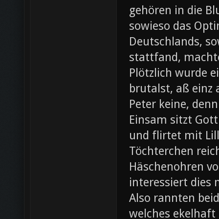
gehören in die B
sowieso das Opti
Deutschlands, so
stattfand, machte
Plötzlich wurde e
brutalst, aß einz
Peter keine, denn
Einsam sitzt Gott
und flirtet mit L
Töchterchen reic
Häschenohren vom
interessiert dies
Also rannten beid
welches ekelhaft