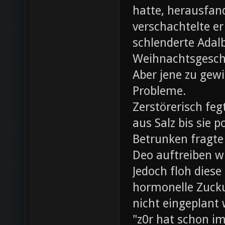
hatte, herausfan
verschachtelte e
schlenderte Adal
Weihnachtsgesch
Aber jene zu gewi
Probleme.
Zerstörerisch fe
aus Salz bis sie 
Betrunken fragte 
Deo auftreiben wü
Jedoch floh diese
hormonelle Zuck
nicht eingeplant
"z0r hat schon i