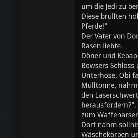
um die Jedi zu be
Diese brüllten hö
Pferde!"
Der Vater von Dor
Rasen liebte.
Döner und Kebap
Bowsers Schloss u
Unterhose. Obi f
Mülltonne, nahm
den Laserschwerte
herausfordern?",
zum Waffenarsen
Dort nahm sollni
Wäschekörben un