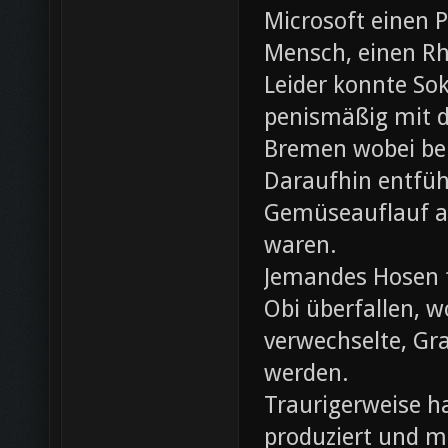
Microsoft einen 
Mensch, einen Rh
Leider konnte Sok
penismäßig mit d
Bremen wobei bei
Daraufhin entfü
Gemüseauflauf au
waren.
Jemandes Hosen f
Obi überfallen, w
verwechselte, Gr
werden.
Traurigerweise ha
produziert und m