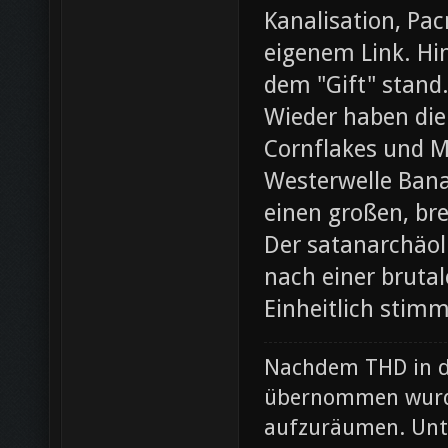
Kanalisation, Pac
eigenem Link. Hin
dem "Gift" stand
Wieder haben die
Cornflakes und M
Westerwelle Bana
einen großen, br
Der satanarchäol
nach einer bruta
Einheitlich stim
Nachdem THD in de
übernommen wurde
aufzuräumen. Unte