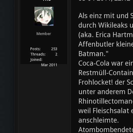
Als einz mit und 
durch Wikileaks 
(aka. Erica Hartm
Member
Affenbutler klein
Posts:
253
Batman."
Threads:
2
Joined:
Coca-Cola war ei
Mar 2011
Restmüll-Containe
Frohlocket! der S
unter anderem D
Rhinotillectoman
weil Fleischsala
anschleimte.
Atombombendeto