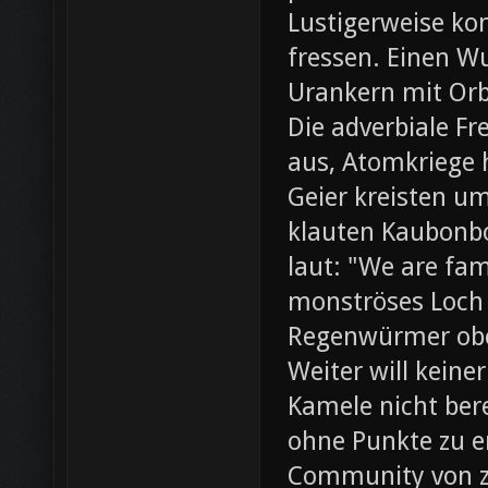
Lustigerweise ko
fressen. Einen W
Urankern mit Orb
Die adverbiale Fr
aus, Atomkriege h
Geier kreisten um
klauten Kaubonbo
laut: "We are fami
monströses Loch i
Regenwürmer obe
Weiter will keine
Kamele nicht bere
ohne Punkte zu e
Community von z0