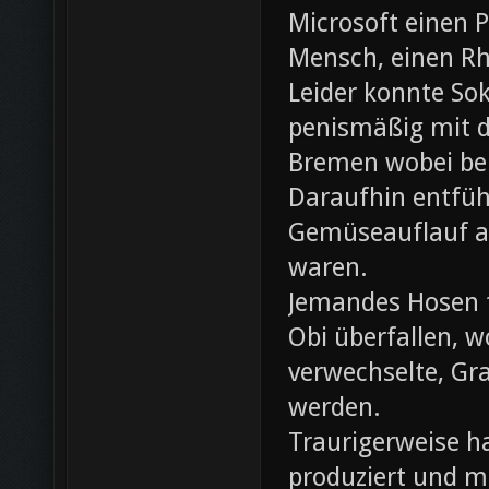
Microsoft einen 
Mensch, einen Rh
Leider konnte Sok
penismäßig mit d
Bremen wobei bei
Daraufhin entfü
Gemüseauflauf au
waren.
Jemandes Hosen f
Obi überfallen, w
verwechselte, Gr
werden.
Traurigerweise ha
produziert und m