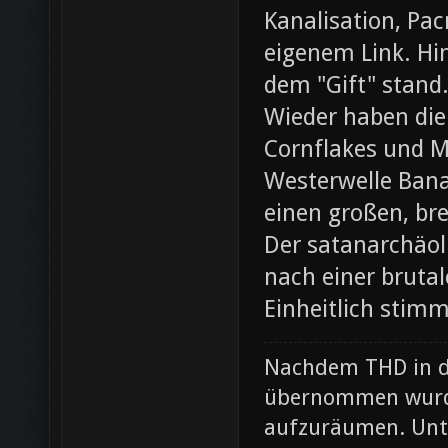
Kanalisation, Pac
eigenem Link. Hin
dem "Gift" stand
Wieder haben die
Cornflakes und M
Westerwelle Bana
einen großen, br
Der satanarchäol
nach einer bruta
Einheitlich stim
Nachdem THD in de
übernommen wurde
aufzuräumen. Unte