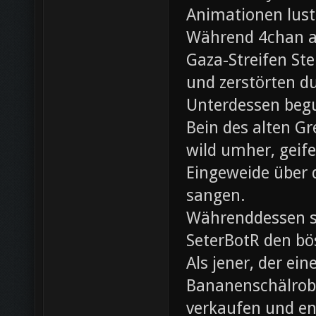
Animationen lust
Während 4chan ak
Gaza-Streifen Ste
und zerstörten du
Unterdessen beg
Bein des alten Gre
wild umher, geif
Eingeweide über d
sangen.
Währenddessen sc
SeterBotR den bö
Als jener, der e
Bananenschälrobo
verkaufen und ent