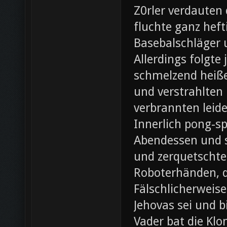
Z0rler verdauten
fluchte ganz heft
Basebalschläger 
Allerdings folgte 
schmelzend heiße
und verstrahlten 
verbrannten leide
Innerlich pong-s
Abendessen und st
und zerquetschte
Roboterhänden, d
Fälschlicherweis
Jehovas sei und b
Vader bat die Klo