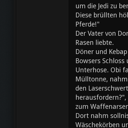
um die Jedi zu be
Diese brüllten hö
Pferde!"
Der Vater von Dor
Rasen liebte.
Döner und Kebap
Bowsers Schloss u
Unterhose. Obi f
Mülltonne, nahm
den Laserschwerte
herausfordern?",
zum Waffenarsen
Dort nahm sollni
Wäschekörben un