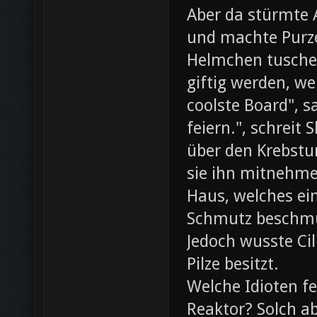
Aber da stürmte 
und machte Purze
Helmchen tusche
giftig werden, we
coolste Board", s
feiern.", schreit
über den Krebst
sie ihn mitnehme
Haus, welches ein
Schmutz beschmut
Jedoch wusste Cil
Pilze besitzt.
Welche Idioten f
Reaktor? Solch ab