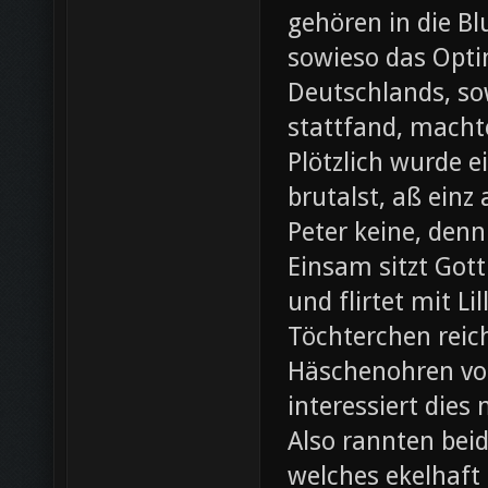
gehören in die B
sowieso das Opti
Deutschlands, so
stattfand, machte
Plötzlich wurde e
brutalst, aß einz
Peter keine, denn
Einsam sitzt Gott
und flirtet mit L
Töchterchen reic
Häschenohren vom
interessiert dies
Also rannten beid
welches ekelhaft