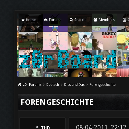
Home
Forums
Search
Members
C
z0r Forums
Deutsch
Dies und Das
Forengeschichte
FORENGESCHICHTE
08-04-2011, 22:12
THD