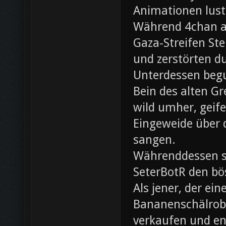
Animationen lust
Während 4chan ak
Gaza-Streifen Ste
und zerstörten du
Unterdessen beg
Bein des alten Gre
wild umher, geif
Eingeweide über d
sangen.
Währenddessen sc
SeterBotR den bö
Als jener, der e
Bananenschälrobo
verkaufen und ent