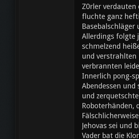
Z0rler verdauten
fluchte ganz heft
Basebalschläger 
Allerdings folgte 
schmelzend heiße
und verstrahlten 
verbrannten leide
Innerlich pong-s
Abendessen und st
und zerquetschte
Roboterhänden, d
Fälschlicherweis
Jehovas sei und b
Vader bat die Klo