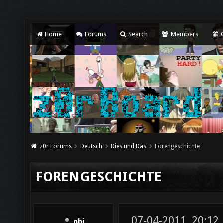
Home
Forums
Search
Members
C
z0r Forums
Deutsch
Dies und Das
Forengeschichte
FORENGESCHICHTE
07-04-2011, 20:12
obi