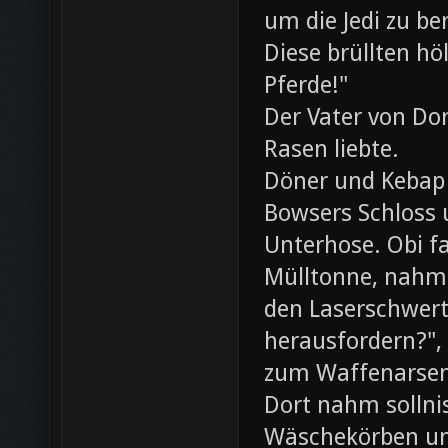
um die Jedi zu be
Diese brüllten hö
Pferde!"
Der Vater von Dor
Rasen liebte.
Döner und Kebap
Bowsers Schloss u
Unterhose. Obi f
Mülltonne, nahm
den Laserschwerte
herausfordern?",
zum Waffenarsen
Dort nahm sollni
Wäschekörben un