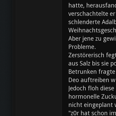
hatte, herausfan
verschachtelte e
schlenderte Adal
Weihnachtsgesch
Aber jene zu gewi
Probleme.
Zerstörerisch fe
aus Salz bis sie 
Betrunken fragte 
Deo auftreiben wü
Jedoch floh diese
hormonelle Zuck
nicht eingeplant
"z0r hat schon i