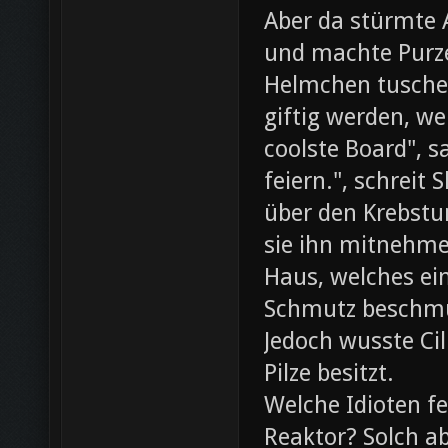
Aber da stürmte 
und machte Purze
Helmchen tusche
giftig werden, we
coolste Board", s
feiern.", schreit
über den Krebst
sie ihn mitnehme
Haus, welches ein
Schmutz beschmut
Jedoch wusste Cil
Pilze besitzt.
Welche Idioten f
Reaktor? Solch ab