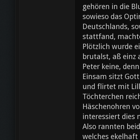
gehören in die B
sowieso das Opti
Deutschlands, so
stattfand, machte
Plötzlich wurde e
brutalst, aß einz
Peter keine, denn
Einsam sitzt Gott
und flirtet mit L
Töchterchen reic
Häschenohren vom
interessiert dies
Also rannten beid
welches ekelhaft