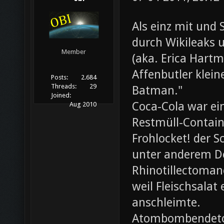
Als einz mit und 
durch Wikileaks 
Member
(aka. Erica Hartm
Affenbutler klein
Posts:
2.684
Threads:
29
Batman."
Joined:
Coca-Cola war ei
Aug 2010
Restmüll-Containe
Frohlocket! der S
unter anderem D
Rhinotillectoman
weil Fleischsala
anschleimte.
Atombombendeto