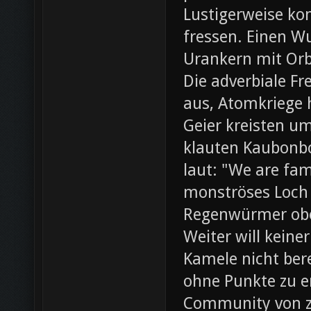
Lustigerweise ko
fressen. Einen W
Urankern mit Orb
Die adverbiale Fr
aus, Atomkriege h
Geier kreisten um
klauten Kaubonbo
laut: "We are fami
monströses Loch i
Regenwürmer obe
Weiter will keine
Kamele nicht bere
ohne Punkte zu e
Community von z0