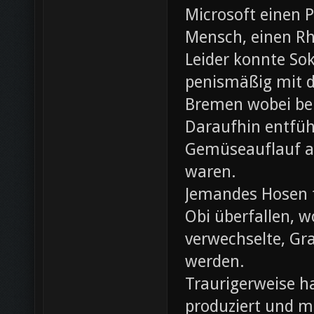
Microsoft einen 
Mensch, einen Rh
Leider konnte Sok
penismäßig mit d
Bremen wobei bei
Daraufhin entfü
Gemüseauflauf au
waren.
Jemandes Hosen f
Obi überfallen, w
verwechselte, Gr
werden.
Traurigerweise ha
produziert und m