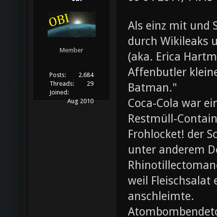
Als einz mit und 
durch Wikileaks 
Member
(aka. Erica Hartm
Affenbutler klein
Posts:
2.684
Threads:
29
Batman."
Joined:
Coca-Cola war ei
Aug 2010
Restmüll-Containe
Frohlocket! der S
unter anderem D
Rhinotillectoman
weil Fleischsala
anschleimte.
Atombombendeto