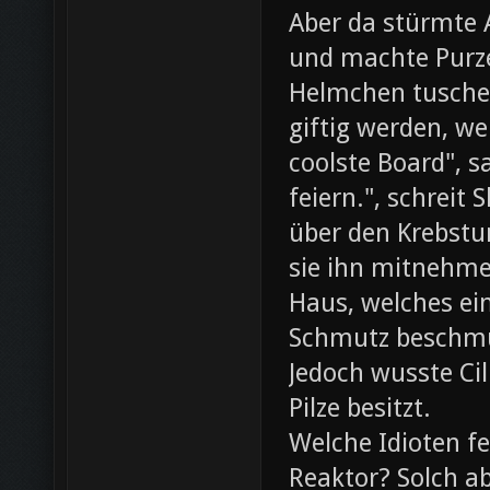
Aber da stürmte 
und machte Purze
Helmchen tusche
giftig werden, we
coolste Board", s
feiern.", schreit
über den Krebst
sie ihn mitnehme
Haus, welches ein
Schmutz beschmut
Jedoch wusste Cil
Pilze besitzt.
Welche Idioten f
Reaktor? Solch ab