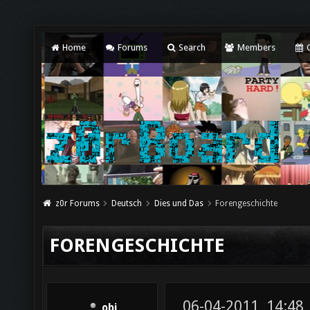
Home
Forums
Search
Members
C
z0r Forums
Deutsch
Dies und Das
Forengeschichte
FORENGESCHICHTE
06-04-2011, 14:48
obi