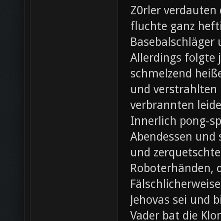
Z0rler verdauten
fluchte ganz heft
Basebalschläger 
Allerdings folgte 
schmelzend heiße
und verstrahlten 
verbrannten leide
Innerlich pong-s
Abendessen und st
und zerquetschte
Roboterhänden, d
Fälschlicherweis
Jehovas sei und b
Vader bat die Klo