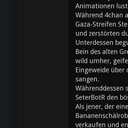
Animationen lust
Während 4chan ak
Gaza-Streifen Ste
und zerstörten du
Unterdessen beg
Bein des alten Gre
wild umher, geif
Eingeweide über d
sangen.
Währenddessen sc
SeterBotR den bö
Als jener, der e
Bananenschälrobo
verkaufen und ent