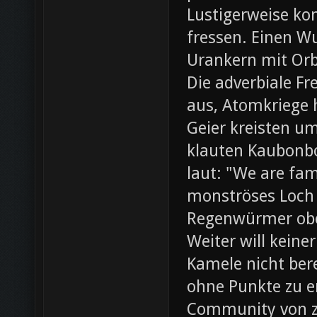
Lustigerweise ko
fressen. Einen W
Urankern mit Orb
Die adverbiale Fr
aus, Atomkriege h
Geier kreisten um
klauten Kaubonbo
laut: "We are fami
monströses Loch i
Regenwürmer obe
Weiter will keine
Kamele nicht bere
ohne Punkte zu e
Community von z0