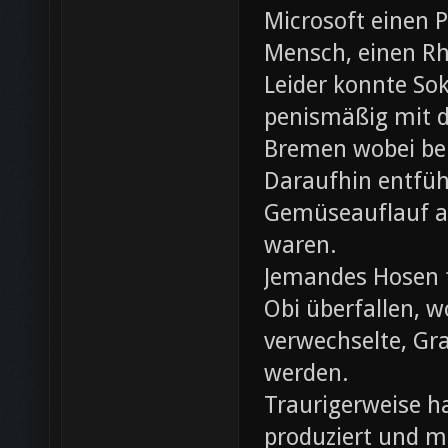
Microsoft einen 
Mensch, einen Rh
Leider konnte Sok
penismäßig mit d
Bremen wobei bei
Daraufhin entfü
Gemüseauflauf au
waren.
Jemandes Hosen f
Obi überfallen, w
verwechselte, Gr
werden.
Traurigerweise ha
produziert und m