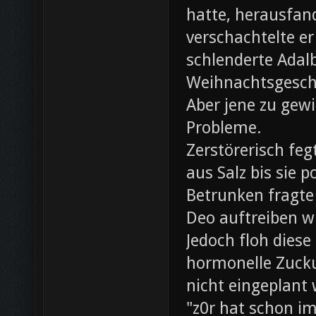
hatte, herausfan
verschachtelte e
schlenderte Adal
Weihnachtsgesch
Aber jene zu gewi
Probleme.
Zerstörerisch fe
aus Salz bis sie 
Betrunken fragte 
Deo auftreiben wü
Jedoch floh diese
hormonelle Zuck
nicht eingeplant
"z0r hat schon i