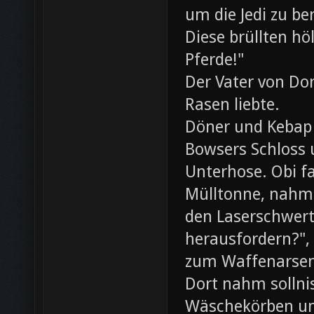
um die Jedi zu be
Diese brüllten hö
Pferde!"
Der Vater von Dor
Rasen liebte.
Döner und Kebap
Bowsers Schloss u
Unterhose. Obi f
Mülltonne, nahm
den Laserschwerte
herausfordern?",
zum Waffenarsen
Dort nahm sollni
Wäschekörben un