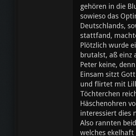
gehören in die B
sowieso das Opti
Deutschlands, so
stattfand, machte
Plötzlich wurde e
brutalst, aß einz
Peter keine, denn
Einsam sitzt Gott
und flirtet mit L
Töchterchen reic
Häschenohren vom
interessiert dies
Also rannten beid
welches ekelhaft