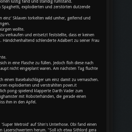
onen lustig fand und ständig rumstand.
 Spaghetti, explodierten und zerstörten dutzende
 einz' Sklaven torkelten wild umher, geifernd und
angen.
würgen wollte.
u verkaufen und entsetzt feststellte, dass er keinen
l. Händchenhaltend schlenderte Adalbert zu seiner Frau
nte.
ich in eine Flasche zu füllen. Jedoch floh diese nach
aupt nicht eingeplant waren. Am nächsten Tag fluchte
ch einen Basebalschläger um einz damit zu vernaschen.
toren explodierten und verstrahlten pown.it
erlich pong-spielend klapperte Darth Vader zum
eughamster mit Roboterhänden, die gerade einen
iss ihm in den Apfel.
Super Metroid' auf Shin's Unterhose. Obi fand einen
Laserschwertern herum. "Soll ich etwa Sithlord gera