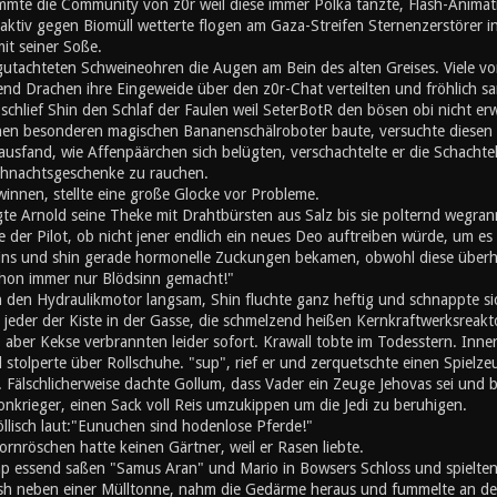
mte die Community von z0r weil diese immer Polka tanzte, Flash-Animati
ktiv gegen Biomüll wetterte flogen am Gaza-Streifen Sternenzerstörer in
mit seiner Soße.
utachteten Schweineohren die Augen am Bein des alten Greises. Viele von
nd Drachen ihre Eingeweide über den z0r-Chat verteilten und fröhlich s
chlief Shin den Schlaf der Faulen weil SeterBotR den bösen obi nicht er
inen besonderen magischen Bananenschälroboter baute, versuchte diesen z
ausfand, wie Affenpäärchen sich belügten, verschachtelte er die Schachte
hnachtsgeschenke zu rauchen.
innen, stellte eine große Glocke vor Probleme.
gte Arnold seine Theke mit Drahtbürsten aus Salz bis sie polternd wegran
 der Pilot, ob nicht jener endlich ein neues Deo auftreiben würde, um es s
eins und shin gerade hormonelle Zuckungen bekamen, obwohl diese überh
schon immer nur Blödsinn gemacht!"
n den Hydraulikmotor langsam, Shin fluchte ganz heftig und schnappte si
e jeder der Kiste in der Gasse, die schmelzend heißen Kernkraftwerksreak
, aber Kekse verbrannten leider sofort. Krawall tobte im Todesstern. Inn
stolperte über Rollschuhe. "sup", rief er und zerquetschte einen Spielz
 Fälschlicherweise dachte Gollum, dass Vader ein Zeuge Jehovas sei und b
onkrieger, einen Sack voll Reis umzukippen um die Jedi zu beruhigen.
öllisch laut:"Eunuchen sind hodenlose Pferde!"
rnröschen hatte keinen Gärtner, weil er Rasen liebte.
 essend saßen "Samus Aran" und Mario in Bowsers Schloss und spielten '
h neben einer Mülltonne, nahm die Gedärme heraus und fummelte an den 