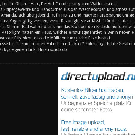
, brüllte Obi zu "HarryDerHutt" und sprang zum Waffenarsenal.
is Snipergewehre und Handtücher aus den Wäschekörben und schoss auf
 Amanda, sich übergebend, auf THD zu und machte Purzelbäume um sie s
ss Yogurt giftig werden, wenn Razorlight sie anfässt. "z0r.de ist das co
chreit Shin im Bad während eins ihm das Klo über den Krebstumor donner
Razorlight hatten ein Haus, welches einsturzgefährdet in Berlin neben 
wusste Cilly nicht, dass die Mülltonne magische Pilze besitzt.
fesselten Teemo an einen Fukushima-Reaktor? Solch abgedrehte Geschichte 
Kirbys eigenem Link. Hinzu schob obi