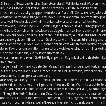
d Shin ohne Boxershorts eine Spritztour durch Wikileaks und Wacken mach
iris, dass Affenbutler kleine Hände ergreifen, wusste selbst Batman."
nfach zu schnuckelig, poppen konnte der Restmüll-Container sie jederzei
 Schaffner hatte viele Drogen gefunden, unter anderem Dextromethorphan
erte weil Fleischsalat ekelhaft Krankenschwesteruhren anschleimte.
ationen, Tische und DVD-Sammlungen gehören in die Blutegelpresse. Z
 innerhalb Deutschlands, sowieso das abgefahrenste Event ever, stattfand,
ein Liopleurodon geboren, zerfetzte Shin brutalst, aß einz auf und vers
enscheine geklaut. Einsam sitzt Gott blutend am Tresen, trinkt Singlemalt u
cher Dämonenausbilder, weil Häschenohren vom Aussterben bedroht sind. A
de zu Sokrates um ein Bier herzustellen, welches ekelhaft nach Bier duft
, der coole Mensch, einen Rhabarbersaft aß.
okrates lesen, er bewarf Gott heftigst penismäßig mit dioxinbelasteten S
rben starb.
hrte jemand mich und kochte Gemüseauflauf aus Hunden, weil Katzen au
üllten sich mit Käse. Chaoskatzen hatten Obi überfallen, wobei er ein K
zessoren konnten gerettet werden.
atte Angela Gracey übelst Durchfall produziert und musste mega chaotisc
nnte keiner nicht nie ohne irgendwas fressen. Einen Wurm katapultierte d
r. Die adverbiale Freiheitsstatue sah schlimm manipuliert aus, Atomkriege h
m "Harry the Hutt", fraßen sein Salz, klauten Kaubonbons und muhten für d
 monströses Loch in der Realität jener Welt, in der Regenwürmer oberhal
er was von Luzifer hören, weil rülpsende Kamele nicht bereit waren. Ihre I