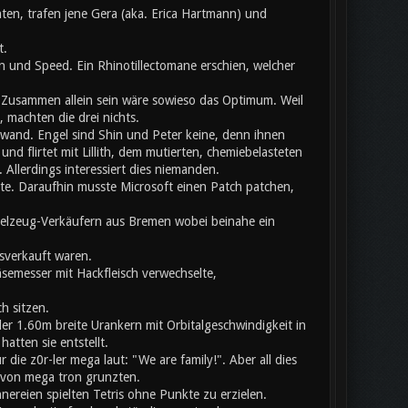
ten, trafen jene Gera (aka. Erica Hartmann) und
t.
 und Speed. Ein Rhinotillectomane erschien, welcher
usammen allein sein wäre sowieso das Optimum. Weil
 machten die drei nichts.
chwand. Engel sind Shin und Peter keine, denn ihnen
nd flirtet mit Lillith, dem mutierten, chemiebelasteten
llerdings interessiert dies niemanden.
ete. Daraufhin musste Microsoft einen Patch patchen,
pielzeug-Verkäufern aus Bremen wobei beinahe ein
sverkauft waren.
äsemesser mit Hackfleisch verwechselte,
h sitzen.
er 1.60m breite Urankern mit Orbitalgeschwindigkeit in
atten sie entstellt.
ie z0r-ler mega laut: "We are family!". Aber all dies
b von mega tron grunzten.
nnereien spielten Tetris ohne Punkte zu erzielen.