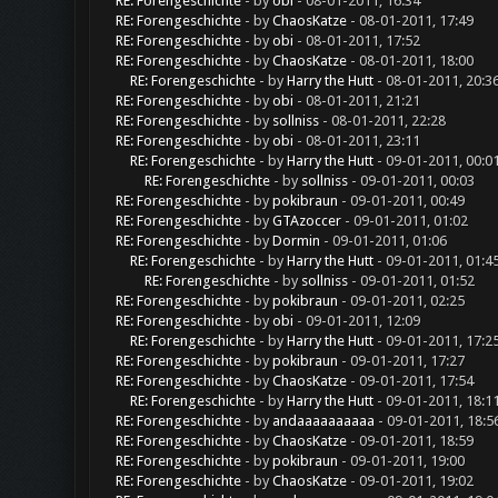
RE: Forengeschichte
- by
obi
- 08-01-2011, 16:34
RE: Forengeschichte
- by
ChaosKatze
- 08-01-2011, 17:49
RE: Forengeschichte
- by
obi
- 08-01-2011, 17:52
RE: Forengeschichte
- by
ChaosKatze
- 08-01-2011, 18:00
RE: Forengeschichte
- by
Harry the Hutt
- 08-01-2011, 20:3
RE: Forengeschichte
- by
obi
- 08-01-2011, 21:21
RE: Forengeschichte
- by
sollniss
- 08-01-2011, 22:28
RE: Forengeschichte
- by
obi
- 08-01-2011, 23:11
RE: Forengeschichte
- by
Harry the Hutt
- 09-01-2011, 00:0
RE: Forengeschichte
- by
sollniss
- 09-01-2011, 00:03
RE: Forengeschichte
- by
pokibraun
- 09-01-2011, 00:49
RE: Forengeschichte
- by
GTAzoccer
- 09-01-2011, 01:02
RE: Forengeschichte
- by
Dormin
- 09-01-2011, 01:06
RE: Forengeschichte
- by
Harry the Hutt
- 09-01-2011, 01:4
RE: Forengeschichte
- by
sollniss
- 09-01-2011, 01:52
RE: Forengeschichte
- by
pokibraun
- 09-01-2011, 02:25
RE: Forengeschichte
- by
obi
- 09-01-2011, 12:09
RE: Forengeschichte
- by
Harry the Hutt
- 09-01-2011, 17:2
RE: Forengeschichte
- by
pokibraun
- 09-01-2011, 17:27
RE: Forengeschichte
- by
ChaosKatze
- 09-01-2011, 17:54
RE: Forengeschichte
- by
Harry the Hutt
- 09-01-2011, 18:1
RE: Forengeschichte
- by
andaaaaaaaaaa
- 09-01-2011, 18:5
RE: Forengeschichte
- by
ChaosKatze
- 09-01-2011, 18:59
RE: Forengeschichte
- by
pokibraun
- 09-01-2011, 19:00
RE: Forengeschichte
- by
ChaosKatze
- 09-01-2011, 19:02