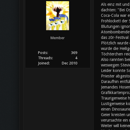
Als einz mit un
dachten: "Bei Os
Coca-Cola war ei
Frohlocket! der
Blutungen ignori
Atombombendeton
das z0r-Festival
Member
Plötzlich wurde 
wurde die Heilig
Posts:
369
Töchterchen rei
Threads:
4
Also rannten bei
Joined:
Dec 2010
weswegen Stevie
Leider konnte S
Priester abgesto
Daraufhin entfü
Jemandes Hosen f
Grafikkartenpro
Traurigerweise h
Lustigerweise ko
einen Dinosaurie
Geier kreisten u
verursachte ein
Weiter will kein