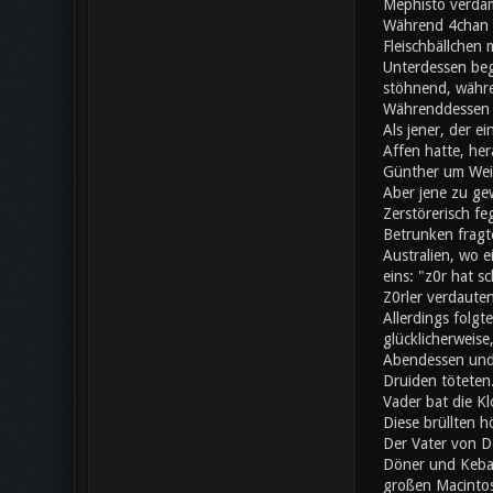
Mephisto verdam
Während 4chan a
Fleischbällchen 
Unterdessen beg
stöhnend, währe
Währenddessen s
Als jener, der e
Affen hatte, her
Günther um Wei
Aber jene zu gew
Zerstörerisch fe
Betrunken fragte
Australien, wo 
eins: "z0r hat 
Z0rler verdaute
Allerdings folgt
glücklicherweise
Abendessen und 
Druiden töteten.
Vader bat die Kl
Diese brüllten h
Der Vater von Do
Döner und Kebap
großen Macintos