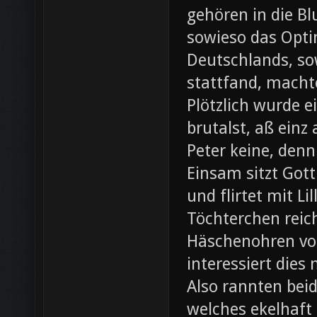
gehören in die B
sowieso das Opti
Deutschlands, so
stattfand, machte
Plötzlich wurde e
brutalst, aß einz
Peter keine, denn
Einsam sitzt Gott
und flirtet mit L
Töchterchen reic
Häschenohren vom
interessiert dies
Also rannten beid
welches ekelhaft