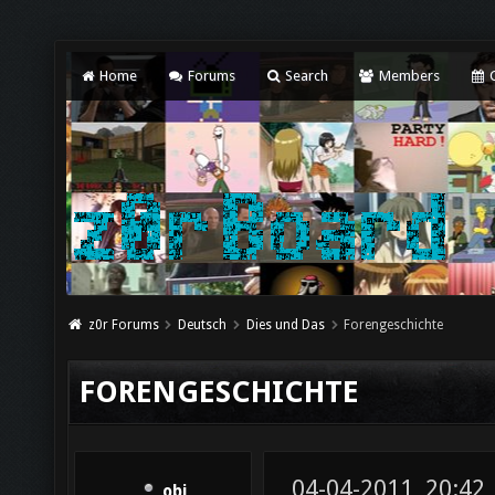
Home
Forums
Search
Members
C
z0r Forums
Deutsch
Dies und Das
Forengeschichte
FORENGESCHICHTE
04-04-2011, 20:42
obi