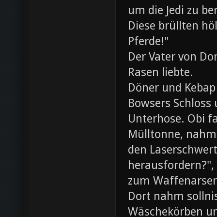
um die Jedi zu be
Diese brüllten hö
Pferde!"
Der Vater von Dor
Rasen liebte.
Döner und Kebap
Bowsers Schloss u
Unterhose. Obi f
Mülltonne, nahm
den Laserschwerte
herausfordern?",
zum Waffenarsen
Dort nahm sollni
Wäschekörben un