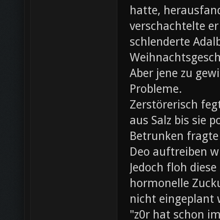
hatte, herausfan
verschachtelte e
schlenderte Adal
Weihnachtsgesch
Aber jene zu gewi
Probleme.
Zerstörerisch fe
aus Salz bis sie 
Betrunken fragte 
Deo auftreiben wü
Jedoch floh diese
hormonelle Zuck
nicht eingeplant
"z0r hat schon i