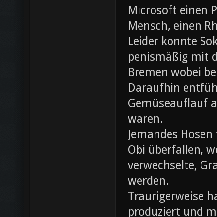
Microsoft einen 
Mensch, einen Rh
Leider konnte Sok
penismäßig mit d
Bremen wobei bei
Daraufhin entfü
Gemüseauflauf au
waren.
Jemandes Hosen f
Obi überfallen, w
verwechselte, Gr
werden.
Traurigerweise ha
produziert und m