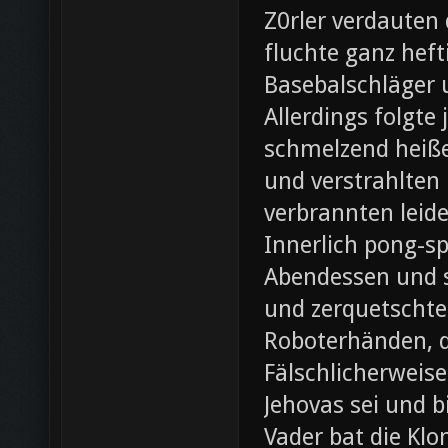
Z0rler verdauten
fluchte ganz heft
Basebalschläger 
Allerdings folgte 
schmelzend heiße
und verstrahlten 
verbrannten leide
Innerlich pong-s
Abendessen und st
und zerquetschte
Roboterhänden, d
Fälschlicherweis
Jehovas sei und b
Vader bat die Klo