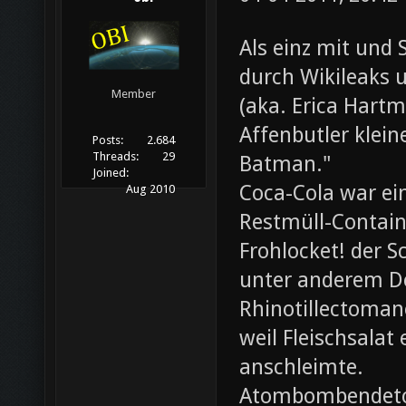
Als einz mit und 
durch Wikileaks 
Member
(aka. Erica Hartm
Affenbutler klein
Posts:
2.684
Threads:
29
Batman."
Joined:
Coca-Cola war ei
Aug 2010
Restmüll-Containe
Frohlocket! der S
unter anderem D
Rhinotillectoman
weil Fleischsala
anschleimte.
Atombombendeto