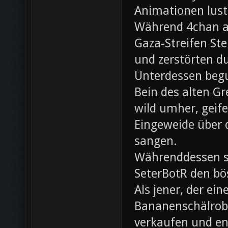
Animationen lust
Während 4chan ak
Gaza-Streifen Ste
und zerstörten du
Unterdessen beg
Bein des alten Gre
wild umher, geif
Eingeweide über d
sangen.
Währenddessen sc
SeterBotR den bö
Als jener, der e
Bananenschälrobo
verkaufen und ent