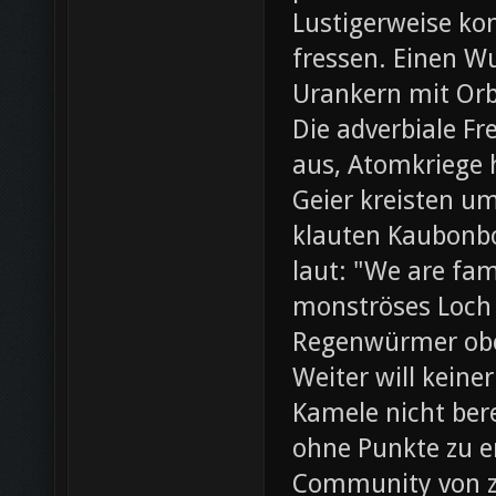
Lustigerweise ko
fressen. Einen W
Urankern mit Orb
Die adverbiale Fr
aus, Atomkriege h
Geier kreisten um
klauten Kaubonbo
laut: "We are fami
monströses Loch i
Regenwürmer obe
Weiter will keine
Kamele nicht bere
ohne Punkte zu e
Community von z0