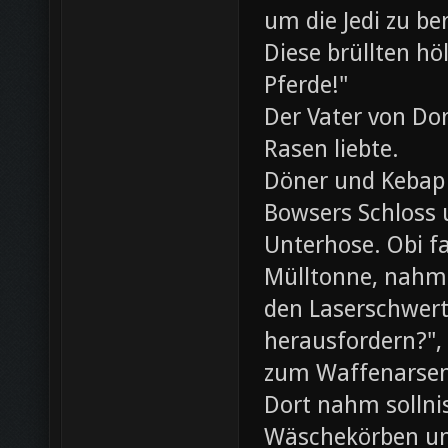
um die Jedi zu be
Diese brüllten hö
Pferde!"
Der Vater von Dor
Rasen liebte.
Döner und Kebap
Bowsers Schloss u
Unterhose. Obi f
Mülltonne, nahm
den Laserschwerte
herausfordern?",
zum Waffenarsen
Dort nahm sollni
Wäschekörben un