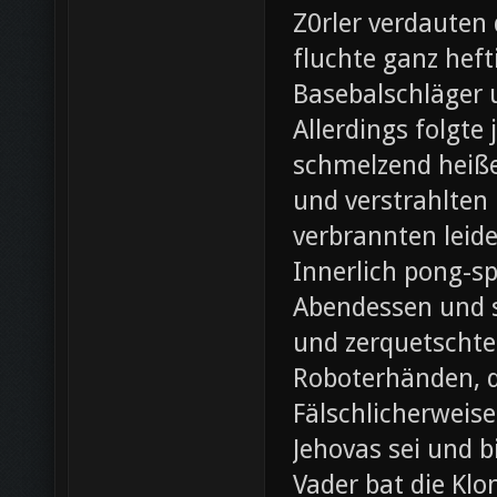
Z0rler verdauten
fluchte ganz heft
Basebalschläger 
Allerdings folgte 
schmelzend heiße
und verstrahlten 
verbrannten leide
Innerlich pong-s
Abendessen und st
und zerquetschte
Roboterhänden, d
Fälschlicherweis
Jehovas sei und b
Vader bat die Klo