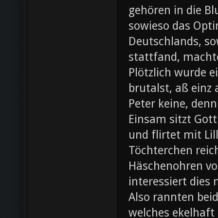
gehören in die B
sowieso das Opti
Deutschlands, so
stattfand, machte
Plötzlich wurde e
brutalst, aß einz
Peter keine, denn
Einsam sitzt Gott
und flirtet mit L
Töchterchen reic
Häschenohren vom
interessiert dies
Also rannten beid
welches ekelhaft