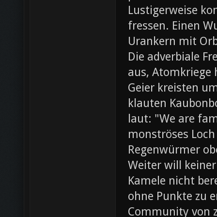
Lustigerweise ko
fressen. Einen W
Urankern mit Orb
Die adverbiale Fr
aus, Atomkriege h
Geier kreisten um
klauten Kaubonbo
laut: "We are fami
monströses Loch i
Regenwürmer obe
Weiter will keine
Kamele nicht bere
ohne Punkte zu e
Community von z0