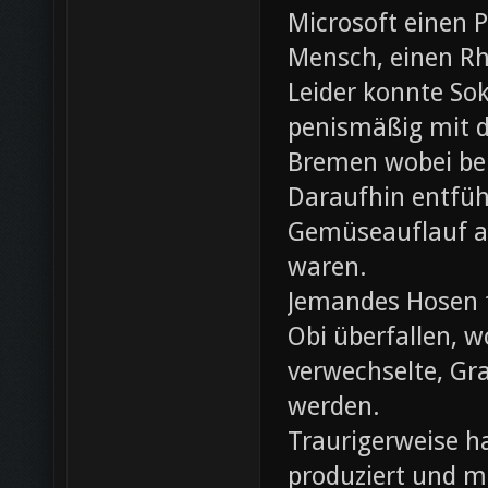
Microsoft einen 
Mensch, einen Rh
Leider konnte Sok
penismäßig mit d
Bremen wobei bei
Daraufhin entfü
Gemüseauflauf au
waren.
Jemandes Hosen f
Obi überfallen, w
verwechselte, Gr
werden.
Traurigerweise ha
produziert und m