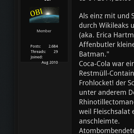
Als einz mit und 
durch Wikileaks 
Member
(aka. Erica Hartm
Affenbutler klein
Posts:
2.684
Threads:
29
Batman."
Joined:
Coca-Cola war ei
Aug 2010
Restmüll-Containe
Frohlocket! der S
unter anderem D
Rhinotillectoman
weil Fleischsala
anschleimte.
Atombombendeto