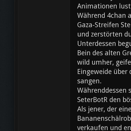
Animationen lust
Während 4chan ak
Gaza-Streifen Ste
und zerstörten du
Unterdessen beg
Bein des alten Gre
wild umher, geif
Eingeweide über d
sangen.
Währenddessen sc
SeterBotR den bö
Als jener, der e
Bananenschälrobo
verkaufen und ent