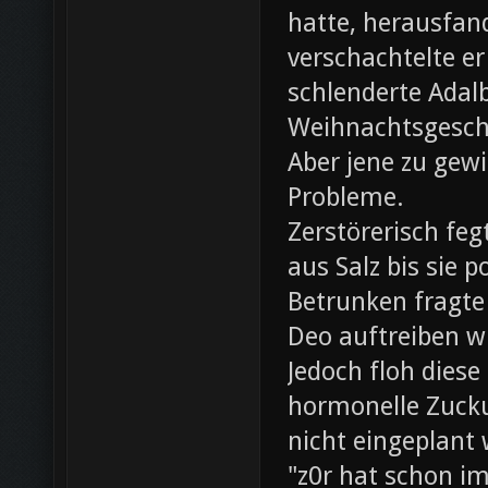
hatte, herausfan
verschachtelte e
schlenderte Adal
Weihnachtsgesch
Aber jene zu gewi
Probleme.
Zerstörerisch fe
aus Salz bis sie 
Betrunken fragte 
Deo auftreiben wü
Jedoch floh diese
hormonelle Zuck
nicht eingeplant
"z0r hat schon i