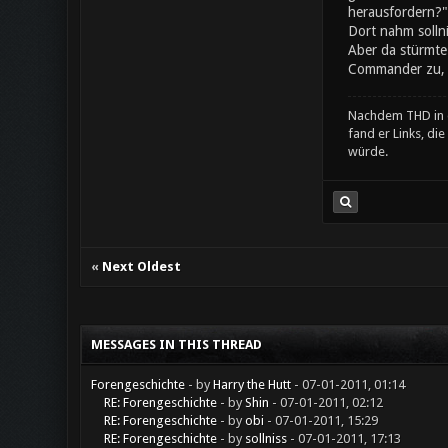
herausfordern?"
Dort nahm solln
Aber da stürmte
Commander zu, d
Nachdem THD in d
fand er Links, di
würde.
«
Next Oldest
MESSAGES IN THIS THREAD
Forengeschichte
- by
Harry the Hutt
- 07-01-2011, 01:14
RE: Forengeschichte
- by
Shin
- 07-01-2011, 02:12
RE: Forengeschichte
- by
obi
- 07-01-2011, 15:29
RE: Forengeschichte
- by
sollniss
- 07-01-2011, 17:13