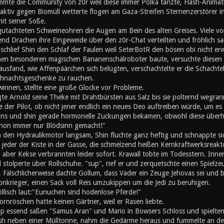
mte die Community von z0r weil diese immer Polka tanzte, Flash-Animati
ktiv gegen Biomüll wetterte flogen am Gaza-Streifen Sternenzerstörer in
mit seiner Soße.
utachteten Schweineohren die Augen am Bein des alten Greises. Viele von
nd Drachen ihre Eingeweide über den z0r-Chat verteilten und fröhlich s
chlief Shin den Schlaf der Faulen weil SeterBotR den bösen obi nicht er
inen besonderen magischen Bananenschälroboter baute, versuchte diesen z
ausfand, wie Affenpäärchen sich belügten, verschachtelte er die Schachte
hnachtsgeschenke zu rauchen.
innen, stellte eine große Glocke vor Probleme.
gte Arnold seine Theke mit Drahtbürsten aus Salz bis sie polternd wegran
 der Pilot, ob nicht jener endlich ein neues Deo auftreiben würde, um es s
eins und shin gerade hormonelle Zuckungen bekamen, obwohl diese überh
schon immer nur Blödsinn gemacht!"
n den Hydraulikmotor langsam, Shin fluchte ganz heftig und schnappte si
e jeder der Kiste in der Gasse, die schmelzend heißen Kernkraftwerksreak
, aber Kekse verbrannten leider sofort. Krawall tobte im Todesstern. Inn
stolperte über Rollschuhe. "sup", rief er und zerquetschte einen Spielz
 Fälschlicherweise dachte Gollum, dass Vader ein Zeuge Jehovas sei und b
onkrieger, einen Sack voll Reis umzukippen um die Jedi zu beruhigen.
öllisch laut:"Eunuchen sind hodenlose Pferde!"
rnröschen hatte keinen Gärtner, weil er Rasen liebte.
 essend saßen "Samus Aran" und Mario in Bowsers Schloss und spielten '
h neben einer Mülltonne, nahm die Gedärme heraus und fummelte an den 