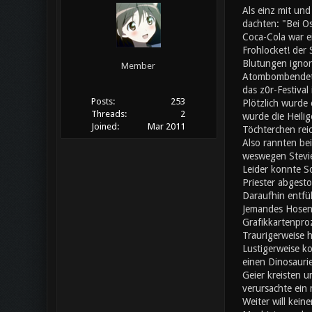
Als einz mit un
dachten: "Bei Os
Coca-Cola war ei
Frohlocket! der
Blutungen ignori
Member
Atombombendeton
das z0r-Festival
Posts:
253
Plötzlich wurde 
Threads:
2
wurde die Heilig
Joined:
Mar 2011
Töchterchen rei
Also rannten bei
weswegen Stevie
Leider konnte S
Priester abgesto
Daraufhin entfü
Jemandes Hosen f
Grafikkartenpro
Traurigerweise h
Lustigerweise ko
einen Dinosaurie
Geier kreisten u
verursachte ein
Weiter will kein