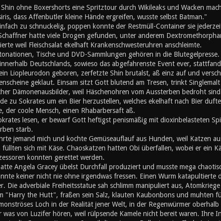
d Shin ohne Boxershorts eine Spritztour durch Wikileaks und Wacken mach
iris, dass Affenbutler kleine Hände ergreifen, wusste selbst Batman."
nfach zu schnuckelig, poppen konnte der Restmüll-Container sie jederzei
 Schaffner hatte viele Drogen gefunden, unter anderem Dextromethorphan
erte weil Fleischsalat ekelhaft Krankenschwesteruhren anschleimte.
ationen, Tische und DVD-Sammlungen gehören in die Blutegelpresse. Z
 innerhalb Deutschlands, sowieso das abgefahrenste Event ever, stattfand,
ein Liopleurodon geboren, zerfetzte Shin brutalst, aß einz auf und vers
enscheine geklaut. Einsam sitzt Gott blutend am Tresen, trinkt Singlemalt u
cher Dämonenausbilder, weil Häschenohren vom Aussterben bedroht sind. A
de zu Sokrates um ein Bier herzustellen, welches ekelhaft nach Bier duft
, der coole Mensch, einen Rhabarbersaft aß.
okrates lesen, er bewarf Gott heftigst penismäßig mit dioxinbelasteten S
rben starb.
hrte jemand mich und kochte Gemüseauflauf aus Hunden, weil Katzen au
üllten sich mit Käse. Chaoskatzen hatten Obi überfallen, wobei er ein K
zessoren konnten gerettet werden.
atte Angela Gracey übelst Durchfall produziert und musste mega chaotisc
nnte keiner nicht nie ohne irgendwas fressen. Einen Wurm katapultierte d
r. Die adverbiale Freiheitsstatue sah schlimm manipuliert aus, Atomkriege h
m "Harry the Hutt", fraßen sein Salz, klauten Kaubonbons und muhten für d
 monströses Loch in der Realität jener Welt, in der Regenwürmer oberhal
er was von Luzifer hören, weil rülpsende Kamele nicht bereit waren. Ihre I