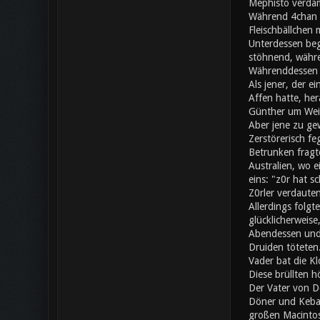
Mephisto verdam
Während 4chan a
Fleischbällchen 
Unterdessen beg
stöhnend, währe
Währenddessen s
Als jener, der e
Affen hatte, her
Günther um Wei
Aber jene zu gew
Zerstörerisch fe
Betrunken fragte
Australien, wo 
eins: "z0r hat 
Z0rler verdaute
Allerdings folgt
glücklicherweise
Abendessen und 
Druiden töteten.
Vader bat die Kl
Diese brüllten h
Der Vater von Do
Döner und Kebap
großen Macintos