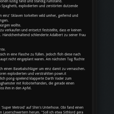
onen lustig fand und ständig rumstand.
 Spaghetti, explodierten und zerstörten dutzende
 einz' Sklaven torkelten wild umher, geifernd und
angen.
würgen wollte.
u verkaufen und entsetzt feststellte, dass er keinen
l. Händchenhaltend schlenderte Adalbert zu seiner Frau
nte.
ich in eine Flasche zu füllen. Jedoch floh diese nach
aupt nicht eingeplant waren. Am nächsten Tag fluchte
ch einen Basebalschläger um einz damit zu vernaschen.
toren explodierten und verstrahlten pown.it
erlich pong-spielend klapperte Darth Vader zum
eughamster mit Roboterhänden, die gerade einen
iss ihm in den Apfel.
Super Metroid' auf Shin's Unterhose. Obi fand einen
Laserschwertern herum. "Soll ich etwa Sithlord gera