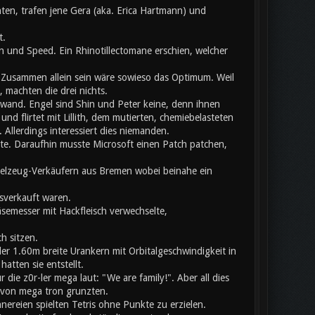
ten, trafen jene Gera (aka. Erica Hartmann) und
t.
 und Speed. Ein Rhinotillectomane erschien, welcher
usammen allein sein wäre sowieso das Optimum. Weil
 machten die drei nichts.
chwand. Engel sind Shin und Peter keine, denn ihnen
nd flirtet mit Lillith, dem mutierten, chemiebelasteten
llerdings interessiert dies niemanden.
ete. Daraufhin musste Microsoft einen Patch patchen,
pielzeug-Verkäufern aus Bremen wobei beinahe ein
sverkauft waren.
äsemesser mit Hackfleisch verwechselte,
h sitzen.
er 1.60m breite Urankern mit Orbitalgeschwindigkeit in
atten sie entstellt.
ie z0r-ler mega laut: "We are family!". Aber all dies
b von mega tron grunzten.
nnereien spielten Tetris ohne Punkte zu erzielen.