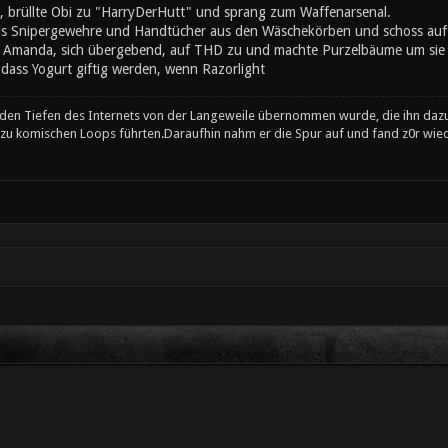
, brüllte Obi zu "HarryDerHutt" und sprang zum Waffenarsenal.
is Snipergewehre und Handtücher aus den Wäschekörben und schoss auf
 Amanda, sich übergebend, auf THD zu und machte Purzelbäume um sie s
ass Yogurt giftig werden, wenn Razorlight
en Tiefen des Internets von der Langeweile übernommen wurde, die ihn daz
e zu komischen Loops führten.Daraufhin nahm er die Spur auf und fand z0r wied