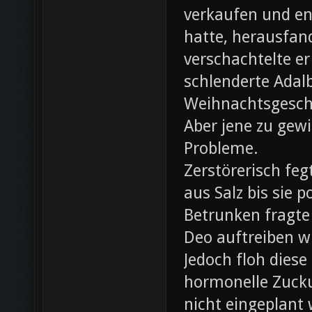
verkaufen und ent
hatte, herausfan
verschachtelte e
schlenderte Adal
Weihnachtsgesch
Aber jene zu gewi
Probleme.
Zerstörerisch fe
aus Salz bis sie 
Betrunken fragte 
Deo auftreiben wü
Jedoch floh diese
hormonelle Zuck
nicht eingeplant