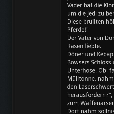
Vader bat die Klo
um die Jedi zu be
Diese brüllten hö
Pferde!"
Der Vater von Dor
Rasen liebte.
Döner und Kebap
Bowsers Schloss u
Unterhose. Obi f
Mülltonne, nahm
den Laserschwerte
herausfordern?",
zum Waffenarsen
Dort nahm sollni