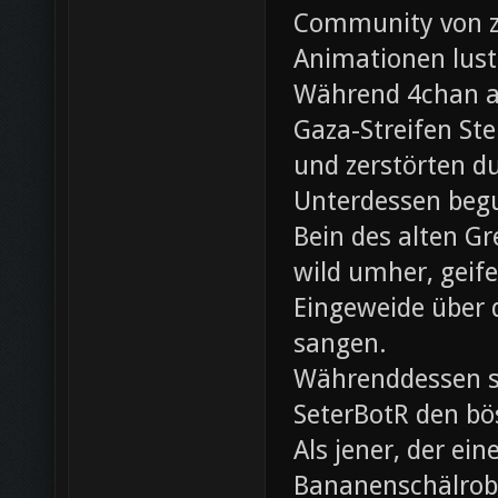
Community von z0
Animationen lust
Während 4chan ak
Gaza-Streifen Ste
und zerstörten du
Unterdessen beg
Bein des alten Gre
wild umher, geif
Eingeweide über d
sangen.
Währenddessen sc
SeterBotR den bö
Als jener, der e
Bananenschälrobo