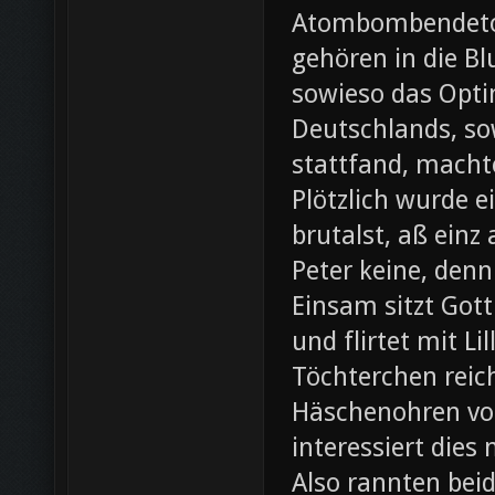
Atombombendeto
gehören in die B
sowieso das Opti
Deutschlands, so
stattfand, machte
Plötzlich wurde e
brutalst, aß einz
Peter keine, denn
Einsam sitzt Gott
und flirtet mit L
Töchterchen reic
Häschenohren vom
interessiert dies
Also rannten beid