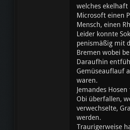
welches ekelhaft
Microsoft einen 
Mensch, einen Rh
Leider konnte Sok
penismäßig mit d
Bremen wobei bei
Daraufhin entfü
Gemüseauflauf au
waren.
Jemandes Hosen f
Obi überfallen, w
verwechselte, Gr
werden.
Traurigerweise ha