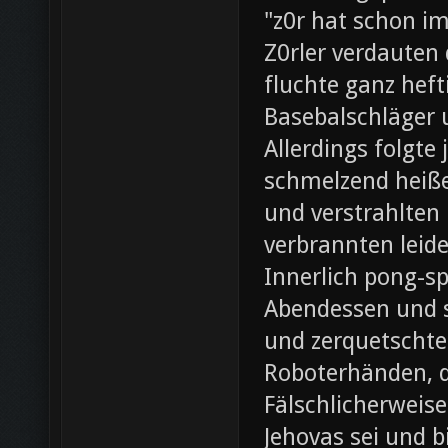
"z0r hat schon i
Z0rler verdauten
fluchte ganz heft
Basebalschläger 
Allerdings folgte 
schmelzend heiße
und verstrahlten 
verbrannten leide
Innerlich pong-s
Abendessen und st
und zerquetschte
Roboterhänden, d
Fälschlicherweis
Jehovas sei und b