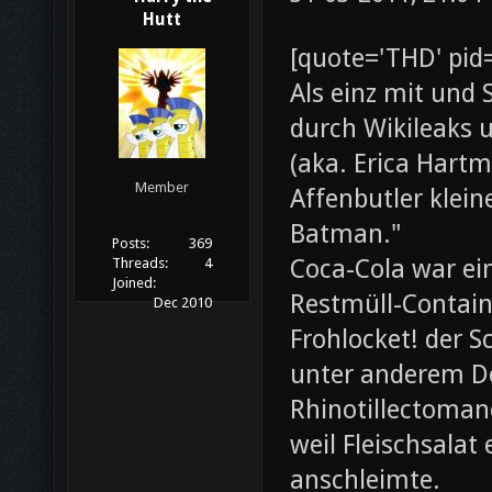
Hutt
[quote='THD' pid
Als einz mit und 
durch Wikileaks 
(aka. Erica Hartm
Member
Affenbutler klein
Batman."
Posts:
369
Coca-Cola war ei
Threads:
4
Joined:
Restmüll-Containe
Dec 2010
Frohlocket! der S
unter anderem D
Rhinotillectoman
weil Fleischsala
anschleimte.