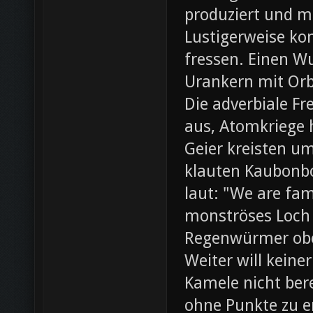
produziert und m
Lustigerweise ko
fressen. Einen W
Urankern mit Orb
Die adverbiale Fr
aus, Atomkriege h
Geier kreisten um
klauten Kaubonbo
laut: "We are fami
monströses Loch i
Regenwürmer obe
Weiter will keine
Kamele nicht bere
ohne Punkte zu e