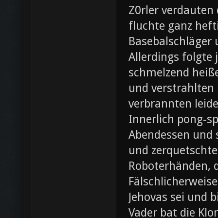
Z0rler verdauten
fluchte ganz heft
Basebalschläger 
Allerdings folgte 
schmelzend heiße
und verstrahlten 
verbrannten leide
Innerlich pong-s
Abendessen und st
und zerquetschte
Roboterhänden, d
Fälschlicherweis
Jehovas sei und b
Vader bat die Klo