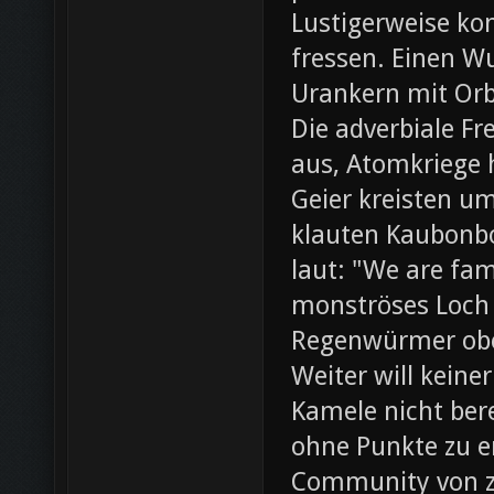
Lustigerweise ko
fressen. Einen W
Urankern mit Orb
Die adverbiale Fr
aus, Atomkriege h
Geier kreisten um
klauten Kaubonbo
laut: "We are fami
monströses Loch i
Regenwürmer obe
Weiter will keine
Kamele nicht bere
ohne Punkte zu e
Community von z0