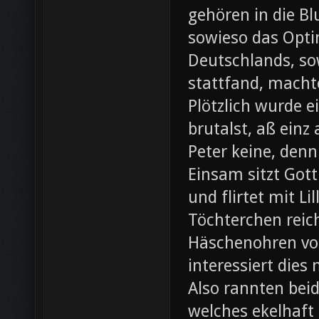
gehören in die B
sowieso das Opti
Deutschlands, so
stattfand, machte
Plötzlich wurde e
brutalst, aß einz
Peter keine, denn
Einsam sitzt Gott
und flirtet mit L
Töchterchen reic
Häschenohren vom
interessiert dies
Also rannten beid
welches ekelhaft