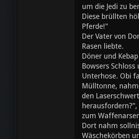
um die Jedi zu be
Diese brüllten hö
Pferde!"
Der Vater von Dor
Rasen liebte.
Döner und Kebap
Bowsers Schloss u
Unterhose. Obi f
Mülltonne, nahm
den Laserschwerte
herausfordern?",
zum Waffenarsen
Dort nahm sollni
Wäschekörben un