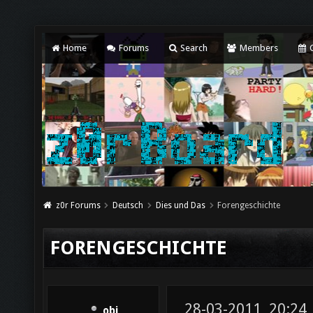
Home
Forums
Search
Members
C
z0r Forums
Deutsch
Dies und Das
Forengeschichte
FORENGESCHICHTE
28-03-2011, 20:24
obi