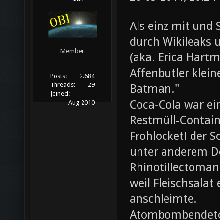
Als einz mit und 
durch Wikileaks 
Member
(aka. Erica Hartm
Affenbutler klein
Posts:
2.684
Threads:
29
Batman."
Joined:
Coca-Cola war ei
Aug 2010
Restmüll-Containe
Frohlocket! der S
unter anderem D
Rhinotillectoman
weil Fleischsala
anschleimte.
Atombombendeto