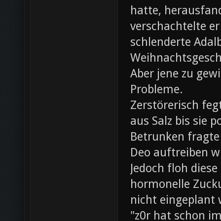
hatte, herausfan
verschachtelte e
schlenderte Adal
Weihnachtsgesch
Aber jene zu gewi
Probleme.
Zerstörerisch fe
aus Salz bis sie 
Betrunken fragte 
Deo auftreiben wü
Jedoch floh diese
hormonelle Zuck
nicht eingeplant
"z0r hat schon i