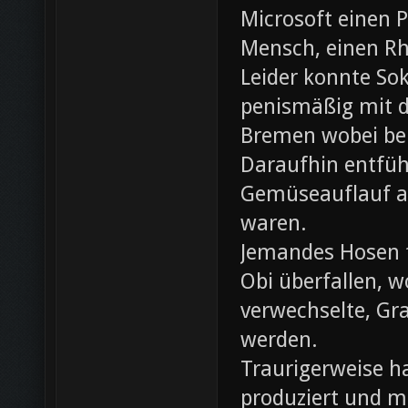
Microsoft einen 
Mensch, einen Rh
Leider konnte Sok
penismäßig mit d
Bremen wobei bei
Daraufhin entfü
Gemüseauflauf au
waren.
Jemandes Hosen f
Obi überfallen, w
verwechselte, Gr
werden.
Traurigerweise ha
produziert und m