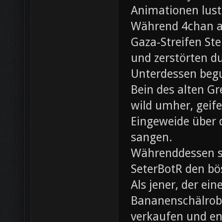
Animationen lust
Während 4chan ak
Gaza-Streifen Ste
und zerstörten du
Unterdessen beg
Bein des alten Gre
wild umher, geif
Eingeweide über d
sangen.
Währenddessen sc
SeterBotR den bö
Als jener, der e
Bananenschälrobo
verkaufen und ent