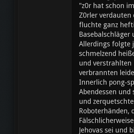
"z0r hat schon i
Z0rler verdauten
fluchte ganz heft
Basebalschläger 
Allerdings folgte 
schmelzend heiße
und verstrahlten 
verbrannten leide
Innerlich pong-s
Abendessen und st
und zerquetschte
Roboterhänden, d
Fälschlicherweis
Jehovas sei und b