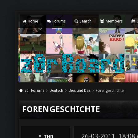
Home
Forums
Search
Members
C
z0r Forums
Deutsch
Dies und Das
Forengeschichte
FORENGESCHICHTE
26-03-2011, 18:08
THD