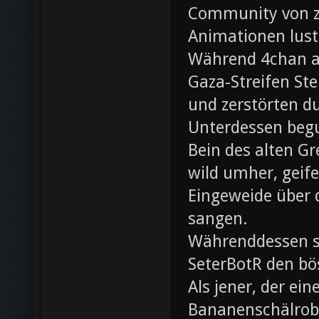
Community von z0
Animationen lust
Während 4chan ak
Gaza-Streifen Ste
und zerstörten du
Unterdessen beg
Bein des alten Gre
wild umher, geif
Eingeweide über d
sangen.
Währenddessen sc
SeterBotR den bö
Als jener, der e
Bananenschälrobo