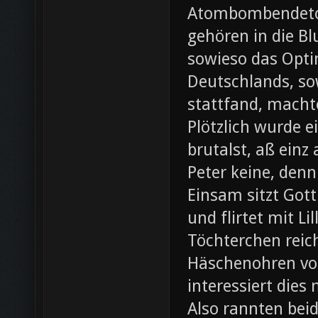
Atombombendeto
gehören in die B
sowieso das Opti
Deutschlands, so
stattfand, machte
Plötzlich wurde e
brutalst, aß einz
Peter keine, denn
Einsam sitzt Gott
und flirtet mit L
Töchterchen reic
Häschenohren vom
interessiert dies
Also rannten beid