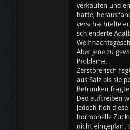
verkaufen und ent
hatte, herausfan
verschachtelte e
schlenderte Adal
Weihnachtsgesch
Aber jene zu gewi
Probleme.
Zerstörerisch fe
aus Salz bis sie 
Betrunken fragte 
Deo auftreiben wü
Jedoch floh diese
hormonelle Zuck
nicht eingeplant