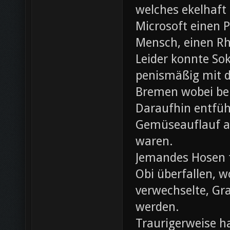
welches ekelhaft
Microsoft einen 
Mensch, einen Rh
Leider konnte Sok
penismäßig mit d
Bremen wobei bei
Daraufhin entfü
Gemüseauflauf au
waren.
Jemandes Hosen f
Obi überfallen, w
verwechselte, Gr
werden.
Traurigerweise ha