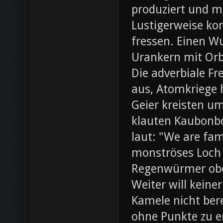
produziert und m
Lustigerweise ko
fressen. Einen W
Urankern mit Orb
Die adverbiale Fr
aus, Atomkriege h
Geier kreisten um
klauten Kaubonbo
laut: "We are fami
monströses Loch i
Regenwürmer obe
Weiter will keine
Kamele nicht bere
ohne Punkte zu e