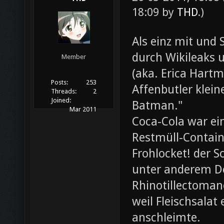
18:09 by
THD
.)
Als einz mit und 
durch Wikileaks 
Member
(aka. Erica Hartm
Posts:
253
Affenbutler klein
Threads:
2
Joined:
Batman."
Mar 2011
Coca-Cola war ei
Restmüll-Containe
Frohlocket! der S
unter anderem D
Rhinotillectoman
weil Fleischsala
anschleimte.