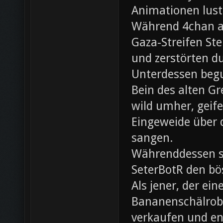
Animationen lust
Während 4chan ak
Gaza-Streifen Ste
und zerstörten du
Unterdessen beg
Bein des alten Gre
wild umher, geif
Eingeweide über d
sangen.
Währenddessen sc
SeterBotR den bö
Als jener, der e
Bananenschälrobo
verkaufen und ent