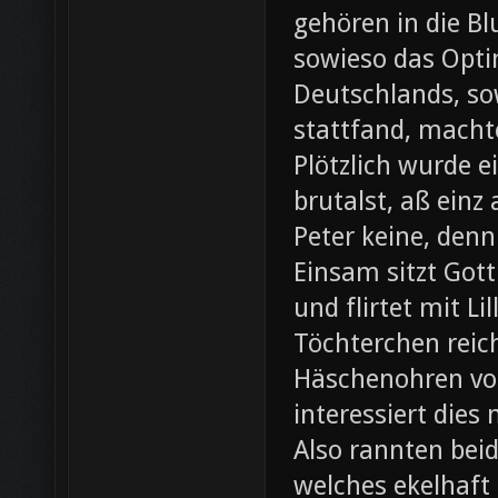
gehören in die B
sowieso das Opti
Deutschlands, so
stattfand, machte
Plötzlich wurde e
brutalst, aß einz
Peter keine, denn
Einsam sitzt Gott
und flirtet mit L
Töchterchen reic
Häschenohren vom
interessiert dies
Also rannten beid
welches ekelhaft