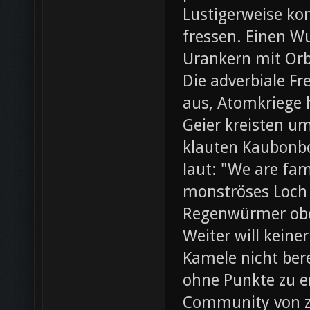
Lustigerweise ko
fressen. Einen W
Urankern mit Orb
Die adverbiale Fr
aus, Atomkriege h
Geier kreisten um
klauten Kaubonbo
laut: "We are fami
monströses Loch i
Regenwürmer obe
Weiter will keine
Kamele nicht bere
ohne Punkte zu e
Community von z0