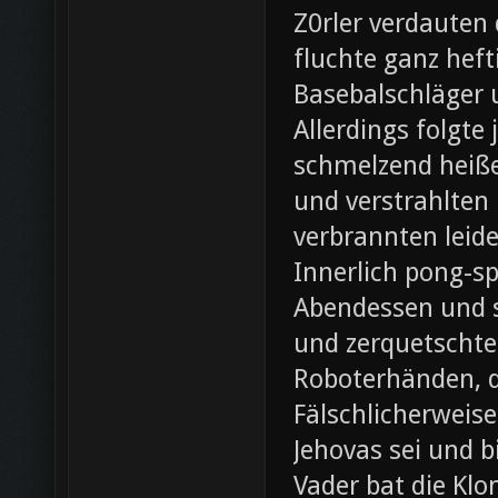
Z0rler verdauten
fluchte ganz heft
Basebalschläger 
Allerdings folgte 
schmelzend heiße
und verstrahlten 
verbrannten leide
Innerlich pong-s
Abendessen und st
und zerquetschte
Roboterhänden, d
Fälschlicherweis
Jehovas sei und b
Vader bat die Klo