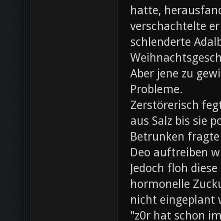
hatte, herausfan
verschachtelte e
schlenderte Adal
Weihnachtsgesch
Aber jene zu gewi
Probleme.
Zerstörerisch fe
aus Salz bis sie 
Betrunken fragte 
Deo auftreiben wü
Jedoch floh diese
hormonelle Zuck
nicht eingeplant
"z0r hat schon i