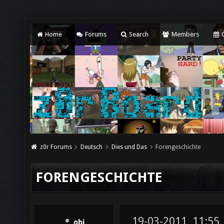
Home
Forums
Search
Members
C
z0r Forums
Deutsch
Dies und Das
Forengeschichte
FORENGESCHICHTE
19-03-2011, 11:55
obi