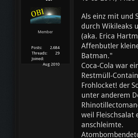
Als einz mit und 
durch Wikileaks 
Member
(aka. Erica Hartm
Affenbutler klein
Posts:
2.684
Threads:
29
Batman."
Joined:
Coca-Cola war ei
Aug 2010
Restmüll-Containe
Frohlocket! der S
unter anderem D
Rhinotillectoman
weil Fleischsala
anschleimte.
Atombombendeto