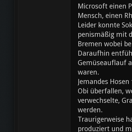
Microsoft einen 
Mensch, einen Rh
Leider konnte Sok
penismäßig mit d
Bremen wobei bei
Daraufhin entfü
Gemüseauflauf au
waren.
Jemandes Hosen f
Obi überfallen, w
verwechselte, Gr
werden.
Traurigerweise ha
produziert und m