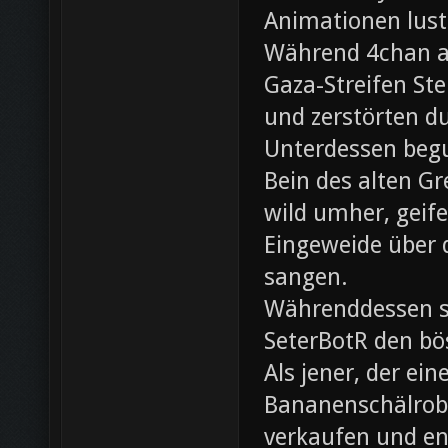
Animationen lust
Während 4chan ak
Gaza-Streifen Ste
und zerstörten du
Unterdessen beg
Bein des alten Gre
wild umher, geif
Eingeweide über d
sangen.
Währenddessen sc
SeterBotR den bö
Als jener, der e
Bananenschälrobo
verkaufen und ent