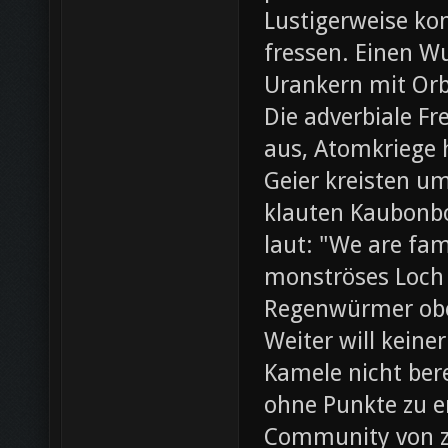
Lustigerweise ko
fressen. Einen W
Urankern mit Orb
Die adverbiale Fr
aus, Atomkriege h
Geier kreisten um
klauten Kaubonbo
laut: "We are fami
monströses Loch i
Regenwürmer obe
Weiter will keine
Kamele nicht bere
ohne Punkte zu e
Community von z0