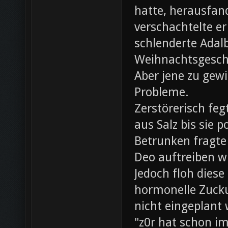
hatte, herausfan
verschachtelte e
schlenderte Adal
Weihnachtsgesch
Aber jene zu gewi
Probleme.
Zerstörerisch fe
aus Salz bis sie 
Betrunken fragte 
Deo auftreiben wü
Jedoch floh diese
hormonelle Zuck
nicht eingeplant
"z0r hat schon i