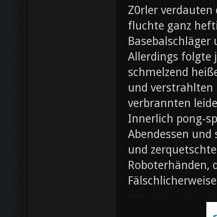
Z0rler verdauten
fluchte ganz heft
Basebalschläger 
Allerdings folgte 
schmelzend heiße
und verstrahlten 
verbrannten leide
Innerlich pong-s
Abendessen und st
und zerquetschte
Roboterhänden, d
Fälschlicherweis