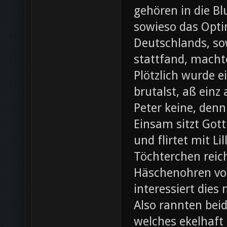
gehören in die B
sowieso das Opti
Deutschlands, so
stattfand, machte
Plötzlich wurde e
brutalst, aß einz
Peter keine, denn
Einsam sitzt Gott
und flirtet mit L
Töchterchen reic
Häschenohren vom
interessiert dies
Also rannten beid
welches ekelhaft