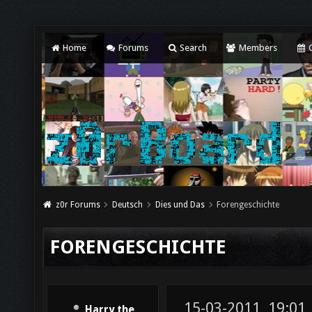
Home
Forums
Search
Members
C
z0r Forums
Deutsch
Dies und Das
Forengeschichte
FORENGESCHICHTE
15-03-2011, 19:01
Harry the