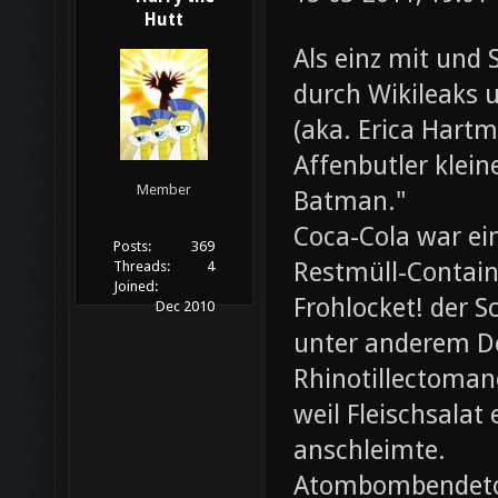
Hutt
Als einz mit und 
durch Wikileaks 
(aka. Erica Hartm
Affenbutler klein
Member
Batman."
Coca-Cola war ei
Posts:
369
Restmüll-Containe
Threads:
4
Joined:
Frohlocket! der S
Dec 2010
unter anderem D
Rhinotillectoman
weil Fleischsala
anschleimte.
Atombombendeto