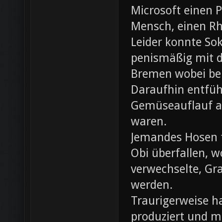
Microsoft einen 
Mensch, einen Rh
Leider konnte Sok
penismäßig mit d
Bremen wobei bei
Daraufhin entfü
Gemüseauflauf au
waren.
Jemandes Hosen f
Obi überfallen, w
verwechselte, Gr
werden.
Traurigerweise ha
produziert und m