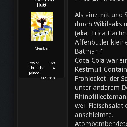
Hutt
Als einz mit und 
durch Wikileaks 
(aka. Erica Hartm
Affenbutler klein
Member
Batman."
Coca-Cola war ei
Posts:
369
Restmüll-Containe
Threads:
4
Joined:
Frohlocket! der S
Dec 2010
unter anderem D
Rhinotillectoman
weil Fleischsala
anschleimte.
Atombombendeto