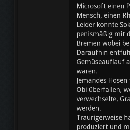
Microsoft einen 
Mensch, einen Rh
Leider konnte Sok
penismäßig mit d
Bremen wobei bei
Daraufhin entfü
Gemüseauflauf au
waren.
Jemandes Hosen f
Obi überfallen, w
verwechselte, Gr
werden.
Traurigerweise ha
produziert und m