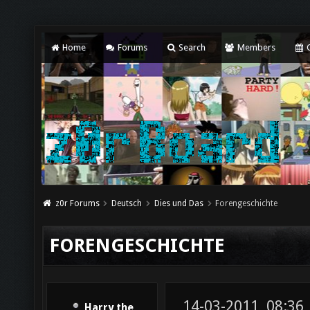
Home
Forums
Search
Members
C
z0r Forums
Deutsch
Dies und Das
Forengeschichte
FORENGESCHICHTE
14-03-2011, 08:36
Harry the