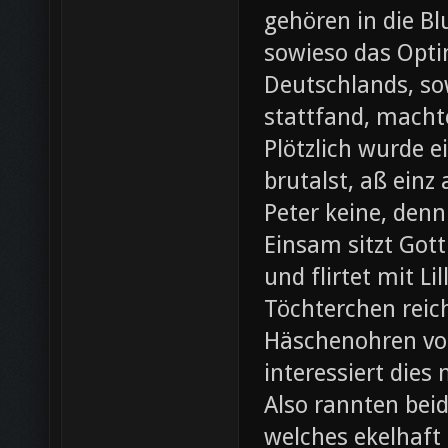
gehören in die B
sowieso das Opti
Deutschlands, so
stattfand, machte
Plötzlich wurde e
brutalst, aß einz
Peter keine, denn
Einsam sitzt Gott
und flirtet mit L
Töchterchen reic
Häschenohren vom
interessiert dies
Also rannten beid
welches ekelhaft