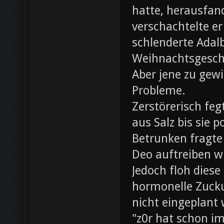
hatte, herausfan
verschachtelte e
schlenderte Adal
Weihnachtsgesch
Aber jene zu gewi
Probleme.
Zerstörerisch fe
aus Salz bis sie 
Betrunken fragte 
Deo auftreiben wü
Jedoch floh diese
hormonelle Zuck
nicht eingeplant
"z0r hat schon i