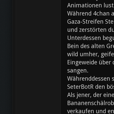
Animationen lust
Während 4chan ak
Gaza-Streifen Ste
und zerstörten du
Unterdessen beg
Bein des alten Gre
wild umher, geif
Eingeweide über d
sangen.
Währenddessen sc
SeterBotR den bö
Als jener, der e
Bananenschälrobo
verkaufen und ent