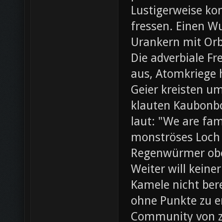
Lustigerweise ko
fressen. Einen W
Urankern mit Orb
Die adverbiale Fr
aus, Atomkriege h
Geier kreisten um
klauten Kaubonbo
laut: "We are fami
monströses Loch i
Regenwürmer obe
Weiter will keine
Kamele nicht bere
ohne Punkte zu e
Community von z0