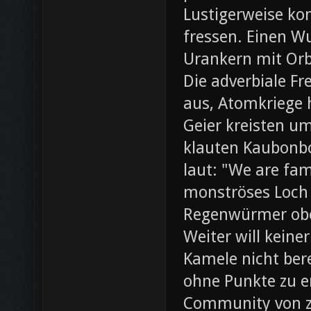
Lustigerweise ko
fressen. Einen W
Urankern mit Orb
Die adverbiale Fr
aus, Atomkriege h
Geier kreisten um
klauten Kaubonbo
laut: "We are fami
monströses Loch i
Regenwürmer obe
Weiter will keine
Kamele nicht bere
ohne Punkte zu e
Community von z0