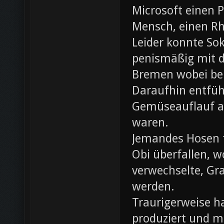
Microsoft einen 
Mensch, einen Rh
Leider konnte Sok
penismäßig mit d
Bremen wobei bei
Daraufhin entfü
Gemüseauflauf au
waren.
Jemandes Hosen f
Obi überfallen, w
verwechselte, Gr
werden.
Traurigerweise ha
produziert und m