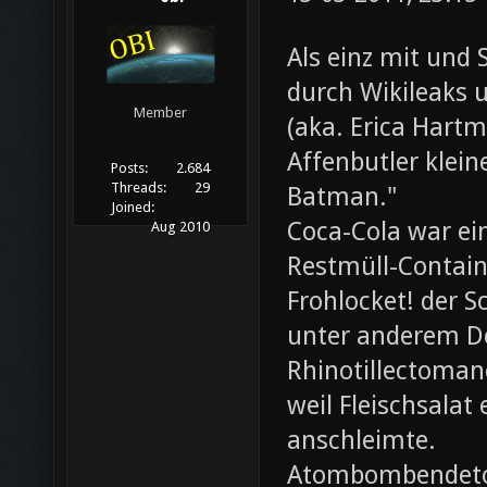
Als einz mit und 
durch Wikileaks 
Member
(aka. Erica Hartm
Affenbutler klein
Posts:
2.684
Threads:
29
Batman."
Joined:
Coca-Cola war ei
Aug 2010
Restmüll-Containe
Frohlocket! der S
unter anderem D
Rhinotillectoman
weil Fleischsala
anschleimte.
Atombombendeto