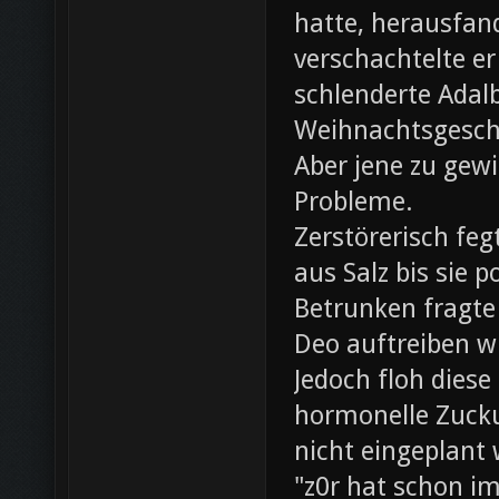
hatte, herausfan
verschachtelte e
schlenderte Adal
Weihnachtsgesch
Aber jene zu gewi
Probleme.
Zerstörerisch fe
aus Salz bis sie 
Betrunken fragte 
Deo auftreiben wü
Jedoch floh diese
hormonelle Zuck
nicht eingeplant
"z0r hat schon i