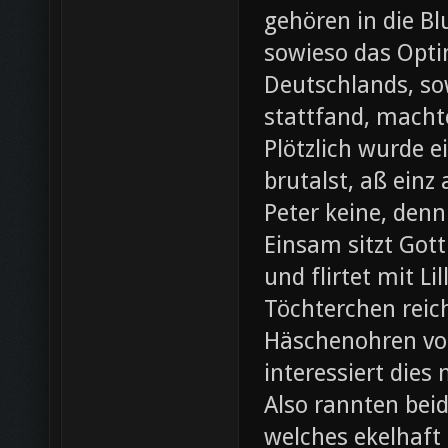
gehören in die B
sowieso das Opti
Deutschlands, so
stattfand, machte
Plötzlich wurde e
brutalst, aß einz
Peter keine, denn
Einsam sitzt Gott
und flirtet mit L
Töchterchen reic
Häschenohren vom
interessiert dies
Also rannten beid
welches ekelhaft