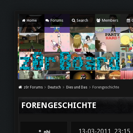
Home
Forums
Search
Members
C
z0r Forums
Deutsch
Dies und Das
Forengeschichte
FORENGESCHICHTE
13-03-2011, 23:15
obi