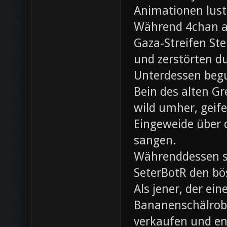
Animationen lust
Während 4chan ak
Gaza-Streifen Ste
und zerstörten du
Unterdessen beg
Bein des alten Gre
wild umher, geif
Eingeweide über d
sangen.
Währenddessen sc
SeterBotR den bö
Als jener, der e
Bananenschälrobo
verkaufen und ent