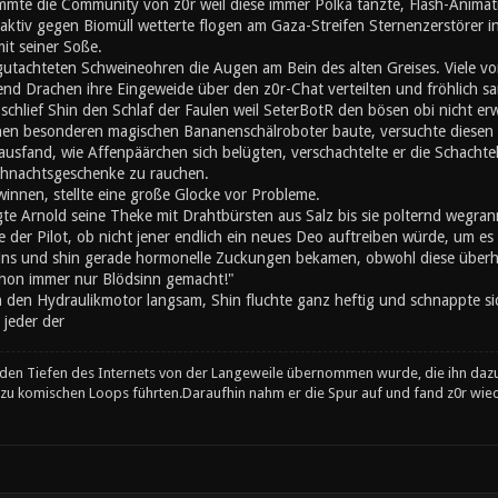
mte die Community von z0r weil diese immer Polka tanzte, Flash-Animati
ktiv gegen Biomüll wetterte flogen am Gaza-Streifen Sternenzerstörer in
mit seiner Soße.
utachteten Schweineohren die Augen am Bein des alten Greises. Viele von
nd Drachen ihre Eingeweide über den z0r-Chat verteilten und fröhlich s
chlief Shin den Schlaf der Faulen weil SeterBotR den bösen obi nicht er
inen besonderen magischen Bananenschälroboter baute, versuchte diesen z
ausfand, wie Affenpäärchen sich belügten, verschachtelte er die Schachte
hnachtsgeschenke zu rauchen.
innen, stellte eine große Glocke vor Probleme.
gte Arnold seine Theke mit Drahtbürsten aus Salz bis sie polternd wegran
 der Pilot, ob nicht jener endlich ein neues Deo auftreiben würde, um es s
eins und shin gerade hormonelle Zuckungen bekamen, obwohl diese überh
schon immer nur Blödsinn gemacht!"
n den Hydraulikmotor langsam, Shin fluchte ganz heftig und schnappte si
 jeder der
en Tiefen des Internets von der Langeweile übernommen wurde, die ihn daz
e zu komischen Loops führten.Daraufhin nahm er die Spur auf und fand z0r wied