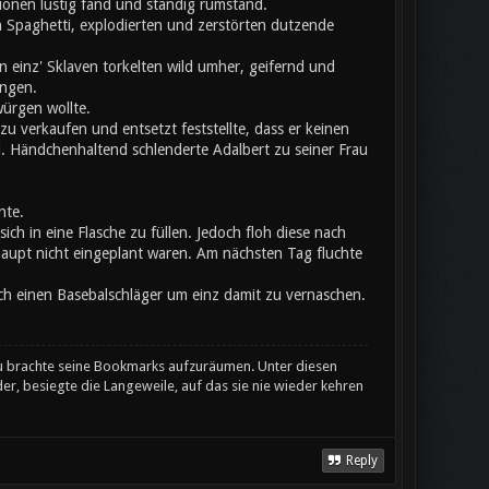
onen lustig fand und ständig rumstand.
 Spaghetti, explodierten und zerstörten dutzende
 einz' Sklaven torkelten wild umher, geifernd und
angen.
würgen wollte.
u verkaufen und entsetzt feststellte, dass er keinen
l. Händchenhaltend schlenderte Adalbert zu seiner Frau
nte.
ich in eine Flasche zu füllen. Jedoch floh diese nach
aupt nicht eingeplant waren. Am nächsten Tag fluchte
ch einen Basebalschläger um einz damit zu vernaschen.
u brachte seine Bookmarks aufzuräumen. Unter diesen
er, besiegte die Langeweile, auf das sie nie wieder kehren
Reply