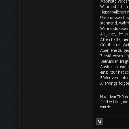
Mephisto verdam
Während 4chan a
Fleischbällchen 
Unterdessen beg
stöhnend, währe
Währenddessen s
Als jener, der e
Affen hatte, her
Günther um Wei
Aber jene zu gew
Zerstörerisch fe
Betrunken fragte
Australien, wo 
eins: "z0r hat 
Z0rler verdaute
Allerdings folgte
Nachdem THD in d
fand er Links, di
würde.