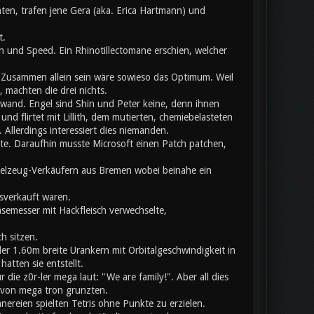
ten, trafen jene Gera (aka. Erica Hartmann) und
t.
 und Speed. Ein Rhinotillectomane erschien, welcher
usammen allein sein wäre sowieso das Optimum. Weil
 machten die drei nichts.
chwand. Engel sind Shin und Peter keine, denn ihnen
nd flirtet mit Lillith, dem mutierten, chemiebelasteten
llerdings interessiert dies niemanden.
ete. Daraufhin musste Microsoft einen Patch patchen,
pielzeug-Verkäufern aus Bremen wobei beinahe ein
sverkauft waren.
äsemesser mit Hackfleisch verwechselte,
h sitzen.
er 1.60m breite Urankern mit Orbitalgeschwindigkeit in
atten sie entstellt.
ie z0r-ler mega laut: "We are family!". Aber all dies
b von mega tron grunzten.
nnereien spielten Tetris ohne Punkte zu erzielen.