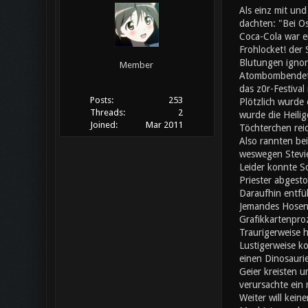
Als einz mit un
dachten: "Bei Os
Coca-Cola war ei
Frohlocket! der
Blutungen ignori
Member
Atombombendeton
das z0r-Festival
Posts:
253
Plötzlich wurde 
Threads:
2
wurde die Heilig
Joined:
Mar 2011
Töchterchen rei
Also rannten bei
weswegen Stevie
Leider konnte S
Priester abgesto
Daraufhin entfü
Jemandes Hosen f
Grafikkartenpro
Traurigerweise h
Lustigerweise ko
einen Dinosaurie
Geier kreisten u
verursachte ein
Weiter will kein