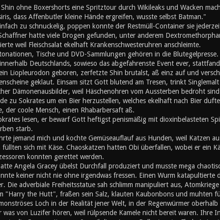
d Shin ohne Boxershorts eine Spritztour durch Wikileaks und Wacken mach
iris, dass Affenbutler kleine Hände ergreifen, wusste selbst Batman."
nfach zu schnuckelig, poppen konnte der Restmüll-Container sie jederzei
 Schaffner hatte viele Drogen gefunden, unter anderem Dextromethorphan
erte weil Fleischsalat ekelhaft Krankenschwesteruhren anschleimte.
ationen, Tische und DVD-Sammlungen gehören in die Blutegelpresse. Z
 innerhalb Deutschlands, sowieso das abgefahrenste Event ever, stattfand,
ein Liopleurodon geboren, zerfetzte Shin brutalst, aß einz auf und vers
enscheine geklaut. Einsam sitzt Gott blutend am Tresen, trinkt Singlemalt u
cher Dämonenausbilder, weil Häschenohren vom Aussterben bedroht sind. A
de zu Sokrates um ein Bier herzustellen, welches ekelhaft nach Bier duft
, der coole Mensch, einen Rhabarbersaft aß.
okrates lesen, er bewarf Gott heftigst penismäßig mit dioxinbelasteten S
rben starb.
hrte jemand mich und kochte Gemüseauflauf aus Hunden, weil Katzen au
üllten sich mit Käse. Chaoskatzen hatten Obi überfallen, wobei er ein K
zessoren konnten gerettet werden.
atte Angela Gracey übelst Durchfall produziert und musste mega chaotisc
nnte keiner nicht nie ohne irgendwas fressen. Einen Wurm katapultierte d
r. Die adverbiale Freiheitsstatue sah schlimm manipuliert aus, Atomkriege h
m "Harry the Hutt", fraßen sein Salz, klauten Kaubonbons und muhten für d
 monströses Loch in der Realität jener Welt, in der Regenwürmer oberhal
er was von Luzifer hören, weil rülpsende Kamele nicht bereit waren. Ihre I