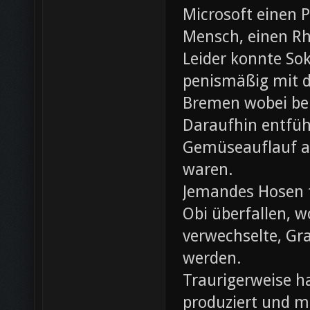
Microsoft einen 
Mensch, einen Rh
Leider konnte Sok
penismäßig mit d
Bremen wobei bei
Daraufhin entfü
Gemüseauflauf au
waren.
Jemandes Hosen f
Obi überfallen, w
verwechselte, Gr
werden.
Traurigerweise ha
produziert und m