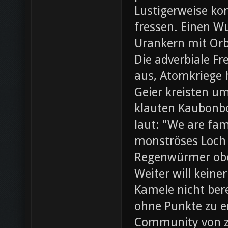
Lustigerweise ko
fressen. Einen W
Urankern mit Orb
Die adverbiale Fr
aus, Atomkriege h
Geier kreisten um
klauten Kaubonbo
laut: "We are fami
monströses Loch i
Regenwürmer obe
Weiter will keine
Kamele nicht bere
ohne Punkte zu e
Community von z0