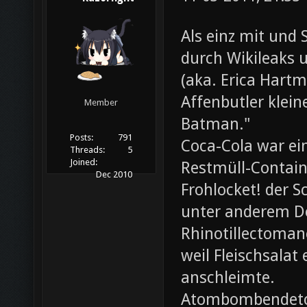
Als einz mit und 
durch Wikileaks 
(aka. Erica Hartm
Affenbutler klein
Member
Batman."
Posts:
791
Coca-Cola war ei
Threads:
5
Joined:
Restmüll-Containe
Dec 2010
Frohlocket! der S
unter anderem D
Rhinotillectoman
weil Fleischsala
anschleimte.
Atombombendeto