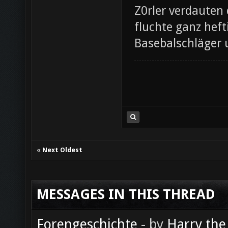
Z0rler verdauten
fluchte ganz heft
Basebalschläger 
«
Next Oldest
MESSAGES IN THIS THREAD
Forengeschichte
- by
Harry the