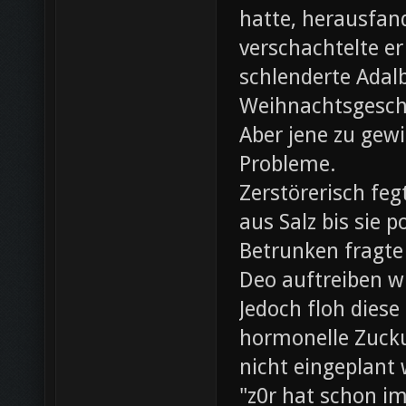
hatte, herausfan
verschachtelte e
schlenderte Adal
Weihnachtsgesch
Aber jene zu gewi
Probleme.
Zerstörerisch fe
aus Salz bis sie 
Betrunken fragte 
Deo auftreiben wü
Jedoch floh diese
hormonelle Zuck
nicht eingeplant
"z0r hat schon i