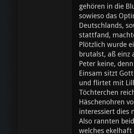
gehören in die B
sowieso das Opti
Deutschlands, so
stattfand, machte
Plötzlich wurde e
brutalst, aß einz
Peter keine, denn
Einsam sitzt Gott
und flirtet mit L
Töchterchen reic
Häschenohren vom
interessiert dies
Also rannten beid
welches ekelhaft