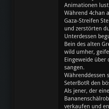
Animationen lust
Während 4chan ak
Gaza-Streifen Ste
und zerstörten du
Unterdessen beg
Bein des alten Gre
wild umher, geif
Eingeweide über d
sangen.
Währenddessen sc
SeterBotR den bö
Als jener, der e
Bananenschälrobo
verkaufen und ent