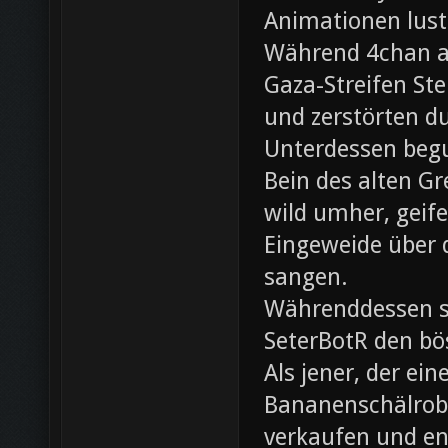
Animationen lust
Während 4chan ak
Gaza-Streifen Ste
und zerstörten du
Unterdessen beg
Bein des alten Gre
wild umher, geif
Eingeweide über d
sangen.
Währenddessen sc
SeterBotR den bö
Als jener, der e
Bananenschälrobo
verkaufen und ent