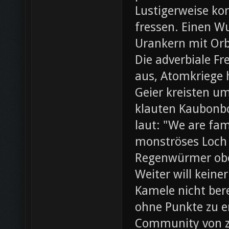
Lustigerweise ko
fressen. Einen W
Urankern mit Orb
Die adverbiale Fr
aus, Atomkriege h
Geier kreisten um
klauten Kaubonbo
laut: "We are fami
monströses Loch i
Regenwürmer obe
Weiter will keine
Kamele nicht bere
ohne Punkte zu e
Community von z0