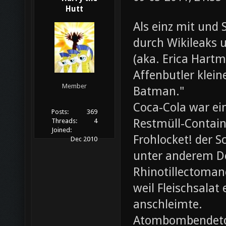
Hutt
Als einz mit und 
durch Wikileaks 
(aka. Erica Hartm
Affenbutler klein
Member
Batman."
Coca-Cola war ei
Posts:
369
Restmüll-Containe
Threads:
4
Joined:
Frohlocket! der S
Dec 2010
unter anderem D
Rhinotillectoman
weil Fleischsala
anschleimte.
Atombombendeto