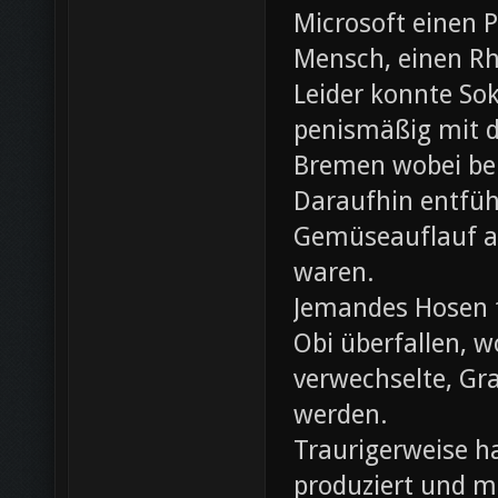
Microsoft einen 
Mensch, einen Rh
Leider konnte Sok
penismäßig mit d
Bremen wobei bei
Daraufhin entfü
Gemüseauflauf au
waren.
Jemandes Hosen f
Obi überfallen, w
verwechselte, Gr
werden.
Traurigerweise ha
produziert und m