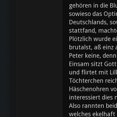
gehören in die B
sowieso das Opti
Deutschlands, so
stattfand, machte
Plötzlich wurde e
brutalst, aß einz
Peter keine, denn
Einsam sitzt Gott
und flirtet mit L
Töchterchen reic
Häschenohren vom
interessiert dies
Also rannten beid
welches ekelhaft