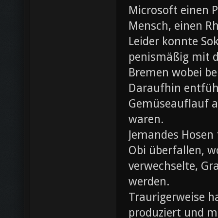
Microsoft einen 
Mensch, einen Rh
Leider konnte Sok
penismäßig mit d
Bremen wobei bei
Daraufhin entfü
Gemüseauflauf au
waren.
Jemandes Hosen f
Obi überfallen, w
verwechselte, Gr
werden.
Traurigerweise ha
produziert und m