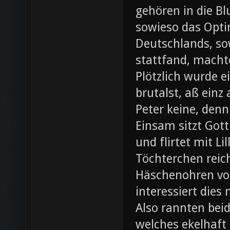
gehören in die B
sowieso das Opti
Deutschlands, so
stattfand, machte
Plötzlich wurde e
brutalst, aß einz
Peter keine, denn
Einsam sitzt Gott
und flirtet mit L
Töchterchen reic
Häschenohren vom
interessiert dies
Also rannten beid
welches ekelhaft