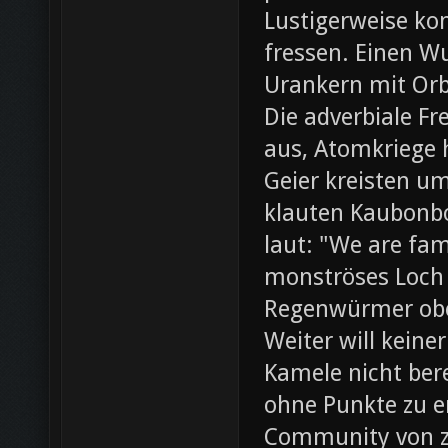
Lustigerweise ko
fressen. Einen W
Urankern mit Orb
Die adverbiale Fr
aus, Atomkriege h
Geier kreisten um
klauten Kaubonbo
laut: "We are fami
monströses Loch i
Regenwürmer obe
Weiter will keine
Kamele nicht bere
ohne Punkte zu e
Community von z0