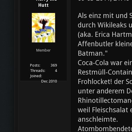
Hutt
Als einz mit und 
durch Wikileaks 
(aka. Erica Hartm
Affenbutler klein
Member
Batman."
Coca-Cola war ei
Posts:
369
Restmüll-Containe
Threads:
4
Joined:
Frohlocket! der S
Dec 2010
unter anderem D
Rhinotillectoman
weil Fleischsala
anschleimte.
Atombombendeto