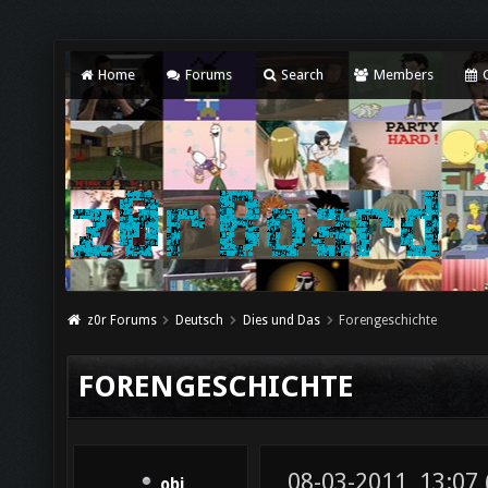
Home
Forums
Search
Members
C
z0r Forums
Deutsch
Dies und Das
Forengeschichte
FORENGESCHICHTE
08-03-2011, 13:07
obi