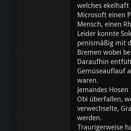
welches ekelhaft
Microsoft einen 
Mensch, einen Rh
Leider konnte Sok
penismäßig mit d
Bremen wobei bei
Daraufhin entfü
Gemüseauflauf au
waren.
Jemandes Hosen f
Obi überfallen, w
verwechselte, Gr
werden.
Traurigerweise ha