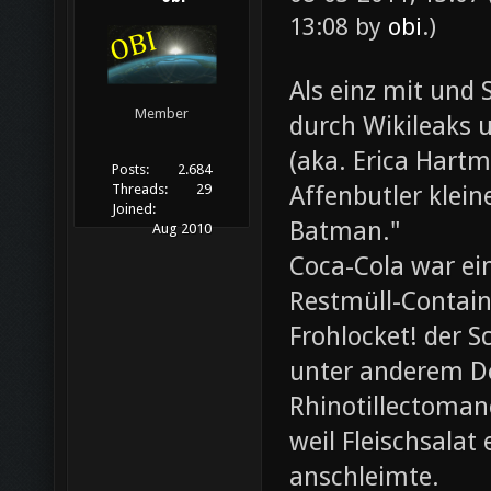
13:08 by
obi
.)
Als einz mit und 
Member
durch Wikileaks 
(aka. Erica Hartm
Posts:
2.684
Affenbutler klein
Threads:
29
Joined:
Batman."
Aug 2010
Coca-Cola war ei
Restmüll-Containe
Frohlocket! der S
unter anderem D
Rhinotillectoman
weil Fleischsala
anschleimte.