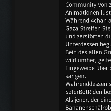
Community von z0
Animationen lust
Während 4chan ak
Gaza-Streifen Ste
und zerstörten du
Unterdessen beg
Bein des alten Gre
wild umher, geif
Eingeweide über d
sangen.
Währenddessen sc
SeterBotR den bö
Als jener, der e
Bananenschälrobo