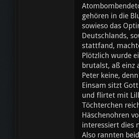
Atombombendeto
gehören in die B
sowieso das Opti
Deutschlands, so
stattfand, machte
Plötzlich wurde e
brutalst, aß einz
Peter keine, denn
Einsam sitzt Gott
und flirtet mit L
Töchterchen reic
Häschenohren vom
interessiert dies
Also rannten beid