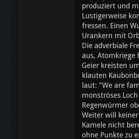
produziert und m
Lustigerweise ko
fressen. Einen W
Urankern mit Orb
Die adverbiale Fr
aus, Atomkriege h
Geier kreisten um
klauten Kaubonbo
laut: "We are fami
monströses Loch i
Regenwürmer obe
Weiter will keine
Kamele nicht bere
ohne Punkte zu e