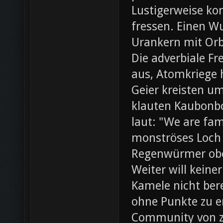
Lustigerweise ko
fressen. Einen W
Urankern mit Orb
Die adverbiale Fr
aus, Atomkriege h
Geier kreisten um
klauten Kaubonbo
laut: "We are fami
monströses Loch i
Regenwürmer obe
Weiter will keine
Kamele nicht bere
ohne Punkte zu e
Community von z0