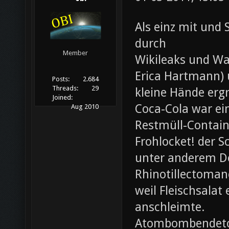
Als einz mit und 
durch
Member
Wikileaks und Wa
Erica Hartmann) u
Posts:
2.684
Threads:
29
kleine Hände erg
Joined:
Coca-Cola war ei
Aug 2010
Restmüll-Containe
Frohlocket! der S
unter anderem D
Rhinotillectoman
weil Fleischsala
anschleimte.
Atombombendeto