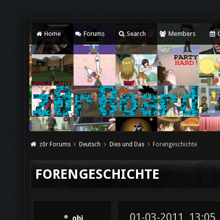
Home
Forums
Search
Members
C
z0r Forums
Deutsch
Dies und Das
Forengeschichte
FORENGESCHICHTE
01-03-2011, 13:05
obi