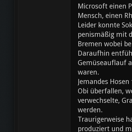
Microsoft einen 
Mensch, einen Rh
Leider konnte Sok
penismäßig mit d
Bremen wobei bei
Daraufhin entfü
Gemüseauflauf au
waren.
Jemandes Hosen f
Obi überfallen, w
verwechselte, Gr
werden.
Traurigerweise ha
produziert und m