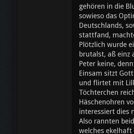
gehören in die B
sowieso das Opti
Deutschlands, so
stattfand, machte
Plötzlich wurde e
brutalst, aß einz
Peter keine, denn
Einsam sitzt Gott
und flirtet mit L
Töchterchen reic
Häschenohren vom
interessiert dies
Also rannten beid
welches ekelhaft