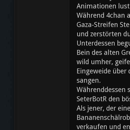
Animationen lust
Während 4chan ak
Gaza-Streifen Ste
und zerstörten du
Unterdessen beg
Bein des alten Gre
wild umher, geif
Eingeweide über d
sangen.
Währenddessen sc
SeterBotR den bö
Als jener, der e
Bananenschälrobo
verkaufen und ent