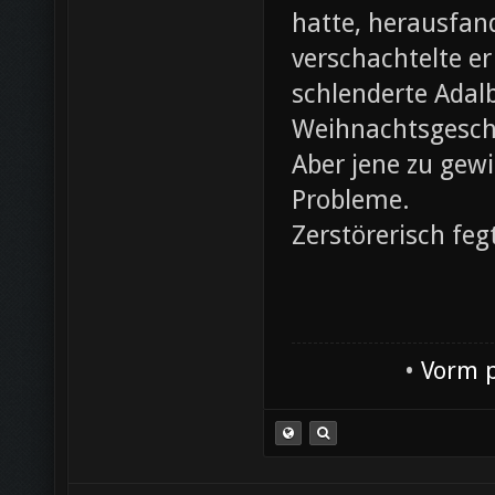
hatte, herausfan
verschachtelte e
schlenderte Adal
Weihnachtsgesch
Aber jene zu gewi
Probleme.
Zerstörerisch feg
•
Vorm p