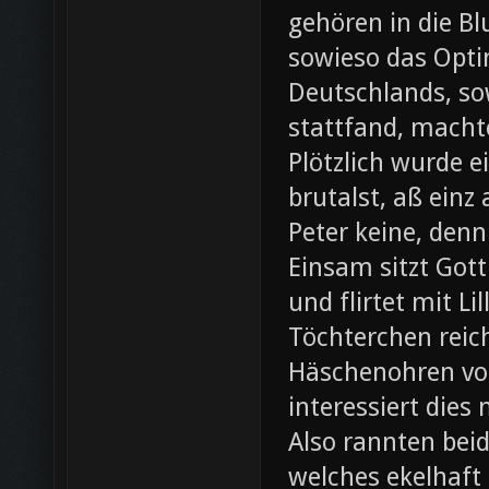
gehören in die B
sowieso das Opti
Deutschlands, so
stattfand, machte
Plötzlich wurde e
brutalst, aß einz
Peter keine, denn
Einsam sitzt Gott
und flirtet mit L
Töchterchen reic
Häschenohren vom
interessiert dies
Also rannten beid
welches ekelhaft