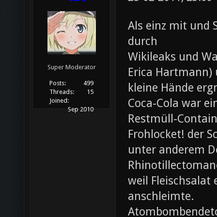
Als einz mit und 
durch
Wikileaks und Wa
Super Moderator
Erica Hartmann) u
Posts:
499
kleine Hände erg
Threads:
15
Coca-Cola war ei
Joined:
Sep 2010
Restmüll-Containe
Frohlocket! der S
unter anderem D
Rhinotillectoman
weil Fleischsala
anschleimte.
Atombombendeto