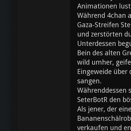
Animationen lust
Während 4chan ak
Gaza-Streifen Ste
und zerstörten du
Unterdessen beg
Bein des alten Gre
wild umher, geif
Eingeweide über d
sangen.
Währenddessen sc
SeterBotR den bö
Als jener, der e
Bananenschälrobo
verkaufen und ent