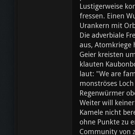
Lustigerweise ko
fressen. Einen W
Urankern mit Orb
Die adverbiale Fr
aus, Atomkriege h
Geier kreisten um
klauten Kaubonbo
laut: "We are fami
monströses Loch i
Regenwürmer obe
Weiter will keine
Kamele nicht bere
ohne Punkte zu e
Community von z0