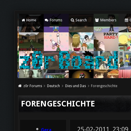
Home
Forums
Search
Members
C
z0r Forums
Deutsch
Dies und Das
Forengeschichte
FORENGESCHICHTE
25-02-2011, 23:09
Gera