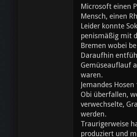
Microsoft einen 
Mensch, einen Rh
Leider konnte Sok
penismäßig mit d
Bremen wobei bei
Daraufhin entfü
Gemüseauflauf au
waren.
Jemandes Hosen f
Obi überfallen, w
verwechselte, Gr
werden.
Traurigerweise ha
produziert und m