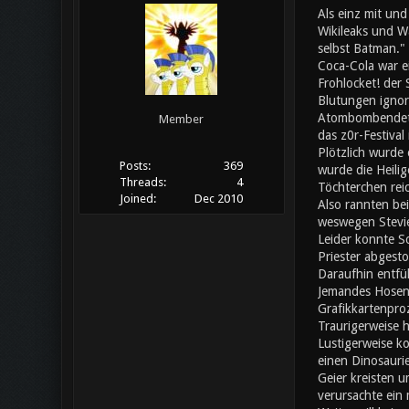
Als einz mit und
Wikileaks und Wa
selbst Batman."
Coca-Cola war ei
Frohlocket! der
Blutungen ignori
Atombombendeton
Member
das z0r-Festival
Plötzlich wurde 
Posts:
369
wurde die Heilig
Threads:
4
Töchterchen rei
Joined:
Dec 2010
Also rannten bei
weswegen Stevie
Leider konnte S
Priester abgesto
Daraufhin entfü
Jemandes Hosen f
Grafikkartenpro
Traurigerweise h
Lustigerweise ko
einen Dinosaurie
Geier kreisten u
verursachte ein