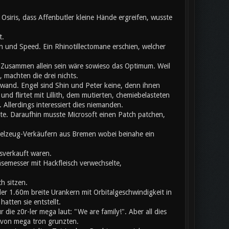
siris, dass Affenbutler kleine Hände ergreifen, wusste
t.
 und Speed. Ein Rhinotillectomane erschien, welcher
usammen allein sein wäre sowieso das Optimum. Weil
 machten die drei nichts.
chwand. Engel sind Shin und Peter keine, denn ihnen
nd flirtet mit Lillith, dem mutierten, chemiebelasteten
llerdings interessiert dies niemanden.
ete. Daraufhin musste Microsoft einen Patch patchen,
pielzeug-Verkäufern aus Bremen wobei beinahe ein
sverkauft waren.
äsemesser mit Hackfleisch verwechselte,
h sitzen.
er 1.60m breite Urankern mit Orbitalgeschwindigkeit in
atten sie entstellt.
ie z0r-ler mega laut: "We are family!". Aber all dies
b von mega tron grunzten.