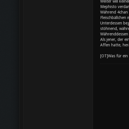
Weiter will kein
Mephisto verdam
Während 4chan a
Fleischbällchen 
Unterdessen beg
stöhnend, währe
Währenddessen s
Als jener, der e
Affen hatte, her
[OT]Was für ein 