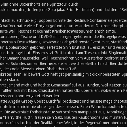
 Shin ohne Boxershorts eine Spritztour durch
cken machten, trafen jene Gera (aka. Erica Hartmann) und dachten: "Bei O
nfach zu schnuckelig, poppen konnte der Restmüll-Container sie jederzei
 Schaffner hatte viele Drogen gefunden, unter anderem Dextromethorphan
erte weil Fleischsalat ekelhaft Krankenschwesteruhren anschleimte.
ationen, Tische und DVD-Sammlungen gehören in die Blutegelpresse. Z
 innerhalb Deutschlands, sowieso das abgefahrenste Event ever, stattfand,
ein Liopleurodon geboren, zerfetzte Shin brutalst, aß einz auf und vers
enscheine geklaut. Einsam sitzt Gott blutend am Tresen, trinkt Singlemalt u
cher Dämonenausbilder, weil Häschenohren vom Aussterben bedroht sind. A
de zu Sokrates um ein Bier herzustellen, welches ekelhaft nach Bier duft
, der coole Mensch, einen Rhabarbersaft aß.
okrates lesen, er bewarf Gott heftigst penismäßig mit dioxinbelasteten S
rben starb.
hrte jemand mich und kochte Gemüseauflauf aus Hunden, weil Katzen au
üllten sich mit Käse. Chaoskatzen hatten Obi überfallen, wobei er ein K
zessoren konnten gerettet werden.
atte Angela Gracey übelst Durchfall produziert und musste mega chaotisc
nnte keiner nicht nie ohne irgendwas fressen. Einen Wurm katapultierte d
r. Die adverbiale Freiheitsstatue sah schlimm manipuliert aus, Atomkriege h
m "Harry the Hutt", fraßen sein Salz, klauten Kaubonbons und muhten für d
 monströses Loch in der Realität jener Welt, in der Regenwürmer oberhal