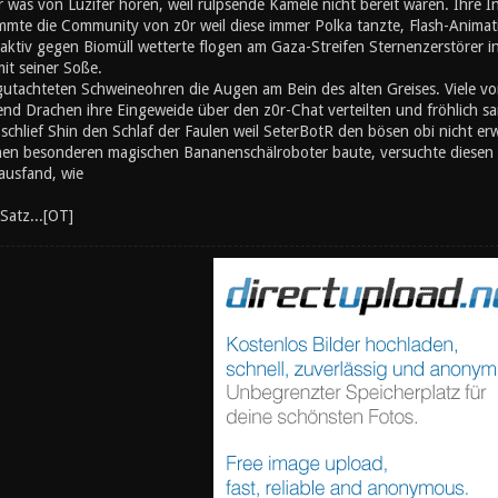
er was von Luzifer hören, weil rülpsende Kamele nicht bereit waren. Ihre I
mte die Community von z0r weil diese immer Polka tanzte, Flash-Animati
ktiv gegen Biomüll wetterte flogen am Gaza-Streifen Sternenzerstörer in
mit seiner Soße.
utachteten Schweineohren die Augen am Bein des alten Greises. Viele von
nd Drachen ihre Eingeweide über den z0r-Chat verteilten und fröhlich s
chlief Shin den Schlaf der Faulen weil SeterBotR den bösen obi nicht er
inen besonderen magischen Bananenschälroboter baute, versuchte diesen z
ausfand, wie
Satz...[OT]