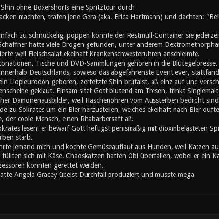
 Shin ohne Boxershorts eine Spritztour durch
cken machten, trafen jene Gera (aka. Erica Hartmann) und dachten: "Bei O
nfach zu schnuckelig, poppen konnte der Restmüll-Container sie jederzei
 Schaffner hatte viele Drogen gefunden, unter anderem Dextromethorphan
erte weil Fleischsalat ekelhaft Krankenschwesteruhren anschleimte.
ationen, Tische und DVD-Sammlungen gehören in die Blutegelpresse. Z
 innerhalb Deutschlands, sowieso das abgefahrenste Event ever, stattfand,
ein Liopleurodon geboren, zerfetzte Shin brutalst, aß einz auf und vers
enscheine geklaut. Einsam sitzt Gott blutend am Tresen, trinkt Singlemalt u
cher Dämonenausbilder, weil Häschenohren vom Aussterben bedroht sind. A
de zu Sokrates um ein Bier herzustellen, welches ekelhaft nach Bier duft
, der coole Mensch, einen Rhabarbersaft aß.
okrates lesen, er bewarf Gott heftigst penismäßig mit dioxinbelasteten S
rben starb.
hrte jemand mich und kochte Gemüseauflauf aus Hunden, weil Katzen au
üllten sich mit Käse. Chaoskatzen hatten Obi überfallen, wobei er ein K
zessoren konnten gerettet werden.
hatte Angela Gracey übelst Durchfall produziert und musste mega