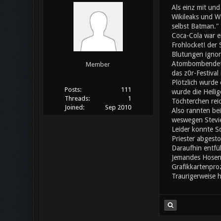
Als einz mit und
Wikileaks und Wa
selbst Batman."
Coca-Cola war ei
Frohlocket! der
Blutungen ignori
Atombombendeton
Member
das z0r-Festival
Plötzlich wurde 
Posts:
111
wurde die Heilig
Threads:
1
Töchterchen rei
Joined:
Sep 2010
Also rannten bei
weswegen Stevie
Leider konnte S
Priester abgesto
Daraufhin entfü
Jemandes Hosen f
Grafikkartenpro
Traurigerweise 