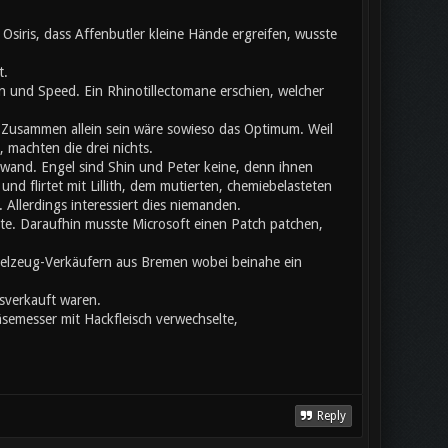
siris, dass Affenbutler kleine Hände ergreifen, wusste
t.
 und Speed. Ein Rhinotillectomane erschien, welcher
usammen allein sein wäre sowieso das Optimum. Weil
 machten die drei nichts.
chwand. Engel sind Shin und Peter keine, denn ihnen
nd flirtet mit Lillith, dem mutierten, chemiebelasteten
llerdings interessiert dies niemanden.
ete. Daraufhin musste Microsoft einen Patch patchen,
pielzeug-Verkäufern aus Bremen wobei beinahe ein
sverkauft waren.
äsemesser mit Hackfleisch verwechselte,
Reply