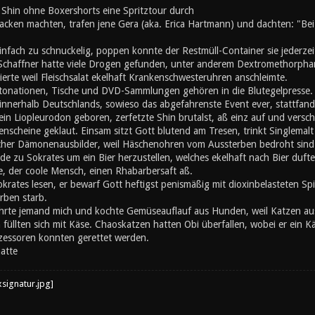
 Shin ohne Boxershorts eine Spritztour durch
cken machten, trafen jene Gera (aka. Erica Hartmann) und dachten: "Bei O
nfach zu schnuckelig, poppen konnte der Restmüll-Container sie jederzei
 Schaffner hatte viele Drogen gefunden, unter anderem Dextromethorphan
erte weil Fleischsalat ekelhaft Krankenschwesteruhren anschleimte.
ationen, Tische und DVD-Sammlungen gehören in die Blutegelpresse. Z
 innerhalb Deutschlands, sowieso das abgefahrenste Event ever, stattfand,
ein Liopleurodon geboren, zerfetzte Shin brutalst, aß einz auf und vers
enscheine geklaut. Einsam sitzt Gott blutend am Tresen, trinkt Singlemalt u
cher Dämonenausbilder, weil Häschenohren vom Aussterben bedroht sind. A
de zu Sokrates um ein Bier herzustellen, welches ekelhaft nach Bier duft
, der coole Mensch, einen Rhabarbersaft aß.
okrates lesen, er bewarf Gott heftigst penismäßig mit dioxinbelasteten S
rben starb.
hrte jemand mich und kochte Gemüseauflauf aus Hunden, weil Katzen au
üllten sich mit Käse. Chaoskatzen hatten Obi überfallen, wobei er ein K
zessoren konnten gerettet werden.
atte