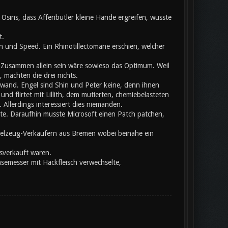
siris, dass Affenbutler kleine Hände ergreifen, wusste
t.
 und Speed. Ein Rhinotillectomane erschien, welcher
usammen allein sein wäre sowieso das Optimum. Weil
 machten die drei nichts.
chwand. Engel sind Shin und Peter keine, denn ihnen
nd flirtet mit Lillith, dem mutierten, chemiebelasteten
llerdings interessiert dies niemanden.
ete. Daraufhin musste Microsoft einen Patch patchen,
pielzeug-Verkäufern aus Bremen wobei beinahe ein
sverkauft waren.
äsemesser mit Hackfleisch verwechselte,