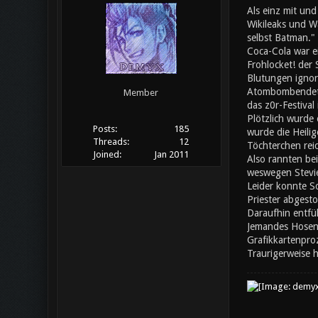
Als einz mit und
Wikileaks und Wa
selbst Batman."
Coca-Cola war ei
Frohlocket! der
Blutungen ignori
Atombombendeton
Member
das z0r-Festival
Plötzlich wurde 
Posts:
185
wurde die Heilig
Threads:
12
Töchterchen rei
Joined:
Jan 2011
Also rannten bei
weswegen Stevie
Leider konnte S
Priester abgesto
Daraufhin entfü
Jemandes Hosen f
Grafikkartenpro
Traurigerweise h