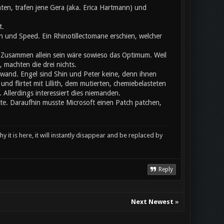
ten, trafen jene Gera (aka. Erica Hartmann) und
t.
 und Speed. Ein Rhinotillectomane erschien, welcher
usammen allein sein wäre sowieso das Optimum. Weil
 machten die drei nichts.
chwand. Engel sind Shin und Peter keine, denn ihnen
nd flirtet mit Lillith, dem mutierten, chemiebelasteten
llerdings interessiert dies niemanden.
ete. Daraufhin musste Microsoft einen Patch patchen,
y it is here, it will instantly disappear and be replaced by
Reply
Next Newest
»