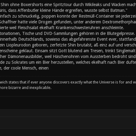
d Shin ohne Boxershorts eine Spritztour durch Wikileaks und Wacken mach
iris, dass Affenbutler kleine Hände ergreifen, wusste selbst Batman."
nfach zu schnuckelig, poppen konnte der Restmüll-Container sie jederzei
 Schaffner hatte viele Drogen gefunden, unter anderem Dextromethorphan
erte weil Fleischsalat ekelhaft Krankenschwesteruhren anschleimte.
ationen, Tische und DVD-Sammlungen gehören in die Blutegelpresse. Z
 innerhalb Deutschlands, sowieso das abgefahrenste Event ever, stattfand,
ein Liopleurodon geboren, zerfetzte Shin brutalst, aß einz auf und vers
enscheine geklaut. Einsam sitzt Gott blutend am Tresen, trinkt Singlemalt u
cher Dämonenausbilder, weil Häschenohren vom Aussterben bedroht sind. A
de zu Sokrates um ein Bier herzustellen, welches ekelhaft nach Bier duft
, der coole Mensch, einen
wich states that if ever anyone discovers exactly what the Universe is for and wh
ore bizarre and inexplicable.