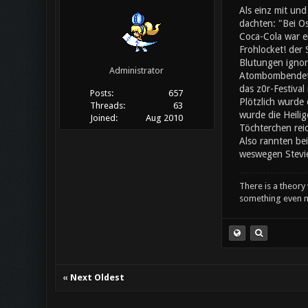
Als einz mit un
dachten: "Bei Os
Coca-Cola war ei
Frohlocket! der
Blutungen ignori
Administrator
Atombombendeton
das z0r-Festival
Posts:
657
Plötzlich wurde 
Threads:
63
wurde die Heilig
Joined:
Aug 2010
Töchterchen rei
Also rannten bei
weswegen Stevie
There is a theory 
something even m
«
Next Oldest