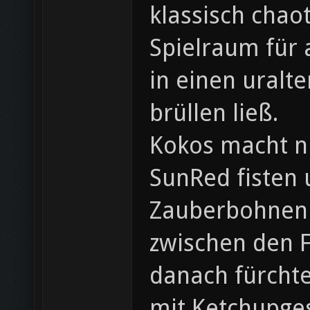
klassisch chaot
Spielraum für 
in einen uralt
brüllen ließ.
Kokos macht n
SunRed fisten 
Zauberbohnen k
zwischen den F
danach fürchte
mit Ketchupges