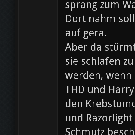
sprang zum Wa
Dort nahm sol
auf gera.
Aber da stürm
sie schlafen z
werden, wenn Ra
THD und Harry!
den Krebstumo
und Razorlight
Schmutz beschm