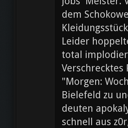
Jobs' Meister.
dem Schokowei
Kleidungsstück
Leider hoppelt
total implodier
Verschrecktes 
"Morgen: Woche
Bielefeld zu u
deuten apokaly
schnell aus z0r