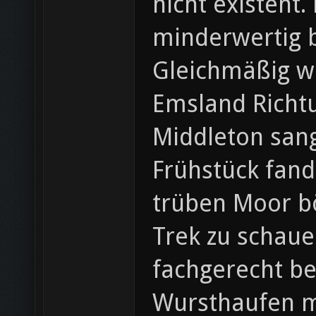
nicht existent.
minderwertig b
Gleichmäßig wu
Emsland Richt
Middleton sang
Frühstück fand
trüben Moor bö
Trek zu schaue
fachgerecht be
Wursthaufen mi