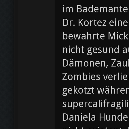
im Bademantel
Dr. Kortez eine
bewahrte Micke
nicht gesund a
Dämonen, Zaub
Zombies verlie
gekotzt währen
supercalifragi
Daniela Hunde