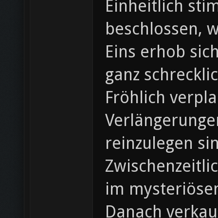
Einheitlich st
beschlossen, w
Eins erhob sic
ganz schreckli
Fröhlich verpla
Verlängerunge
reinzulegen si
Zwischenzeitli
im mysteriöse
Danach verkauf