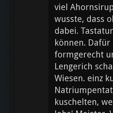
viel Ahornsiru
wusste, dass 
dabei. Tastatur
können. Dafür 
formgerecht um
Lengerich scha
Wiesen. einz k
Natriumpentat
kuschelten, we