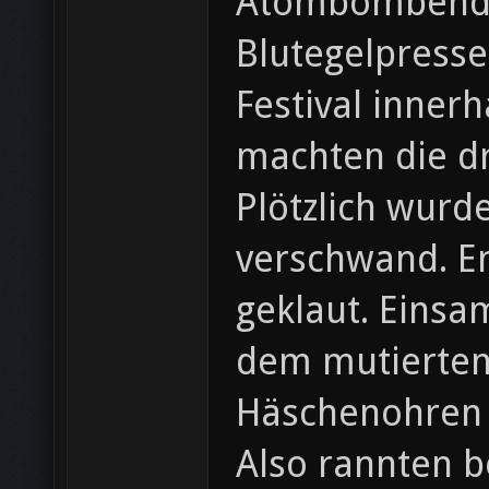
Atombombendet
Blutegelpresse
Festival inner
machten die dr
Plötzlich wurde
verschwand. En
geklaut. Einsam
dem mutierten
Häschenohren v
Also rannten b