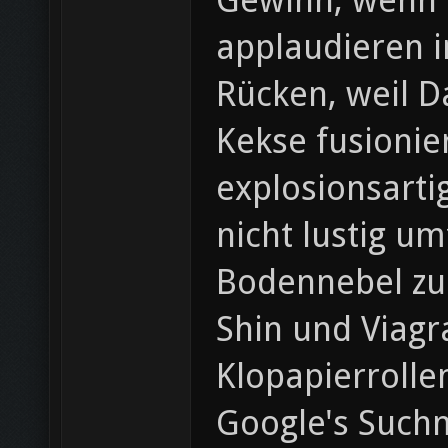
Gewinn, wenn O
applaudieren i
Rücken, weil D
Kekse fusioni
explosionsarti
nicht lustig u
Bodennebel zu 
Shin und Viagr
Klopapierrolle
Google's Suchm