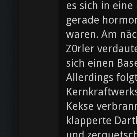
es sich in eine
gerade hormon
waren. Am näch
Z0rler verdaut
sich einen Bas
Allerdings fol
Kernkraftwerks
Kekse verbrann
klapperte Dart
und zerquetsc