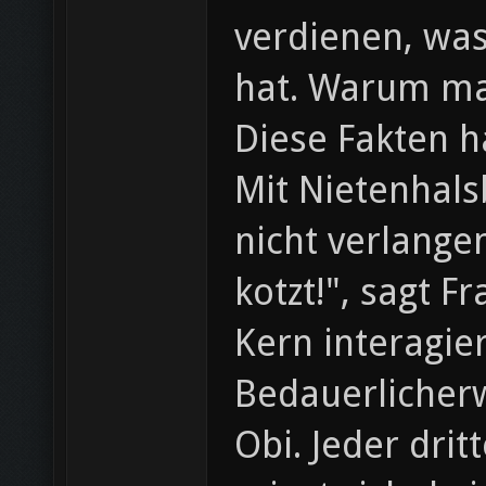
verdienen, wa
hat. Warum ma
Diese Fakten 
Mit Nietenhals
nicht verlange
kotzt!", sagt 
Kern interagie
Bedauerlicherw
Obi. Jeder drit