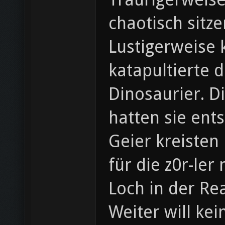
chaotisch sitze
Lustigerweise 
katapultierte 
Dinosaurier. D
hatten sie entst
Geier kreisten
für die z0r-ler
Loch in der Re
Weiter will ke