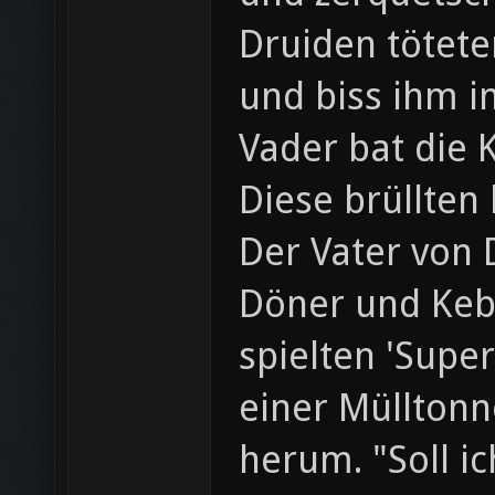
Druiden tötete
und biss ihm i
Vader bat die 
Diese brüllten
Der Vater von 
Döner und Keb
spielten 'Supe
einer Müllton
herum. "Soll i