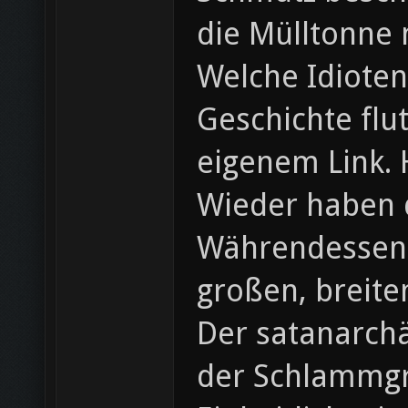
die Mülltonne m
Welche Idiote
Geschichte flu
eigenem Link. 
Wieder haben d
Währendessen 
großen, breite
Der satanarchä
der Schlammg