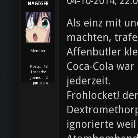
04-10-2014, 22:
NAGIGER
Als einz mit u
machten, trafe
Affenbutler kl
Member
Coca-Cola war 
Posts:
13
Threads:
jederzeit.
Joined:
2
Jun 2014
Frohlocket! de
Dextromethorp
ignorierte wei