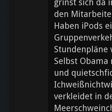
grinst sich da
den Mitarbeite
Haben iPods ei
Gruppenverkehr
Stundenpläne w
Selbst Obama m
und quietschfi
Ichweißnichtwi
verkleidet in 
Meerschweinch