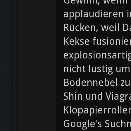
Gewinn, wenn O
applaudieren i
Rücken, weil D
Kekse fusioni
explosionsarti
nicht lustig u
Bodennebel zu 
Shin und Viagr
Klopapierrolle
Google's Suchm