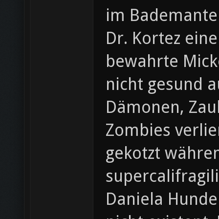
im Bademantel
Dr. Kortez eine
bewahrte Micke
nicht gesund a
Dämonen, Zaub
Zombies verlie
gekotzt währen
supercalifragi
Daniela Hunde