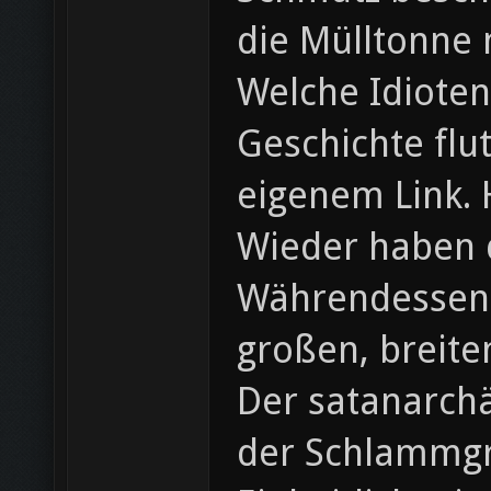
die Mülltonne m
Welche Idiote
Geschichte flu
eigenem Link. 
Wieder haben d
Währendessen 
großen, breite
Der satanarchä
der Schlammg