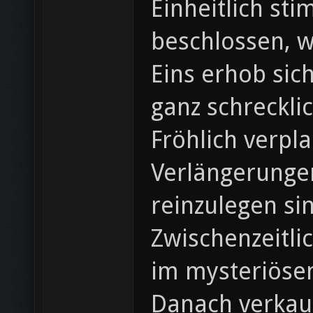
Einheitlich st
beschlossen, w
Eins erhob sic
ganz schreckli
Fröhlich verpla
Verlängerunge
reinzulegen si
Zwischenzeitli
im mysteriöse
Danach verkauf