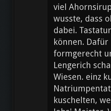
viel Ahornsiru
wusste, dass 
dabei. Tastatur
können. Dafür 
formgerecht um
Lengerich scha
Wiesen. einz k
Natriumpentat
kuschelten, we