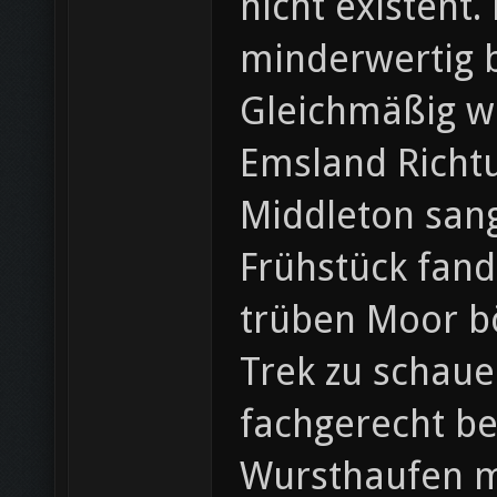
nicht existent.
minderwertig b
Gleichmäßig wu
Emsland Richt
Middleton sang
Frühstück fand
trüben Moor bö
Trek zu schaue
fachgerecht be
Wursthaufen mi