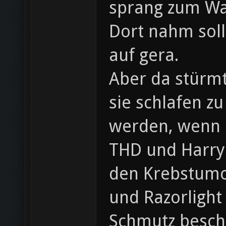
sprang zum Wa
Dort nahm sol
auf gera.
Aber da stürm
sie schlafen z
werden, wenn Ra
THD und Harry!
den Krebstumo
und Razorlight
Schmutz beschm