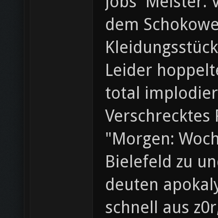
Jobs' Meister.
dem Schokowei
Kleidungsstück
Leider hoppelt
total implodier
Verschrecktes 
"Morgen: Woche
Bielefeld zu u
deuten apokaly
schnell aus z0r