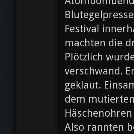
Atombombendet
Blutegelpresse
Festival inner
machten die dr
Plötzlich wurde
verschwand. En
geklaut. Einsam
dem mutierten
Häschenohren v
Also rannten b