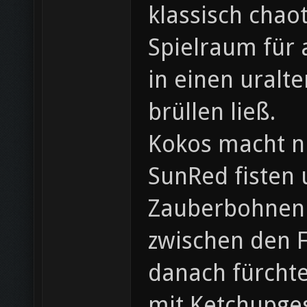
klassisch chaot
Spielraum für 
in einen uralt
brüllen ließ.
Kokos macht n
SunRed fisten 
Zauberbohnen k
zwischen den F
danach fürchte
mit Ketchupges