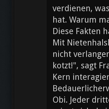
verdienen, wa
hat. Warum ma
Diese Fakten 
Mit Nietenhals
nicht verlange
kotzt!", sagt 
Kern interagie
Bedauerlicherw
Obi. Jeder drit