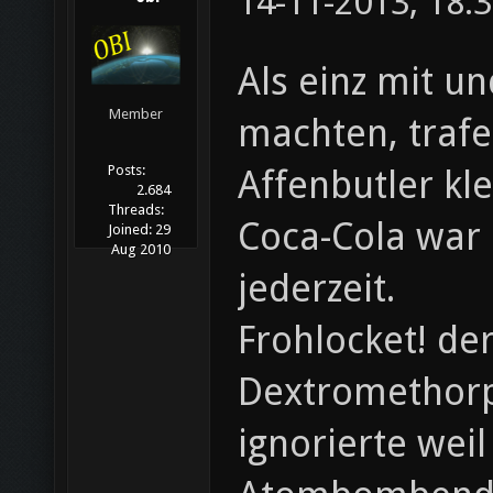
14-11-2013, 18:
Als einz mit u
Member
machten, trafe
Posts:
Affenbutler kl
2.684
Threads:
Coca-Cola war 
Joined:
29
Aug 2010
jederzeit.
Frohlocket! de
Dextromethorp
ignorierte wei