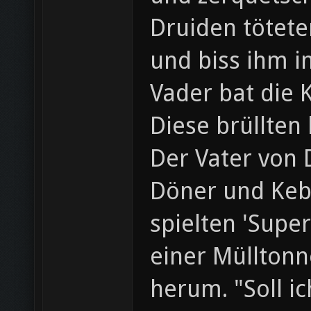
Druiden tötete
und biss ihm i
Vader bat die 
Diese brüllten
Der Vater von 
Döner und Keb
spielten 'Supe
einer Müllton
herum. "Soll i