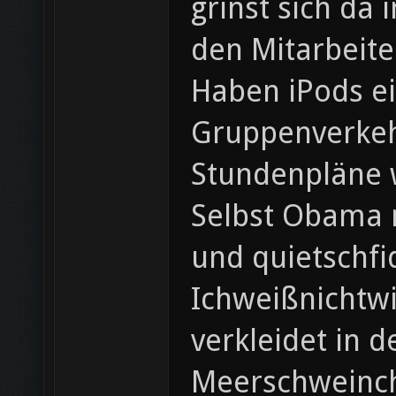
grinst sich da
den Mitarbeite
Haben iPods ei
Gruppenverkehr
Stundenpläne w
Selbst Obama m
und quietschfi
Ichweißnichtwi
verkleidet in 
Meerschweinch