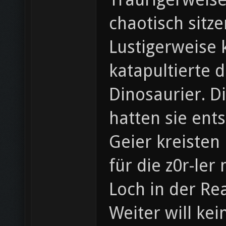
chaotisch sitze
Lustigerweise 
katapultierte 
Dinosaurier. D
hatten sie entst
Geier kreisten
für die z0r-ler
Loch in der Re
Weiter will ke