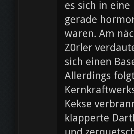
es sich in eine
gerade hormon
waren. Am näch
Z0rler verdaut
sich einen Bas
Allerdings fol
Kernkraftwerks
Kekse verbrann
klapperte Dart
und zerquetsc