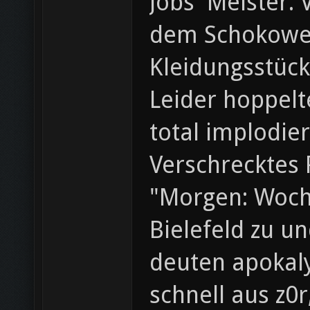
Jobs' Meister.
dem Schokowei
Kleidungsstück
Leider hoppelt
total implodier
Verschrecktes 
"Morgen: Woche
Bielefeld zu u
deuten apokaly
schnell aus z0r