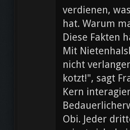
verdienen, wa
hat. Warum ma
Diese Fakten 
Mit Nietenhals
nicht verlange
kotzt!", sagt 
Kern interagie
Bedauerlicherw
Obi. Jeder drit