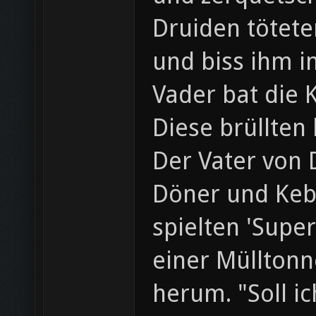
Druiden tötete
und biss ihm i
Vader bat die 
Diese brüllten
Der Vater von 
Döner und Keb
spielten 'Supe
einer Müllton
herum. "Soll i