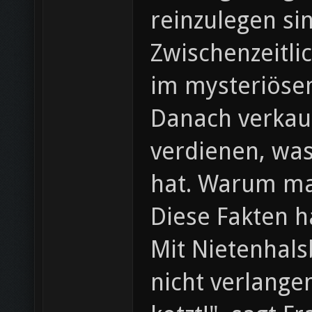
reinzulegen si
Zwischenzeitli
im mysteriöse
Danach verkauf
verdienen, wa
hat. Warum ma
Diese Fakten 
Mit Nietenhals
nicht verlange