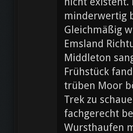
nicht existent.
minderwertig b
Gleichmäßig wu
Emsland Richt
Middleton sang
Frühstück fand
trüben Moor bö
Trek zu schaue
fachgerecht be
Wursthaufen mi