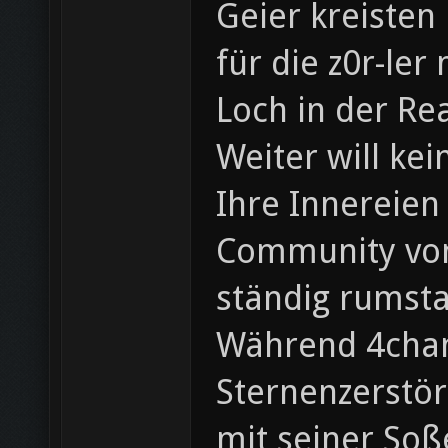
Geier kreisten
für die z0r-ler
Loch in der Re
Weiter will ke
Ihre Innereien
Community von 
ständig rumst
Während 4chan 
Sternenzerstör
mit seiner Soß