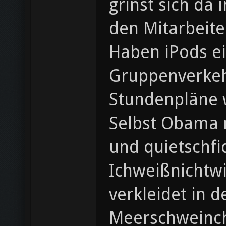
grinst sich da
den Mitarbeite
Haben iPods ei
Gruppenverkehr
Stundenpläne w
Selbst Obama m
und quietschfi
Ichweißnichtwi
verkleidet in 
Meerschweinch