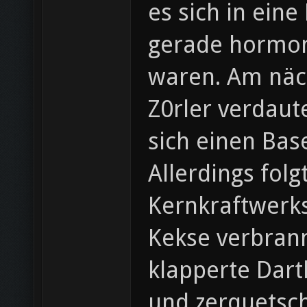
es sich in eine
gerade hormon
waren. Am näch
Z0rler verdaut
sich einen Bas
Allerdings fol
Kernkraftwerks
Kekse verbrann
klapperte Dart
und zerquetsc