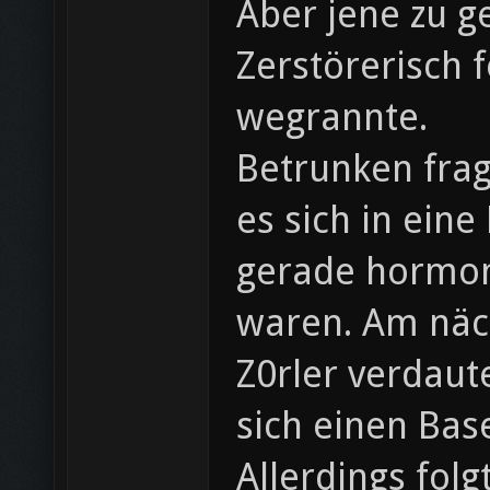
Aber jene zu g
Zerstörerisch 
wegrannte.
Betrunken frag
es sich in eine
gerade hormon
waren. Am näch
Z0rler verdaut
sich einen Bas
Allerdings fol