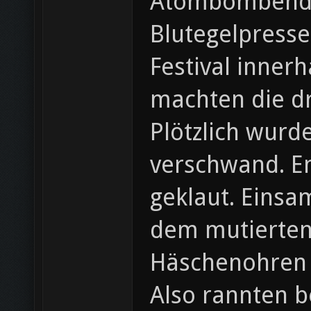
Atombombendet
Blutegelpresse
Festival inner
machten die dr
Plötzlich wurde
verschwand. En
geklaut. Einsam
dem mutierten
Häschenohren v
Also rannten b