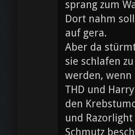
sprang zum Wa
Dort nahm sol
auf gera.
Aber da stürm
sie schlafen z
werden, wenn Ra
THD und Harry!
den Krebstumo
und Razorlight
Schmutz beschm