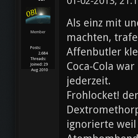
01-02-2013, 21:
Als einz mit u
Member
machten, trafe
Posts:
Affenbutler kl
2.684
Threads:
Coca-Cola war 
Joined:
29
Aug 2010
jederzeit.
Frohlocket! de
Dextromethorp
ignorierte wei