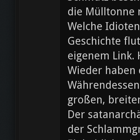
die Mülltonne m
Welche Idiote
Geschichte flu
eigenem Link. 
Wieder haben d
Währendessen 
großen, breite
Der satanarchä
der Schlammg