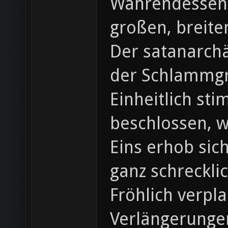
Währendessen 
großen, breite
Der satanarchä
der Schlammg
Einheitlich st
beschlossen, w
Eins erhob sic
ganz schreckli
Fröhlich verpla
Verlängerunge