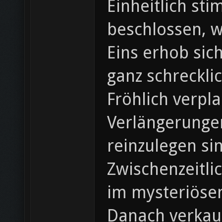
Einheitlich st
beschlossen, w
Eins erhob sic
ganz schreckli
Fröhlich verpla
Verlängerunge
reinzulegen si
Zwischenzeitli
im mysteriöse
Danach verkauf