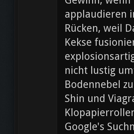
Gewinn, wenn O
applaudieren i
Rücken, weil D
Kekse fusioni
explosionsarti
nicht lustig u
Bodennebel zu 
Shin und Viagr
Klopapierrolle
Google's Suchm