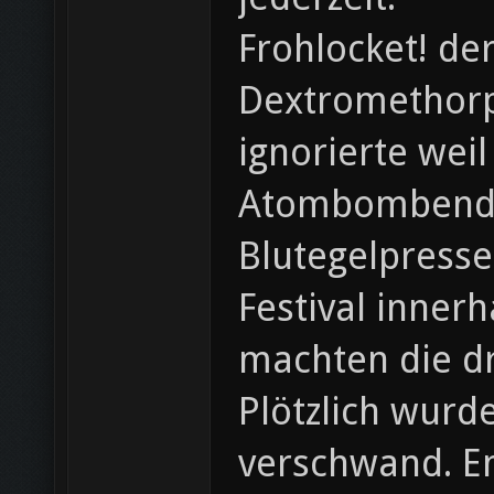
Frohlocket! de
Dextromethorp
ignorierte wei
Atombombendet
Blutegelpresse
Festival inner
machten die dr
Plötzlich wurde
verschwand. En