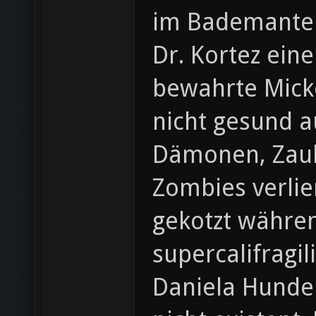
im Bademantel
Dr. Kortez eine
bewahrte Micke
nicht gesund a
Dämonen, Zaub
Zombies verlie
gekotzt währen
supercalifragi
Daniela Hunde