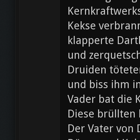
Kernkraftwerks
Kekse verbrann
klapperte Dart
und zerquetsc
Druiden tötete
und biss ihm i
Vader bat die 
Diese brüllten
Der Vater von 