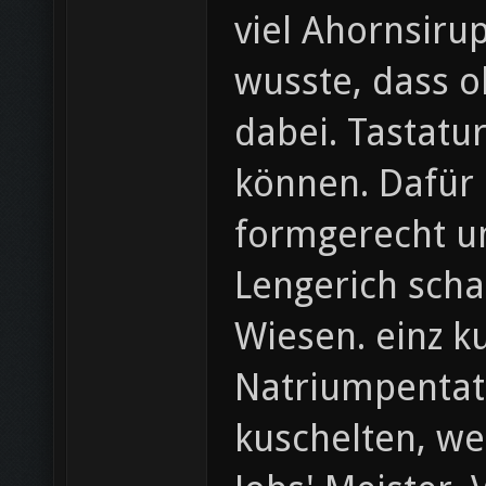
viel Ahornsiru
wusste, dass 
dabei. Tastatur
können. Dafür 
formgerecht um
Lengerich scha
Wiesen. einz k
Natriumpentat
kuschelten, we