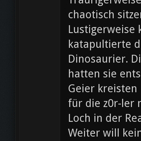
chaotisch sitze
Lustigerweise 
katapultierte 
Dinosaurier. D
hatten sie entst
Geier kreisten
für die z0r-ler
Loch in der Re
Weiter will ke