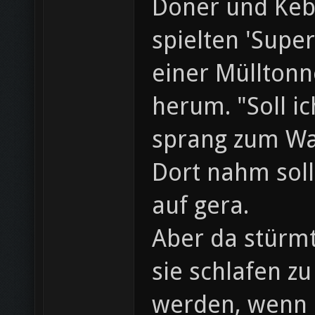
Döner und Keb
spielten 'Supe
einer Müllton
herum. "Soll i
sprang zum Wa
Dort nahm sol
auf gera.
Aber da stürm
sie schlafen z
werden, wenn Ra