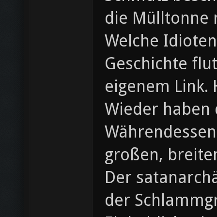
die Mülltonne m
Welche Idiote
Geschichte flu
eigenem Link. 
Wieder haben d
Währendessen 
großen, breite
Der satanarchä
der Schlammg