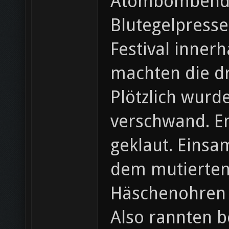
Atombombendet
Blutegelpresse
Festival inner
machten die dr
Plötzlich wurde
verschwand. En
geklaut. Einsam
dem mutierten
Häschenohren v
Also rannten b