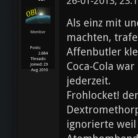
26-01-2013, 23:
Als einz mit u
Member
machten, trafe
Posts:
Affenbutler kl
2.684
Threads:
Coca-Cola war 
Joined:
29
Aug 2010
jederzeit.
Frohlocket! de
Dextromethorp
ignorierte wei