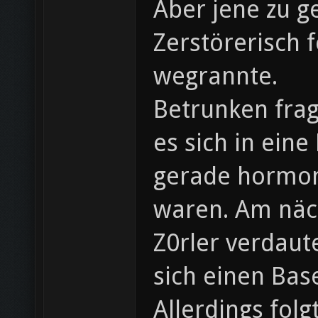
Aber jene zu g
Zerstörerisch 
wegrannte.
Betrunken frag
es sich in eine
gerade hormon
waren. Am näch
Z0rler verdaut
sich einen Bas
Allerdings fol