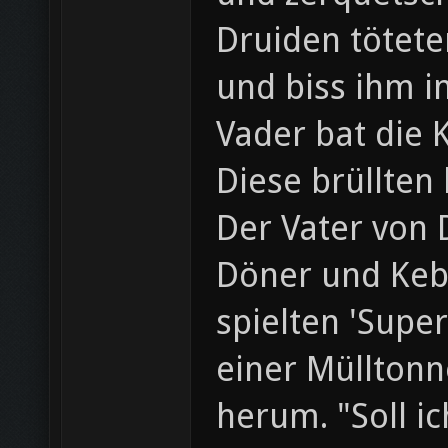
Druiden tötete
und biss ihm i
Vader bat die 
Diese brüllten
Der Vater von 
Döner und Keb
spielten 'Supe
einer Müllton
herum. "Soll i