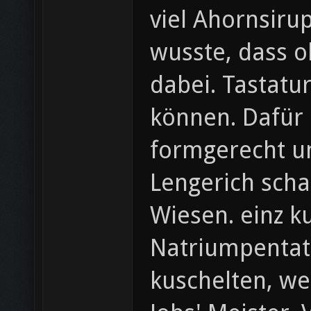
viel Ahornsiru
wusste, dass 
dabei. Tastatur
können. Dafür 
formgerecht um
Lengerich scha
Wiesen. einz k
Natriumpentat
kuschelten, we