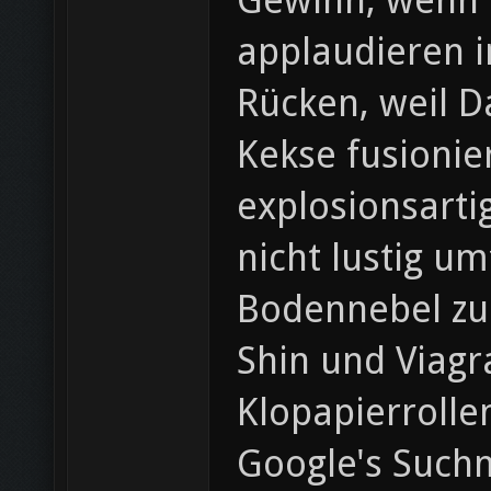
Gewinn, wenn O
applaudieren i
Rücken, weil D
Kekse fusioni
explosionsarti
nicht lustig u
Bodennebel zu 
Shin und Viagr
Klopapierrolle
Google's Suchm