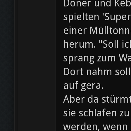
Döner und Keb
spielten 'Supe
einer Müllton
herum. "Soll i
sprang zum Wa
Dort nahm sol
auf gera.
Aber da stürm
sie schlafen z
werden, wenn Ra