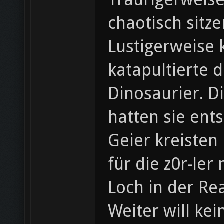
chaotisch sitze
Lustigerweise 
katapultierte 
Dinosaurier. D
hatten sie entst
Geier kreisten
für die z0r-ler
Loch in der Re
Weiter will ke