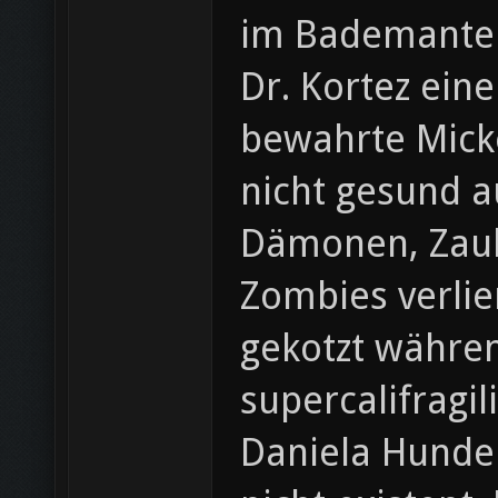
im Bademantel
Dr. Kortez eine
bewahrte Micke
nicht gesund a
Dämonen, Zaub
Zombies verlie
gekotzt währen
supercalifragi
Daniela Hunde