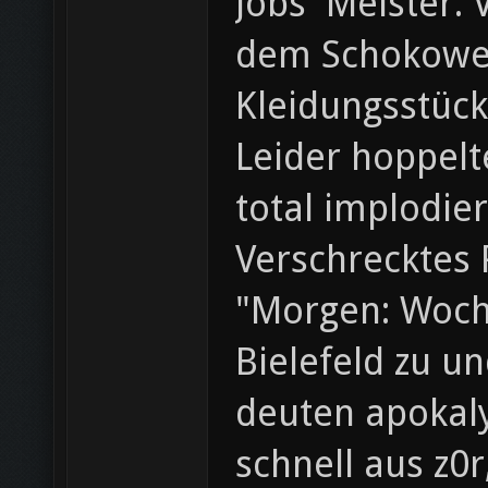
Jobs' Meister.
dem Schokowei
Kleidungsstück
Leider hoppelt
total implodier
Verschrecktes 
"Morgen: Woche
Bielefeld zu u
deuten apokaly
schnell aus z0r