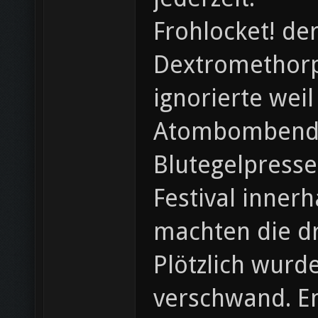
Frohlocket! de
Dextromethorp
ignorierte wei
Atombombendet
Blutegelpresse
Festival inner
machten die dr
Plötzlich wurde
verschwand. En