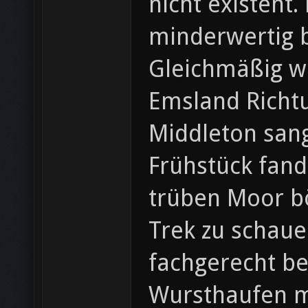
nicht existent.
minderwertig b
Gleichmäßig wu
Emsland Richt
Middleton sang
Frühstück fand
trüben Moor bö
Trek zu schaue
fachgerecht be
Wursthaufen mi