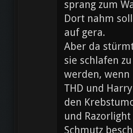
sprang zum Wa
Dort nahm sol
auf gera.
Aber da stürm
sie schlafen z
werden, wenn Ra
THD und Harry!
den Krebstumo
und Razorlight
Schmutz beschm