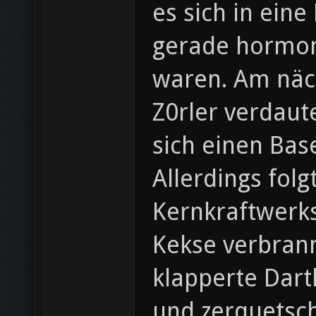
es sich in eine
gerade hormon
waren. Am näch
Z0rler verdaut
sich einen Bas
Allerdings fol
Kernkraftwerks
Kekse verbrann
klapperte Dart
und zerquetsc