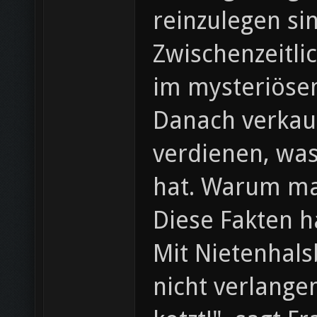
reinzulegen si
Zwischenzeitli
im mysteriöse
Danach verkauf
verdienen, wa
hat. Warum ma
Diese Fakten 
Mit Nietenhals
nicht verlange