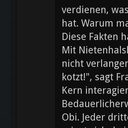
verdienen, wa
hat. Warum ma
Diese Fakten 
Mit Nietenhals
nicht verlange
kotzt!", sagt 
Kern interagie
Bedauerlicherw
Obi. Jeder drit