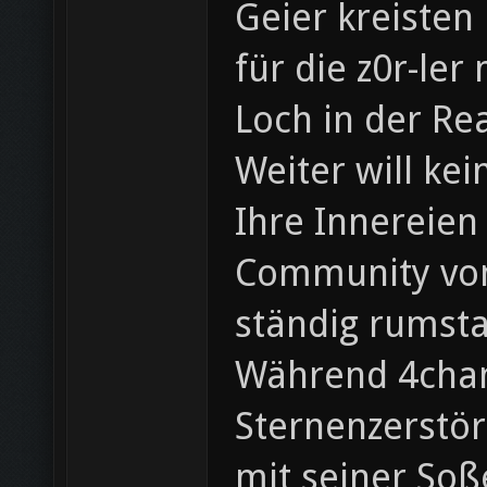
Geier kreisten
für die z0r-ler
Loch in der Re
Weiter will ke
Ihre Innereien
Community von 
ständig rumst
Während 4chan 
Sternenzerstör
mit seiner Soß