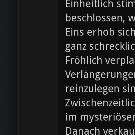
Einheitlich st
beschlossen, w
Eins erhob sic
ganz schreckli
Fröhlich verpla
Verlängerunge
reinzulegen si
Zwischenzeitli
im mysteriöse
Danach verkauf