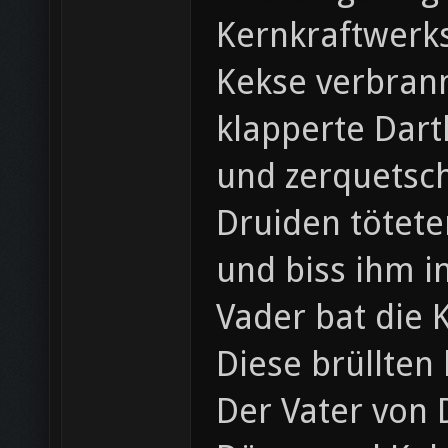
Kernkraftwerks
Kekse verbrann
klapperte Dart
und zerquetsc
Druiden tötete
und biss ihm i
Vader bat die 
Diese brüllten
Der Vater von 