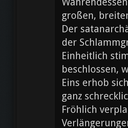
Währendessen 
großen, breite
Der satanarchä
der Schlammg
Einheitlich st
beschlossen, w
Eins erhob sic
ganz schreckli
Fröhlich verpla
Verlängerunge