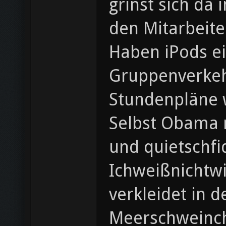
grinst sich da
den Mitarbeite
Haben iPods ei
Gruppenverkehr
Stundenpläne w
Selbst Obama m
und quietschfi
Ichweißnichtwi
verkleidet in 
Meerschweinch