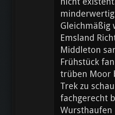
nicht existen
minderwertig
Gleichmäßig 
Emsland Rich
Middleton san
Frühstück fan
trüben Moor b
Trek zu scha
fachgerecht b
Wursthaufen m