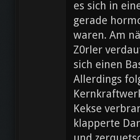
es sich in ein
gerade hormo
waren. Am näc
Z0rler verdau
sich einen Ba
Allerdings fo
Kernkraftwerk
Kekse verbran
klapperte Dar
und zerquets