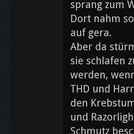
sprang zum W
Dort nahm so
auf gera.
Aber da stür
sie schlafen 
werden, wenn R
THD und Harry
den Krebstum
und Razorligh
Schmutz besch