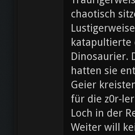
chaotisch sitz
Lustigerweise
katapultierte
Dinosaurier. 
hatten sie ent
Geier kreiste
für die z0r-l
Loch in der R
Weiter will k