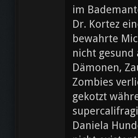
im Bademante
Dr. Kortez ein
bewahrte Mick
nicht gesund 
Dämonen, Zau
Zombies verl
gekotzt währe
supercalifrag
Daniela Hund