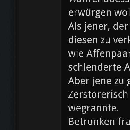
erwürgen woll
Als jener, d
diesen zu ver
wie Affenpäär
schlenderte 
Aber jene zu 
Zerstörerisch
wegrannte.
Betrunken fra