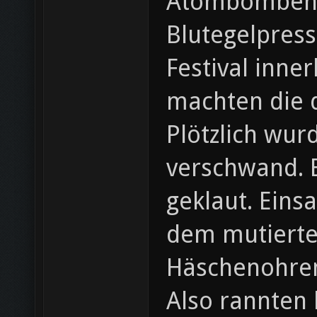
Atombombende
Blutegelpress
Festival inne
machten die d
Plötzlich wur
verschwand. E
geklaut. Einsa
dem mutierte
Häschenohren 
Also rannten 