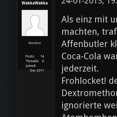
24-01-2013, 19
WakkaWakka
Als einz mit 
machten, traf
Affenbutler k
Member
Coca-Cola war
Posts:
14
Threads:
0
jederzeit.
Joined:
Dec 2011
Frohlocket! d
Dextromethor
ignorierte we