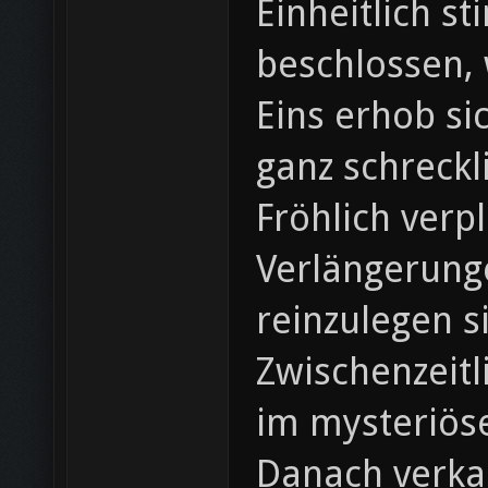
Einheitlich s
beschlossen, 
Eins erhob si
ganz schreckl
Fröhlich verp
Verlängerung
reinzulegen s
Zwischenzeitl
im mysteriös
Danach verkau