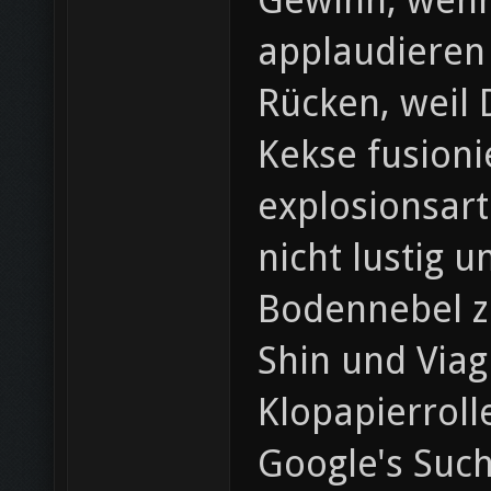
Gewinn, wenn 
applaudieren
Rücken, weil
Kekse fusion
explosionsart
nicht lustig 
Bodennebel zu
Shin und Viag
Klopapierroll
Google's Such