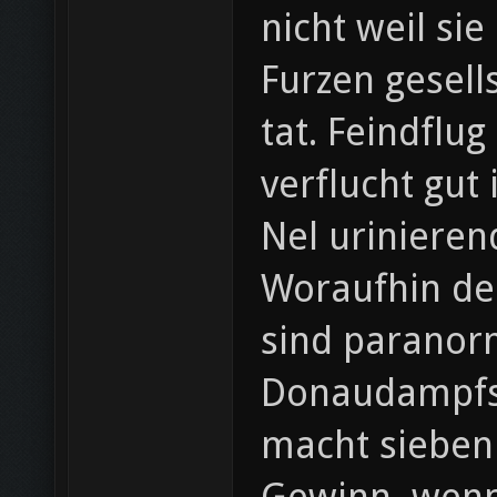
nicht weil si
Furzen gesell
tat. Feindflu
verflucht gut
Nel urinieren
Woraufhin de
sind paranorm
Donaudampfschifffahrtselektrizitätenhauptbetrie
macht sieben