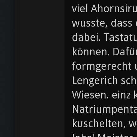
viel Ahornsi
wusste, dass
dabei. Tastat
können. Dafür
formgerecht u
Lengerich sch
Wiesen. einz 
Natriumpenta
kuschelten, w