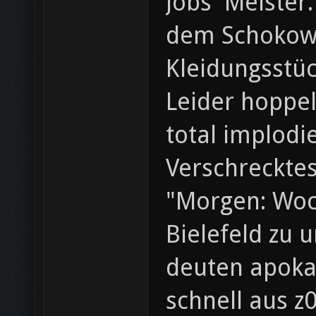
Jobs' Meister
dem Schokowe
Kleidungsstüc
Leider hoppel
total implodi
Verschrecktes
"Morgen: Woc
Bielefeld zu
deuten apokal
schnell aus z