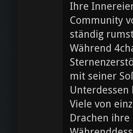
Ihre Innereie
Community von
ständig rums
Während 4cha
Sternenzerstö
mit seiner So
Unterdessen 
Viele von ein
Drachen ihre 
Währenddessen