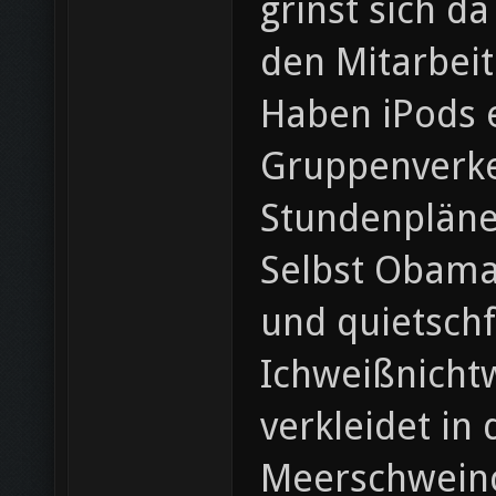
grinst sich d
den Mitarbeit
Haben iPods e
Gruppenverkeh
Stundenpläne
Selbst Obama
und quietschf
Ichweißnichtw
verkleidet in
Meerschweinc