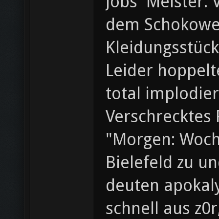
Jobs' Meister.
dem Schokowei
Kleidungsstück
Leider hoppelt
total implodier
Verschrecktes 
"Morgen: Woche
Bielefeld zu u
deuten apokaly
schnell aus z0r