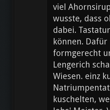
viel Ahornsiru
wusste, dass 
dabei. Tastatur
können. Dafür 
formgerecht um
Lengerich scha
Wiesen. einz k
Natriumpentat
kuschelten, we