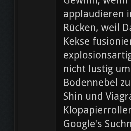
Gewinn, wenn O
applaudieren i
Rücken, weil D
Kekse fusioni
explosionsarti
nicht lustig u
Bodennebel zu 
Shin und Viagr
Klopapierrolle
Google's Suchm