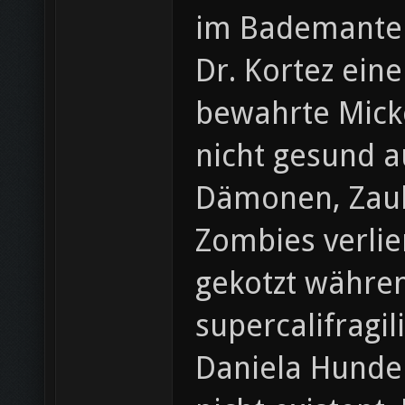
im Bademantel
Dr. Kortez eine
bewahrte Micke
nicht gesund a
Dämonen, Zaub
Zombies verlie
gekotzt währen
supercalifragi
Daniela Hunde