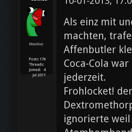
10-01-2013, 17:
Als einz mit u
machten, trafe
Member
Affenbutler kl
Posts:
176
Coca-Cola war 
Threads:
Joined:
4
jederzeit.
Jul 2011
Frohlocket! de
Dextromethorp
ignorierte wei