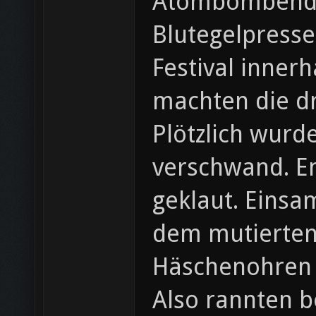
Atombombendet
Blutegelpresse
Festival inner
machten die dr
Plötzlich wurde
verschwand. En
geklaut. Einsam
dem mutierten
Häschenohren v
Also rannten b