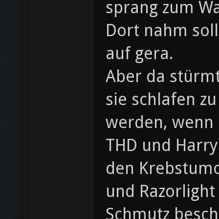
sprang zum Wa
Dort nahm sol
auf gera.
Aber da stürm
sie schlafen z
werden, wenn Ra
THD und Harry!
den Krebstumo
und Razorlight
Schmutz beschm