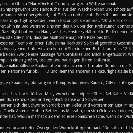
, brüllte Obi zu "HarryDerHutt" und sprang zum Waffenarsenal.
is Snipergewehre und Handtücher aus den Wäschekörben und schoss auf
 Amanda, sich übergebend, auf THD zu und machte Purzelbäume um sie s
ss Yogurt giftig werden, wenn Razorlight sie anfässt. "z0r.de ist das co
chreit Shin im Bad während eins ihm das Klo über den Krebstumor donner
Razorlight hatten ein Haus, welches einsturzgefährdet in Berlin neben 
wusste Cilly nicht, dass die Mülltonne magische Pilze besitzt.
fesselten Teemo an einen Fukushima-Reaktor? Solch abgedrehte Geschichte 
irbys eigenem Link. Hinzu schob obi Shin in einen Bottich auf dem "Gift"
e beiden Zwerge eine Massage für Cornflakes und Milch eingetauscht. Wä
mpe in einen großen, breiten und bauchigen Bären einführte.
lügenialkohöllische Boxkampf endete nach einer brutalen Runde in der 
mten Personen für obi, THD und niemand anderen als Raz0rlight als sie b
gegen Spammer, obi sang eine Komposition eines Bauern, Cilly miaute gan
t schlich sich Attatürk an Molly vorbei und stolperte über LAN-Kabel-Ve
en dich reinzulegen sind eigentlich Gänse und Schwalben.
h tarnen sich die Schweine verdorben im Keller und verbrannten Mist im 
e Obelix Asterixs Hut an Bettler aus Marzahn, um sich Geld zu verdienen
el hat. Warum machst du denn so eine komische Sache, wenn der Würfel
ändern bearbeiteten Zwerge den Wurm kräftig und hart. "Du sollst nicht 