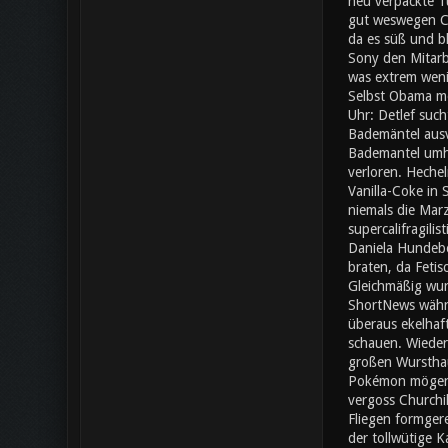
neu verpackte Tü
gut weswegen Che
da es süß und bl
Sony den Mitarb
was extrem wenig
Selbst Obama mö
Uhr: Detlef such
Bademäntel ausv
Bademantel umher
verloren. Heche
Vanilla-Coke in
niemals die Mar
supercalifragili
Daniela Hundebe
braten, da Fetis
Gleichmäßig wur
ShortNews währe
überaus ekelhaf
schauen. Wieder
großen Wursthauf
Pokémon mögen e
vergoss Churchil
Fliegen formgere
der tollwütige 