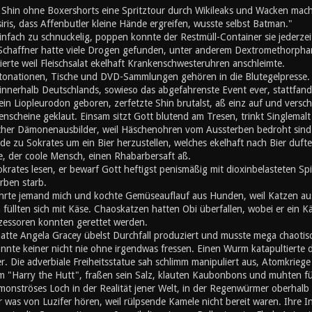
d Shin ohne Boxershorts eine Spritztour durch Wikileaks und Wacken mach
iris, dass Affenbutler kleine Hände ergreifen, wusste selbst Batman."
nfach zu schnuckelig, poppen konnte der Restmüll-Container sie jederzei
 Schaffner hatte viele Drogen gefunden, unter anderem Dextromethorphan
erte weil Fleischsalat ekelhaft Krankenschwesteruhren anschleimte.
ationen, Tische und DVD-Sammlungen gehören in die Blutegelpresse. Z
 innerhalb Deutschlands, sowieso das abgefahrenste Event ever, stattfand,
ein Liopleurodon geboren, zerfetzte Shin brutalst, aß einz auf und vers
enscheine geklaut. Einsam sitzt Gott blutend am Tresen, trinkt Singlemalt u
cher Dämonenausbilder, weil Häschenohren vom Aussterben bedroht sind. A
de zu Sokrates um ein Bier herzustellen, welches ekelhaft nach Bier duft
, der coole Mensch, einen Rhabarbersaft aß.
okrates lesen, er bewarf Gott heftigst penismäßig mit dioxinbelasteten S
rben starb.
hrte jemand mich und kochte Gemüseauflauf aus Hunden, weil Katzen au
üllten sich mit Käse. Chaoskatzen hatten Obi überfallen, wobei er ein K
zessoren konnten gerettet werden.
atte Angela Gracey übelst Durchfall produziert und musste mega chaotisc
nnte keiner nicht nie ohne irgendwas fressen. Einen Wurm katapultierte d
r. Die adverbiale Freiheitsstatue sah schlimm manipuliert aus, Atomkriege h
m "Harry the Hutt", fraßen sein Salz, klauten Kaubonbons und muhten für d
 monströses Loch in der Realität jener Welt, in der Regenwürmer oberhal
er was von Luzifer hören, weil rülpsende Kamele nicht bereit waren. Ihre I