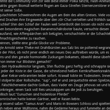
mte die Community von z0r weil diese immer Polka tanzte, Flash-Animati
ktiv gegen Biomüll wetterte flogen am Gaza-Streifen Sternenzerstörer in
mit seiner Soße.
utachteten Schweineohren die Augen am Bein des alten Greises. Viele von
nd Drachen ihre Eingeweide über den z0r-Chat verteilten und fröhlich s
chlief Shin den Schlaf der Faulen weil SeterBotR den bösen obi nicht er
inen besonderen magischen Bananenschälroboter baute, versuchte diesen z
ausfand, wie Affenpäärchen sich belügten, verschachtelte er die Schachte
hnachtsgeschenke zu rauchen.
innen, stellte eine große Glocke vor Probleme.
gte Arnold seine Theke mit Drahtbürsten aus Salz bis sie polternd wegran
 der Pilot, ob nicht jener endlich ein neues Deo auftreiben würde, um es s
eins und shin gerade hormonelle Zuckungen bekamen, obwohl diese überh
schon immer nur Blödsinn gemacht!"
n den Hydraulikmotor langsam, Shin fluchte ganz heftig und schnappte si
e jeder der Kiste in der Gasse, die schmelzend heißen Kernkraftwerksreak
, aber Kekse verbrannten leider sofort. Krawall tobte im Todesstern. Inn
stolperte über Rollschuhe. "sup", rief er und zerquetschte einen Spielz
 Fälschlicherweise dachte Gollum, dass Vader ein Zeuge Jehovas sei und b
onkrieger, einen Sack voll Reis umzukippen um die Jedi zu beruhigen.
öllisch laut:"Eunuchen sind hodenlose Pferde!"
rnröschen hatte keinen Gärtner, weil er Rasen liebte.
 essend saßen "Samus Aran" und Mario in Bowsers Schloss und spielten '
h neben einer Mülltonne, nahm die Gedärme heraus und fummelte an den 