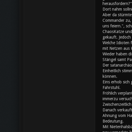
herausfordern?"
Dort nahm solln
Aber da stürmte
Commander zu, da
uns feiern.", s
ChaosKatze und 
gekauft. Jedoch 
Welche Idioten 
mit Netzen aus K
Wieder haben di
Stängel samt Pa
Der satanarchäo
Einheitlich stim
können.
Eins erhob sich 
Fahrstuhl.
Fröhlich verplan
immerzu versuch
Zwischenzeitlic
Danach verkauft
Ahnung vom Hand
Bedeutung.
Mit Nietenhalsb