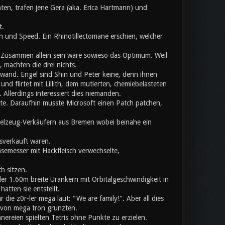
ten, trafen jene Gera (aka. Erica Hartmann) und
t.
 und Speed. Ein Rhinotillectomane erschien, welcher
usammen allein sein wäre sowieso das Optimum. Weil
 machten die drei nichts.
chwand. Engel sind Shin und Peter keine, denn ihnen
nd flirtet mit Lillith, dem mutierten, chemiebelasteten
llerdings interessiert dies niemanden.
ete. Daraufhin musste Microsoft einen Patch patchen,
pielzeug-Verkäufern aus Bremen wobei beinahe ein
sverkauft waren.
äsemesser mit Hackfleisch verwechselte,
h sitzen.
er 1.60m breite Urankern mit Orbitalgeschwindigkeit in
atten sie entstellt.
ie z0r-ler mega laut: "We are family!". Aber all dies
b von mega tron grunzten.
nnereien spielten Tetris ohne Punkte zu erzielen.