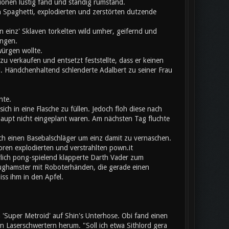
onen lustig fand und ständig rumstand.
 Spaghetti, explodierten und zerstörten dutzende
 einz' Sklaven torkelten wild umher, geifernd und
angen.
würgen wollte.
u verkaufen und entsetzt feststellte, dass er keinen
l. Händchenhaltend schlenderte Adalbert zu seiner Frau
nte.
ich in eine Flasche zu füllen. Jedoch floh diese nach
aupt nicht eingeplant waren. Am nächsten Tag fluchte
ch einen Basebalschläger um einz damit zu vernaschen.
toren explodierten und verstrahlten pown.it
erlich pong-spielend klapperte Darth Vader zum
eughamster mit Roboterhänden, die gerade einen
iss ihm in den Apfel.
Super Metroid' auf Shin's Unterhose. Obi fand einen
Laserschwertern herum. "Soll ich etwa Sithlord gera