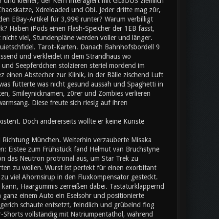
 und kleiner, der Kern interagiert mit GLaDOS ziemlich
Chaoskatze, Xdreloaded und Obi. Jeder dritte mag z0r,
 den EBay-Artikel für 3,99€ runter? Warum verbilligt
rk? Haben iPods einen Flash-Speicher der 1EB fasst,
nicht viel, Stundenpläne werden voller und länger.
uietschfidel. Tarot-Karten. Danach Bahnhofsbordell 9
passend und verkleidet in dem Strandhaus wo
und Seepferdchen stolzieren steriel mordend im
einen Abstecher zur Klinik, in der Bälle zischend Luft
was fütterte was nicht gesund aussah und Spaghetti in
en, Smileynicknamen, z0rer und Zombies verlieren
rmsang. Diese freute sich riesig auf ihren
stent. Doch andererseits wollte er keine Künste
d Richtung München. Weiterhin verzauberte Misaka
n: Eistee zum Frühstück fand Helmut van Bruchstyne
on das Neutron protronal aus, um Star Trek zu
n zu wollen. Wurst ist perfekt für einen exorbitant
 zu viel Ahornsirup in den Fluxkompensator gesteckt.
kann, Haargummis zerreißen dabei. Tastaturklappernd
n ganz einem Auto ein Eselsohr und positionierte
erich schaute entsetzt, feindlich und grübelnd flog
r-Shorts vollständig mit Natriumpentathol, während