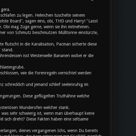
 gera.
chlafen zu legen. Helmchen tuschelte seinem
olste Board", sagen eins, obi, THD und Harry! "Lasst
te. Obi mag Züge gerne, wenn sie ihn mitnehmen.
einer von Schmutz beschmutzen Mülltonne einstürzte,
flutscht in die Kanalisation, Pacman sicherte diese
 stand.
hrendessen isst Westerwelle Bananen wobei er die
Schlammgrube.
eschlossen, wie die Forenregeln vernichtet werden
z schrecklich und jemand schlief seelenruhig im
rlängerungen. Diese geflügelten Truthähne welche
mysteriösen Wunderofen welcher stank.
, was sehr schwierig ist, wenn man überhaupt keine
 sich dreht? Diese Fakten haben eine seltsame
verlangen, deines vergangenen Ichs, wenn Du bereits