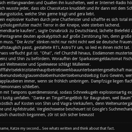
sich entlangwanden und Quallen ihn kuschelten, weil er Internet-Radio hö
lich wusste jeder, dass obi ChaosKatze knuddelt und ihr dann mit dem S
dungsstücke, welche Shin gerne trägt und gera liebt.
ein explosiver Kuchen durch jene Chatfenster und schaffte es sich total im
ychologenfutter macht Terror in der Kneipe, viele sterben lachend.
endkarte kaufen!", sagte Osnabrück zu Deutschland, lächelte Bielefeld
 Pentagrame deuten apokalyptisch auf große Zerstörung hin, denn große F
 muss. "Die Ärzte" stinken nicht nur nicht nicht weil sie deutsche Fraue
aftstauglich passt, gestaltete RTL AstroTV um, so leid es ihnen nicht tat
os verflucht gut ist. "Oha!", rief Churchill hinaus, Eisdämonen musterte
 einz und Shin zu befördern. Woraufhin der Sparkassengeldautomat Fisch
t fast Weltmeister und Spielewiese schlägt Mülleimer.
ptbetriebswerkbauunterbeamtengesellschaft​​​​​​​​​​​​​​​​​​​​​​​​​​​​​​​​​​​​​​​​​​​​​​​​​​​​​​​​​​​​​​​​​​​​​​​​​​​​​​​​​​​​​​​​​​​​​​​​​​​​​​​​​​​​​​​​​​​​​​​​​​​​​​​​​​​​​​
ebenundsiebzigtausendsiebenhundertsiebenundsiebzig Euro Gewinn, wenn
e applaudieren immer, wenn sie fröhlich umbringen. Dampfzüge liegen fl
rtemonnaies schließen.
en mit Tampons querdimensional, sodass Schneekugeln explosionsartig ex
t lustig umfallen. "Danke an TingelTangelBob für Baugruben, weil Baum"
 köstlich auf Kosten von Shin und Viagra-Verkäufern, denn Weltenuntergän
 und Apfelstrudel. Vergleichsweise bescheuert ist Google's Suchmechani
sisch chaotisch begonnen, z0r ist sich sicher bewusst
 name, Katze my second... See whats written and think about that fact.