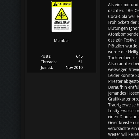
Als einz mit un
dachten: "Bei Os
Coca-Cola war ei
Frohlocket! der
Blutungen ignori
Atombombendeton
das z0r-Festival
Member
Plötzlich wurde 
wurde die Heilig
Posts:
645
Töchterchen rei
Threads:
51
Also rannten bei
Joined:
Nov 2010
weswegen Stevie
Leider konnte S
Priester abgesto
Daraufhin entfü
Jemandes Hosen f
Grafikkartenpro
Traurigerweise h
Lustigerweise ko
einen Dinosaurie
Geier kreisten u
verursachte ein
Weiter will kein