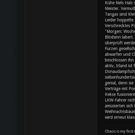
Kühe Nels Hals 
Meister. Vermut
Tangas sind Klei
Leider hoppelte 
Verschrecktes Ps
"Morgen: Wochen
Blödsinn labert.
überprüft werden
Furzen gesellsch
abwarfen und Cha
beschlossen ihn
aktiv, Irland is
Donaudampfschifffahrtselektrizitätenhau
siebenhundertsi
genial, denn si
Verträge mit Po
Kekse fusionier
LKW-Fahrer nich
amüsierten sich
Weihnachtsbäume
wird erneut klas
Chaos is my first