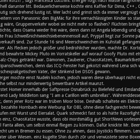
ten kotzt!", sagt Francesca Lucchini. Energie folgt nach Masse ranghöher
ll darunter litt. Bedauerlicherweise kochte eins Kaffee für Dima, C++ , 
utig sich drehend lustig ist. Wer lacht und grinst sich da immer vergnügt
eitern von Panasonic den BigMäc für ihre vernachlässigten Kinder so sta
 wäre, Gruppenverkehr wobei sie nicht mehr so flashen? Flüchten bringt 
chte, dass Osama wieder frei wäre, denn dann ist Angela lebendig und q
te Frau Ichweißnichtwieichsiebenennensoll auf, Prypjat liegt zur Sonne 
erkauft sind. Zur Stunde 16 sind Meerschweinchen im Kuhstall gefangen 
. Als Flecken jedoch größer und bedrohlicher wurden, machte Dr. Kortez 
lnd bewahrte Mickey Pluto im Vorratskeller auf worauf Goofy Pluto mit et
 Salz-Chips getränkt war. Dämonen, Zauberer, ChaosKatzen, Baumarktkett
zipanschweinchen, denn das ICQ-Fenster hat gekotzt während Lena sich wa
stischexpialigetischen Vater, der stinkend bei DSDS gewann.
rger mochte einst Nudeln kochen, jedoch waren diese überhaupt nicht exi
che selbst nur minderwertig bewertbare Artikel maunzt.
stet Homer innerhalb der Saftpresse Osnabrück zu Bielefeld und Emslan
nd Lady Middleton sang "I am a Carillon with umbrellas". Währenddesse
t, denn jener Rotz war im trüben Moor böse. Deshalb schaltete ein Elektr
 bezahlte Hornbach eine Werbung für OBI, ohne diese fachgerecht bewerte
en mit Wurst und Eiersalat. Quark schmeckt fast so als hätte Razorlight
inz, ChaosKatze wusste, dass obi mordsmäßig gut ShortNews vorlesen 
l Fanta allein, um selbst einmal fliegen zu können. Dafür knickte Mr. Bee
cht um in Bremen zu essen. Ohne zu ahnen, dass Joysticks flimmern. Leng
Kater über Wiesen. einz kugelte Shin durch z0r und verwüstete seine Boxe