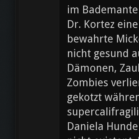
im Bademantel
Dr. Kortez eine
bewahrte Micke
nicht gesund a
Dämonen, Zaub
Zombies verlie
gekotzt währen
supercalifragi
Daniela Hunde