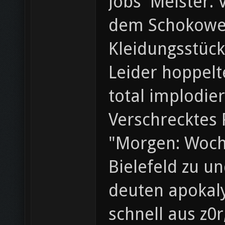
Jobs' Meister.
dem Schokowei
Kleidungsstück
Leider hoppelt
total implodier
Verschrecktes 
"Morgen: Woche
Bielefeld zu u
deuten apokaly
schnell aus z0r