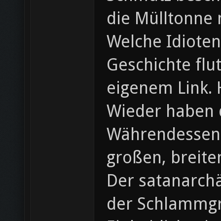
die Mülltonne m
Welche Idiote
Geschichte flu
eigenem Link. 
Wieder haben d
Währendessen 
großen, breite
Der satanarchä
der Schlammg