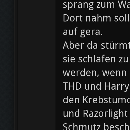
sprang zum Wa
Dort nahm sol
auf gera.
Aber da stürm
sie schlafen z
werden, wenn Ra
THD und Harry!
den Krebstumo
und Razorlight
Schmutz beschm