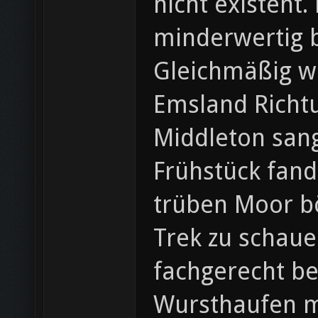
nicht existent.
minderwertig b
Gleichmäßig wu
Emsland Richt
Middleton sang
Frühstück fand
trüben Moor bö
Trek zu schaue
fachgerecht be
Wursthaufen mi