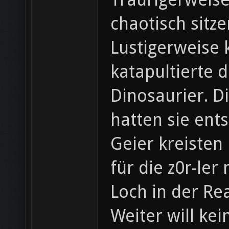
chaotisch sitze
Lustigerweise 
katapultierte 
Dinosaurier. D
hatten sie entst
Geier kreisten
für die z0r-ler
Loch in der Re
Weiter will ke