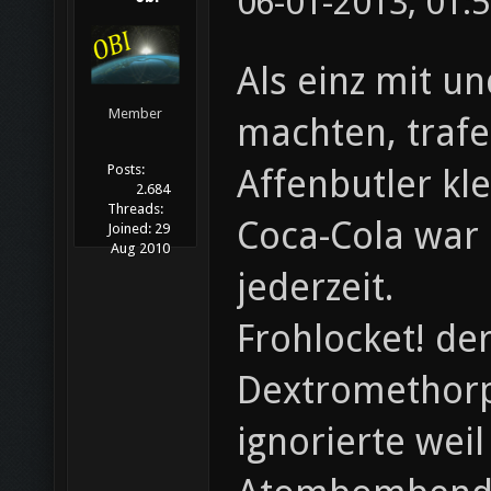
06-01-2013, 01:
Als einz mit u
Member
machten, trafe
Posts:
Affenbutler kl
2.684
Threads:
Coca-Cola war 
Joined:
29
Aug 2010
jederzeit.
Frohlocket! de
Dextromethorp
ignorierte wei