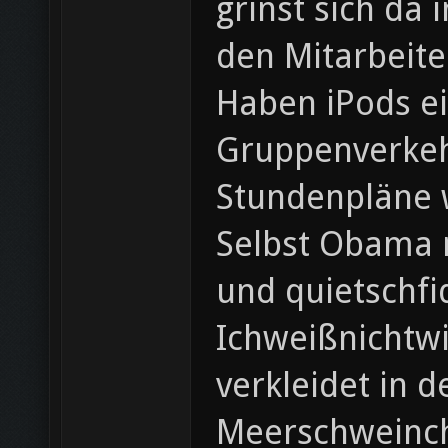
grinst sich da
den Mitarbeite
Haben iPods ei
Gruppenverkehr
Stundenpläne w
Selbst Obama m
und quietschfi
Ichweißnichtwi
verkleidet in 
Meerschweinch