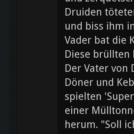
Druiden tötete
und biss ihm i
Vader bat die 
Diese brüllten
Der Vater von 
Döner und Keb
spielten 'Supe
einer Müllton
herum. "Soll i