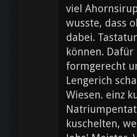
viel Ahornsiru
wusste, dass 
dabei. Tastatur
können. Dafür 
formgerecht um
Lengerich scha
Wiesen. einz k
Natriumpentat
kuschelten, we