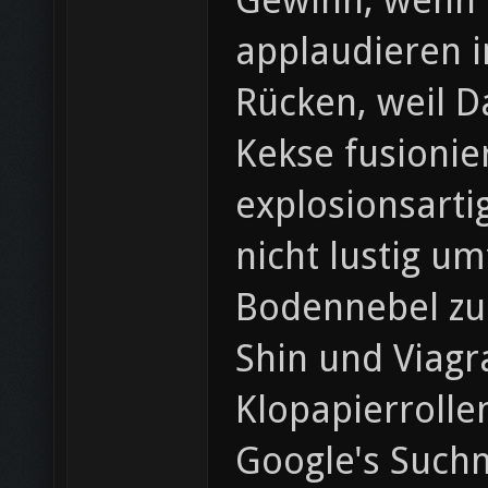
Gewinn, wenn O
applaudieren i
Rücken, weil D
Kekse fusioni
explosionsarti
nicht lustig u
Bodennebel zu 
Shin und Viagr
Klopapierrolle
Google's Suchm