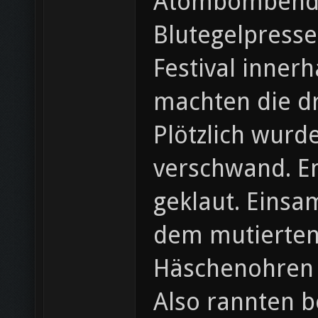
Atombombendet
Blutegelpresse
Festival inner
machten die dr
Plötzlich wurde
verschwand. En
geklaut. Einsam
dem mutierten
Häschenohren v
Also rannten b