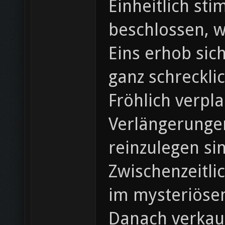
Einheitlich st
beschlossen, w
Eins erhob sic
ganz schreckli
Fröhlich verpla
Verlängerunge
reinzulegen si
Zwischenzeitli
im mysteriöse
Danach verkauf