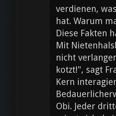
verdienen, wa
hat. Warum ma
Diese Fakten 
Mit Nietenhals
nicht verlange
kotzt!", sagt 
Kern interagie
Bedauerlicherw
Obi. Jeder drit