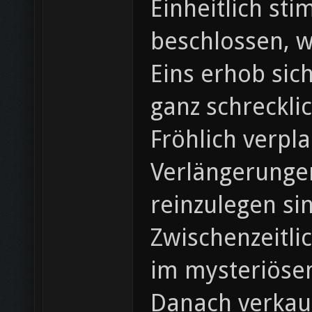
Einheitlich st
beschlossen, w
Eins erhob sic
ganz schreckli
Fröhlich verpla
Verlängerunge
reinzulegen si
Zwischenzeitli
im mysteriöse
Danach verkauf