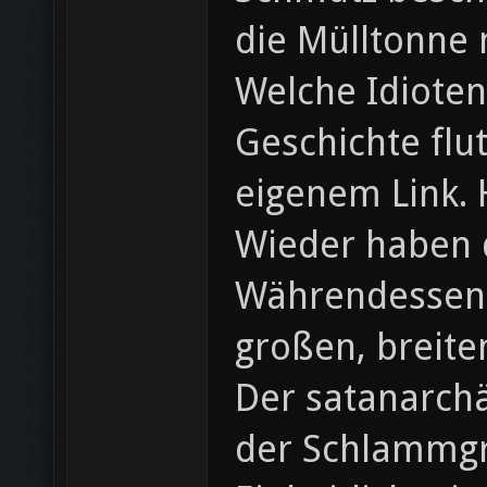
die Mülltonne m
Welche Idiote
Geschichte flu
eigenem Link. 
Wieder haben d
Währendessen 
großen, breite
Der satanarchä
der Schlammg