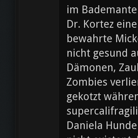
im Bademantel
Dr. Kortez eine
bewahrte Micke
nicht gesund a
Dämonen, Zaub
Zombies verlie
gekotzt währen
supercalifragi
Daniela Hunde