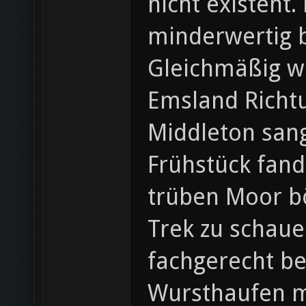
nicht existent.
minderwertig b
Gleichmäßig wu
Emsland Richt
Middleton sang
Frühstück fand
trüben Moor bö
Trek zu schaue
fachgerecht be
Wursthaufen mi