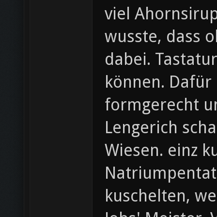
viel Ahornsiru
wusste, dass 
dabei. Tastatur
können. Dafür 
formgerecht um
Lengerich scha
Wiesen. einz k
Natriumpentat
kuschelten, we