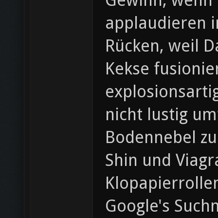
Gewinn, wenn O
applaudieren i
Rücken, weil D
Kekse fusioni
explosionsarti
nicht lustig u
Bodennebel zu 
Shin und Viagr
Klopapierrolle
Google's Suchm