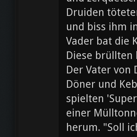
Druiden tötete
und biss ihm i
Vader bat die 
Diese brüllten
Der Vater von 
Döner und Keb
spielten 'Supe
einer Müllton
herum. "Soll i