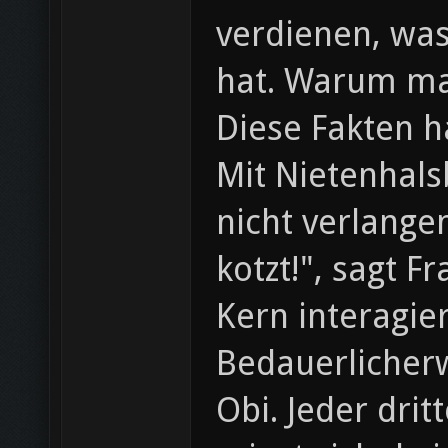
verdienen, wa
hat. Warum ma
Diese Fakten 
Mit Nietenhals
nicht verlange
kotzt!", sagt 
Kern interagie
Bedauerlicherw
Obi. Jeder drit