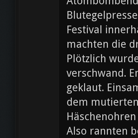
Atombombendet
Blutegelpresse
Festival inner
machten die dr
Plötzlich wurde
verschwand. En
geklaut. Einsam
dem mutierten
Häschenohren v
Also rannten b