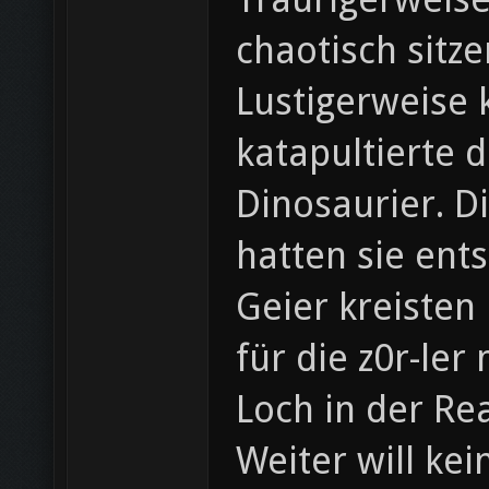
chaotisch sitze
Lustigerweise 
katapultierte 
Dinosaurier. D
hatten sie entst
Geier kreisten
für die z0r-ler
Loch in der Re
Weiter will ke