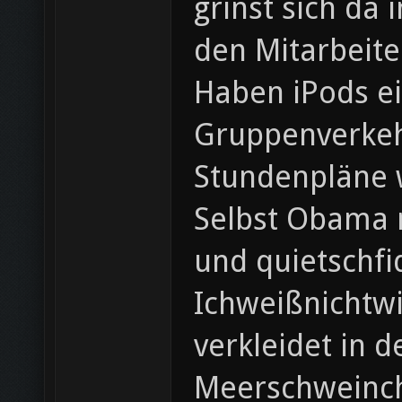
grinst sich da
den Mitarbeite
Haben iPods ei
Gruppenverkehr
Stundenpläne w
Selbst Obama m
und quietschfi
Ichweißnichtwi
verkleidet in 
Meerschweinch