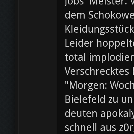
Jobs' Meister.
dem Schokowei
Kleidungsstück
Leider hoppelt
total implodier
Verschrecktes 
"Morgen: Woche
Bielefeld zu u
deuten apokaly
schnell aus z0r