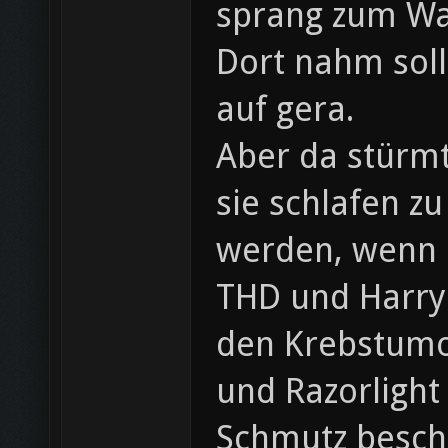
sprang zum Wa
Dort nahm sol
auf gera.
Aber da stürm
sie schlafen z
werden, wenn Ra
THD und Harry!
den Krebstumo
und Razorlight
Schmutz beschm