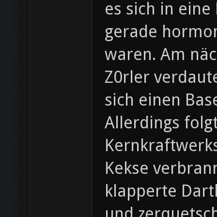
es sich in eine
gerade hormon
waren. Am näch
Z0rler verdaut
sich einen Bas
Allerdings fol
Kernkraftwerks
Kekse verbrann
klapperte Dart
und zerquetsc