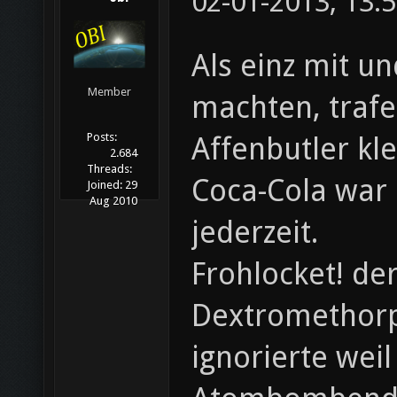
02-01-2013, 13:
Als einz mit u
Member
machten, trafe
Posts:
Affenbutler kl
2.684
Threads:
Coca-Cola war 
Joined:
29
Aug 2010
jederzeit.
Frohlocket! de
Dextromethorp
ignorierte wei